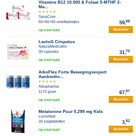
Vitamine B12 10.000 & Folaat 5-MTHF 2-
Ma...
SanaCore
98
60+60+60 smelttabletjes
59,
Bestellen
op voorraad
LactoG Crispatus
NaturaMedicatrix
70
30 capsules
31,
Bestellen
op voorraad
ArkoFlex Forte Bewegingsexpert
Aanbiedin...
Arkopharma
97
1170 gram
67,
Bestellen
op voorraad
Melatonine Puur 0,299 mg Kids
Lucovitaal
92
30 zuigtabletten
3,
Bestellen
op voorraad