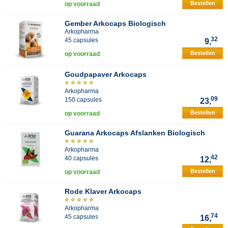
Bestellen
op voorraad
Gember Arkocaps Biologisch
Arkopharma
32
45 capsules
9,
Bestellen
op voorraad
Goudpapaver Arkocaps
Arkopharma
09
150 capsules
23,
Bestellen
op voorraad
Guarana Arkocaps Afslanken Biologisch
Arkopharma
42
40 capsules
12,
Bestellen
op voorraad
Rode Klaver Arkocaps
Arkopharma
74
45 capsules
16,