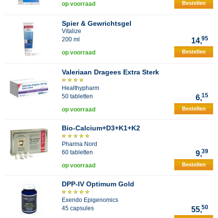
Bestellen
op voorraad
Spier & Gewrichtsgel
Vitalize
95
200 ml
14,
Bestellen
op voorraad
Valeriaan Dragees Extra Sterk
Healthypharm
15
50 tabletten
6,
Bestellen
op voorraad
Bio-Calcium+D3+K1+K2
Pharma Nord
39
60 tabletten
9,
Bestellen
op voorraad
DPP-IV Optimum Gold
Exendo Epigenomics
50
45 capsules
55,