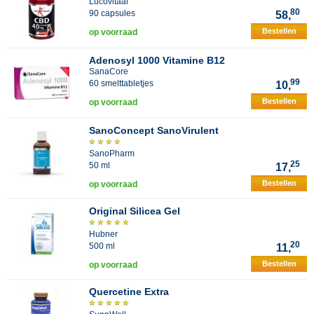
Lucovitaal
80
90 capsules
58,
Bestellen
op voorraad
Adenosyl 1000 Vitamine B12
SanaCore
99
60 smelttabletjes
10,
Bestellen
op voorraad
SanoConcept SanoVirulent
SanoPharm
25
50 ml
17,
Bestellen
op voorraad
Original Silicea Gel
Hubner
20
500 ml
11,
Bestellen
op voorraad
Quercetine Extra