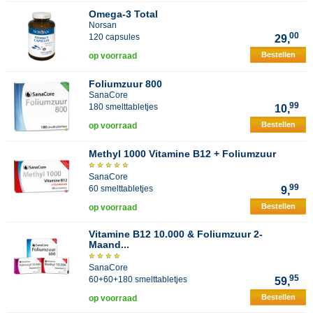
Omega-3 Total
Norsan
00
120 capsules
29,
Bestellen
op voorraad
Foliumzuur 800
SanaCore
99
180 smelttabletjes
10,
Bestellen
op voorraad
Methyl 1000 Vitamine B12 + Foliumzuur
SanaCore
99
60 smelttabletjes
9,
Bestellen
op voorraad
Vitamine B12 10.000 & Foliumzuur 2-
Maand...
SanaCore
95
60+60+180 smelttabletjes
59,
Bestellen
op voorraad