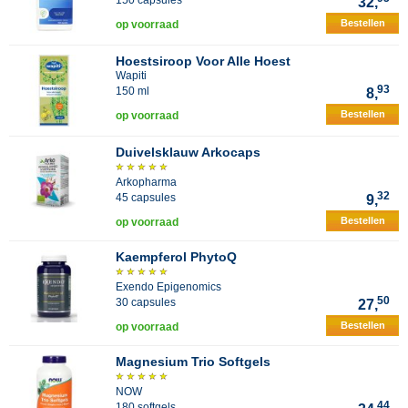
150 capsules
32,
Bestellen
op voorraad
Hoestsiroop Voor Alle Hoest
Wapiti
93
150 ml
8,
Bestellen
op voorraad
Duivelsklauw Arkocaps
Arkopharma
32
45 capsules
9,
Bestellen
op voorraad
Kaempferol PhytoQ
Exendo Epigenomics
50
30 capsules
27,
Bestellen
op voorraad
Magnesium Trio Softgels
NOW
44
180 softgels