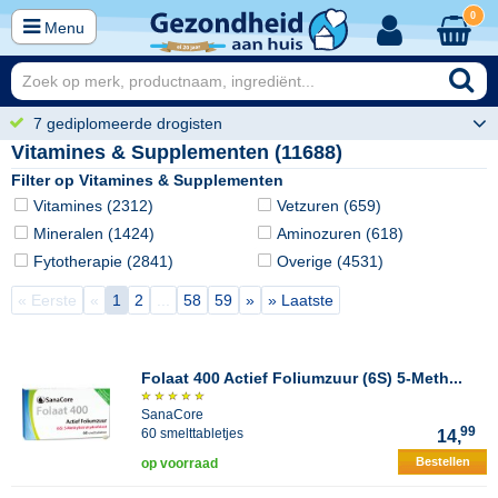
0
Menu
7 gediplomeerde drogisten
Vitamines & Supplementen (11688)
Filter op Vitamines & Supplementen
Vitamines (2312)
Vetzuren (659)
Mineralen (1424)
Aminozuren (618)
Fytotherapie (2841)
Overige (4531)
« Eerste
«
1
2
...
58
59
»
» Laatste
Folaat 400 Actief Foliumzuur (6S) 5-Meth...
SanaCore
99
60 smelttabletjes
14,
Bestellen
op voorraad