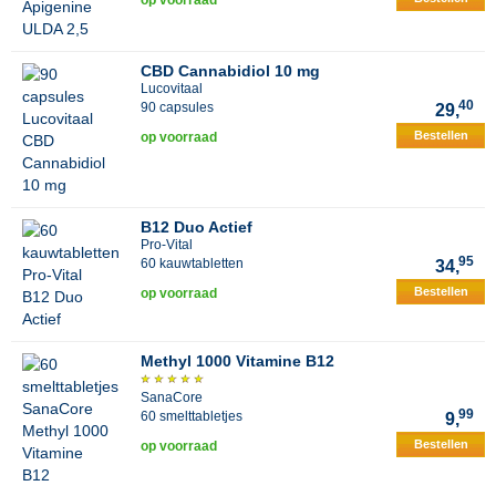
op voorraad
CBD Cannabidiol 10 mg
Lucovitaal
40
90 capsules
29,
Bestellen
op voorraad
B12 Duo Actief
Pro-Vital
95
60 kauwtabletten
34,
Bestellen
op voorraad
Methyl 1000 Vitamine B12
SanaCore
99
60 smelttabletjes
9,
Bestellen
op voorraad