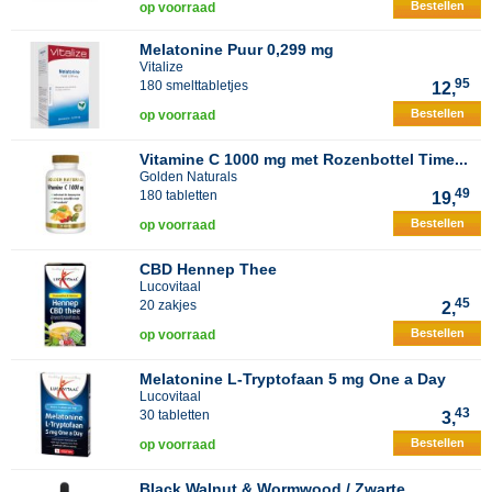
Bestellen
op voorraad
Melatonine Puur 0,299 mg
Vitalize
95
180 smelttabletjes
12,
Bestellen
op voorraad
Vitamine C 1000 mg met Rozenbottel Time...
Golden Naturals
49
180 tabletten
19,
Bestellen
op voorraad
CBD Hennep Thee
Lucovitaal
45
20 zakjes
2,
Bestellen
op voorraad
Melatonine L-Tryptofaan 5 mg One a Day
Lucovitaal
43
30 tabletten
3,
Bestellen
op voorraad
Black Walnut & Wormwood / Zwarte