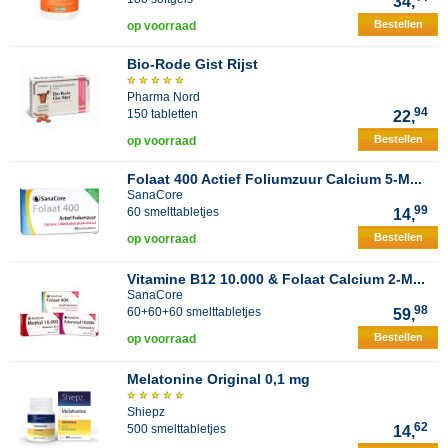
34,
Bestellen
op voorraad
Bio-Rode Gist Rijst
Pharma Nord
94
150 tabletten
22,
Bestellen
op voorraad
Folaat 400 Actief Foliumzuur Calcium 5-M...
SanaCore
99
60 smelttabletjes
14,
Bestellen
op voorraad
Vitamine B12 10.000 & Folaat Calcium 2-M...
SanaCore
98
60+60+60 smelttabletjes
59,
Bestellen
op voorraad
Melatonine Original 0,1 mg
Shiepz
62
500 smelttabletjes
14,