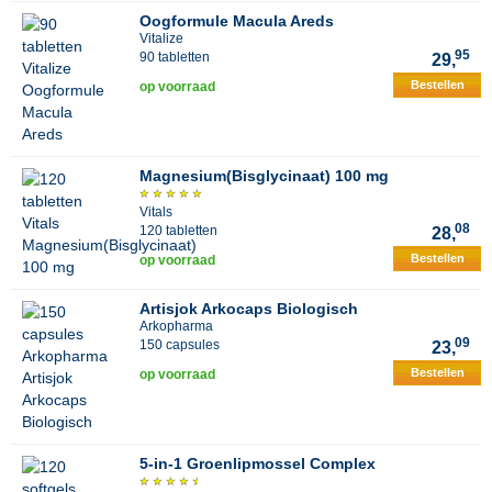
Oogformule Macula Areds
Vitalize
95
90 tabletten
29,
Bestellen
op voorraad
Magnesium(Bisglycinaat) 100 mg
Vitals
08
120 tabletten
28,
Bestellen
op voorraad
Artisjok Arkocaps Biologisch
Arkopharma
09
150 capsules
23,
Bestellen
op voorraad
5-in-1 Groenlipmossel Complex