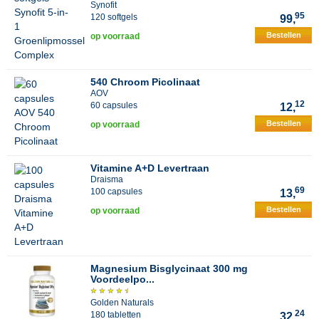
Synofit
95
120 softgels
99,
Bestellen
op voorraad
540 Chroom Picolinaat
AOV
12
60 capsules
12,
Bestellen
op voorraad
Vitamine A+D Levertraan
Draisma
69
100 capsules
13,
Bestellen
op voorraad
Magnesium Bisglycinaat 300 mg
Voordeelpo...
Golden Naturals
24
180 tabletten
32,