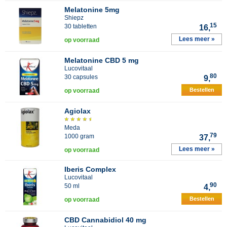
Melatonine 5mg
Shiepz
15
30 tabletten
16,
Lees meer »
op voorraad
Melatonine CBD 5 mg
Lucovitaal
80
30 capsules
9,
Bestellen
op voorraad
Agiolax
Meda
79
1000 gram
37,
Lees meer »
op voorraad
Iberis Complex
Lucovitaal
90
50 ml
4,
Bestellen
op voorraad
CBD Cannabidiol 40 mg