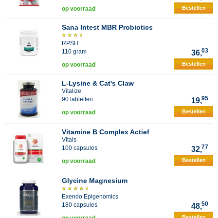
Bestellen
op voorraad
Sana Intest MBR Probiotics
RPSH
03
110 gram
36,
Bestellen
op voorraad
L-Lysine & Cat's Claw
Vitalize
95
90 tabletten
19,
Bestellen
op voorraad
Vitamine B Complex Actief
Vitals
77
100 capsules
32,
Bestellen
op voorraad
Glycine Magnesium
Exendo Epigenomics
50
180 capsules
48,
Bestellen