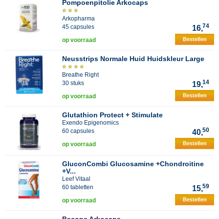
Pompoenpitolie Arkocaps
Arkopharma
74
45 capsules
16,
Bestellen
op voorraad
Neusstrips Normale Huid Huidskleur Large
Breathe Right
14
30 stuks
19,
Bestellen
op voorraad
Glutathion Protect + Stimulate
Exendo Epigenomics
50
60 capsules
40,
Bestellen
op voorraad
GluconCombi Glucosamine +Chondroitine
+V...
Leef Vitaal
59
60 tabletten
15,
Bestellen
op voorraad