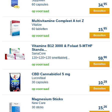
SuppWell
95
60 capsules
34,
Bestellen
op voorraad
Multivitamine Compleet A tot Z
Vitalize
95
60 tabletten
15,
Bestellen
op voorraad
Vitamine B12 3000 & Folaat 5-MTHF
Standa...
SanaCore
96
120+120+120 smelttabletj...
59,
Bestellen
op voorraad
CBD Cannabidiol 5 mg
Lucovitaal
29
30 capsules
10,
Bestellen
op voorraad
Magnesium Sticks
New Care
26
30 sticks
15,