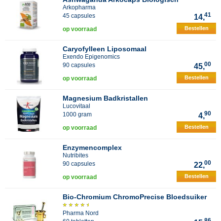
Arkopharma
41
45 capsules
14,
Bestellen
op voorraad
Caryofylleen Liposomaal
Exendo Epigenomics
00
90 capsules
45,
Bestellen
op voorraad
Magnesium Badkristallen
Lucovitaal
90
1000 gram
4,
Bestellen
op voorraad
Enzymencomplex
Nutribites
00
90 capsules
22,
Bestellen
op voorraad
Bio-Chromium ChromoPrecise Bloedsuiker
Pharma Nord
86