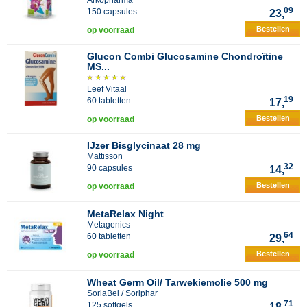
Arkopharma
09
150 capsules
23,
Bestellen
op voorraad
Glucon Combi Glucosamine Chondroïtine
MS...
Leef Vitaal
19
60 tabletten
17,
Bestellen
op voorraad
IJzer Bisglycinaat 28 mg
Mattisson
32
90 capsules
14,
Bestellen
op voorraad
MetaRelax Night
Metagenics
64
60 tabletten
29,
Bestellen
op voorraad
Wheat Germ Oil/ Tarwekiemolie 500 mg
SoriaBel / Soriphar
71
125 softgels
18,