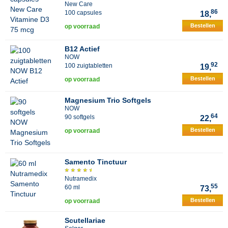
New Care
86
100 capsules
18,
Bestellen
op voorraad
B12 Actief
NOW
92
100 zuigtabletten
19,
Bestellen
op voorraad
Magnesium Trio Softgels
NOW
64
90 softgels
22,
Bestellen
op voorraad
Samento Tinctuur
Nutramedix
55
60 ml
73,
Bestellen
op voorraad
Scutellariae