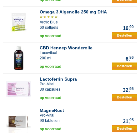
op voorraad
Omega 3 Algenolie 250 mg DHA
Arctic Blue
90
60 softgels
16,
Bestellen
op voorraad
CBD Hennep Wonderolie
Lucovitaal
86
200 ml
6,
Bestellen
op voorraad
Lactoferrin Supra
Pro-Vital
95
30 capsules
32,
Bestellen
op voorraad
MagneRust
Pro-Vital
95
90 tabletten
31,
Bestellen
op voorraad