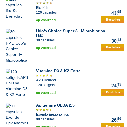
Bio-Kult
95
120 capsules
43,
Bestellen
op voorraad
Udo's Choice Super 8+ Microbiotica
FMD
18
30 capsules
30,
Bestellen
op voorraad
Vitamine D3 & K2 Forte
APB Holland
95
120 softgels
24,
Bestellen
op voorraad
Apigenine ULDA 2,5
Exendo Epigenomics
50
90 capsules
26,
Bestellen