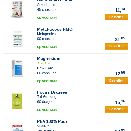
Bacopa Arkocaps
Arkopharma
14
45 capsules
11,
Bestellen
op voorraad
MetaFucose HMO
Metagenics
05
90 capsules
31,
Bestellen
op voorraad
Magnesium
New Care
56
60 capsules
12,
Bestellen
op voorraad
Focus Dragees
Tai-Ginseng
16
60 dragees
16,
Bestellen
op voorraad
PEA 100% Puur
Vitalize
95