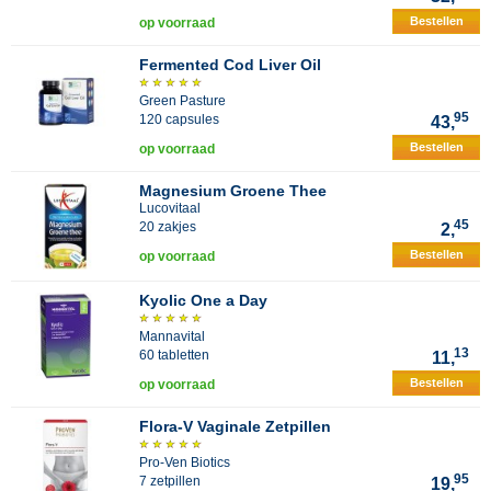
Bestellen
op voorraad
Fermented Cod Liver Oil
Green Pasture
95
120 capsules
43,
Bestellen
op voorraad
Magnesium Groene Thee
Lucovitaal
45
20 zakjes
2,
Bestellen
op voorraad
Kyolic One a Day
Mannavital
13
60 tabletten
11,
Bestellen
op voorraad
Flora-V Vaginale Zetpillen
Pro-Ven Biotics
95
7 zetpillen
19,