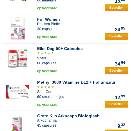
60 tabletten
15,
Bestellen
op voorraad
For Women
Pro-Ven Biotics
95
30 capsules
24,
Bestellen
op voorraad
Elke Dag 50+ Capsules
Vitals
64
60 capsules
34,
Bestellen
op voorraad
Methyl 3000 Vitamine B12 + Foliumzuur
SanaCore
99
60 smelttabletjes
12,
Bestellen
op voorraad
Grote Klis Arkocaps Biologisch
Arkopharma
32
45 capsules
9,