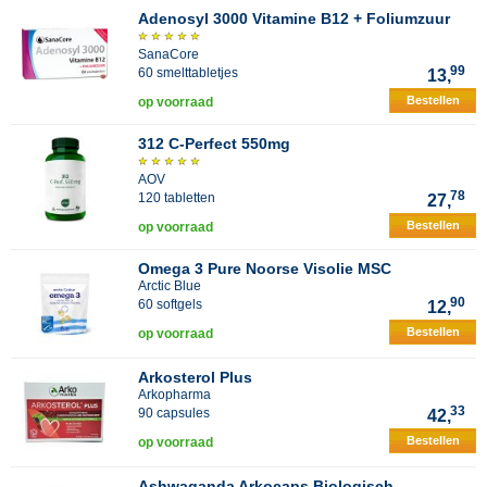
Adenosyl 3000 Vitamine B12 + Foliumzuur
SanaCore
99
60 smelttabletjes
13,
Bestellen
op voorraad
312 C-Perfect 550mg
AOV
78
120 tabletten
27,
Bestellen
op voorraad
Omega 3 Pure Noorse Visolie MSC
Arctic Blue
90
60 softgels
12,
Bestellen
op voorraad
Arkosterol Plus
Arkopharma
33
90 capsules
42,
Bestellen
op voorraad
Ashwaganda Arkocaps Biologisch