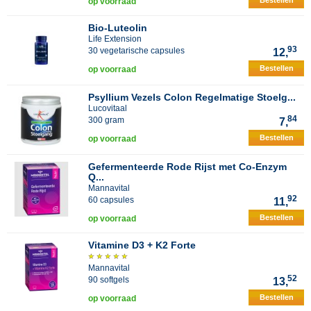
Bestellen
op voorraad
Bio-Luteolin
Life Extension
93
30 vegetarische capsules
12,
Bestellen
op voorraad
Psyllium Vezels Colon Regelmatige Stoelg...
Lucovitaal
84
300 gram
7,
Bestellen
op voorraad
Gefermenteerde Rode Rijst met Co-Enzym
Q...
Mannavital
92
60 capsules
11,
Bestellen
op voorraad
Vitamine D3 + K2 Forte
Mannavital
52
90 softgels
13,
Bestellen
op voorraad