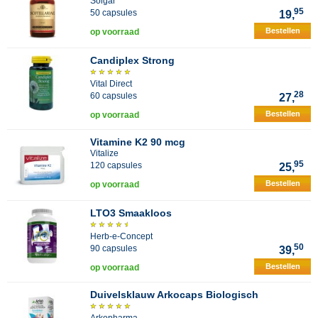
Solgar
95
50 capsules
19,
Bestellen
op voorraad
Candiplex Strong
Vital Direct
28
60 capsules
27,
Bestellen
op voorraad
Vitamine K2 90 mcg
Vitalize
95
120 capsules
25,
Bestellen
op voorraad
LTO3 Smaakloos
Herb-e-Concept
50
90 capsules
39,
Bestellen
op voorraad
Duivelsklauw Arkocaps Biologisch