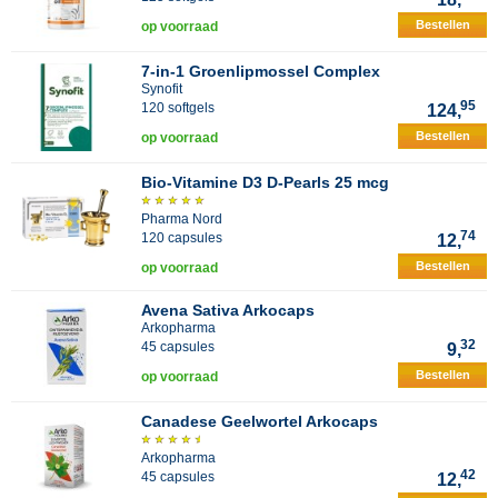
Bestellen
op voorraad
7-in-1 Groenlipmossel Complex
Synofit
95
120 softgels
124,
Bestellen
op voorraad
Bio-Vitamine D3 D-Pearls 25 mcg
Pharma Nord
74
120 capsules
12,
Bestellen
op voorraad
Avena Sativa Arkocaps
Arkopharma
32
45 capsules
9,
Bestellen
op voorraad
Canadese Geelwortel Arkocaps
Arkopharma
42
45 capsules
12,