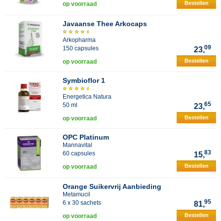
Bestellen
op voorraad
Javaanse Thee Arkocaps
Arkopharma
09
150 capsules
23,
Bestellen
op voorraad
Symbioflor 1
Energetica Natura
65
50 ml
23,
Bestellen
op voorraad
OPC Platinum
Mannavital
83
60 capsules
15,
Bestellen
op voorraad
Orange Suikervrij Aanbieding
Metamucil
95
6 x 30 sachets
81,
Bestellen
op voorraad