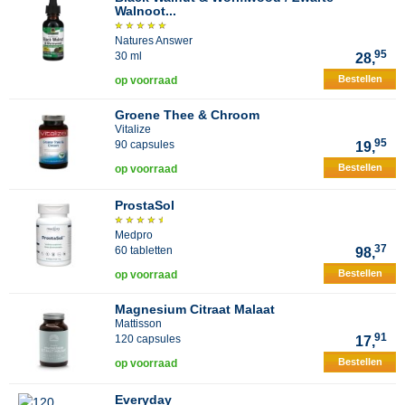
Walnoot...
Natures Answer
95
30 ml
28,
Bestellen
op voorraad
Groene Thee & Chroom
Vitalize
95
90 capsules
19,
Bestellen
op voorraad
ProstaSol
Medpro
37
60 tabletten
98,
Bestellen
op voorraad
Magnesium Citraat Malaat
Mattisson
91
120 capsules
17,
Bestellen
op voorraad
Everyday