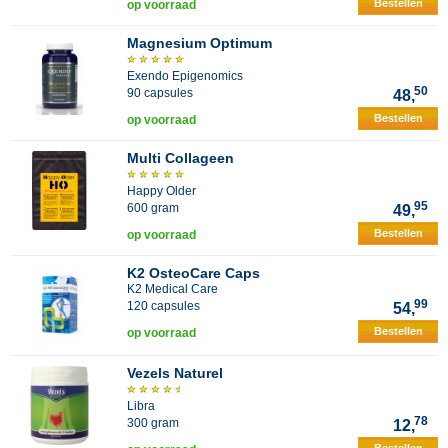
Bestellen
op voorraad
Magnesium Optimum
Exendo Epigenomics
50
90 capsules
48,
Bestellen
op voorraad
Multi Collageen
Happy Older
95
600 gram
49,
Bestellen
op voorraad
K2 OsteoCare Caps
K2 Medical Care
99
120 capsules
54,
Bestellen
op voorraad
Vezels Naturel
Libra
78
300 gram
12,