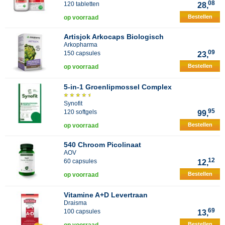
08
120 tabletten
28,
Bestellen
op voorraad
Artisjok Arkocaps Biologisch
Arkopharma
09
150 capsules
23,
Bestellen
op voorraad
5-in-1 Groenlipmossel Complex
Synofit
95
120 softgels
99,
Bestellen
op voorraad
540 Chroom Picolinaat
AOV
12
60 capsules
12,
Bestellen
op voorraad
Vitamine A+D Levertraan
Draisma
69
100 capsules
13,
Bestellen