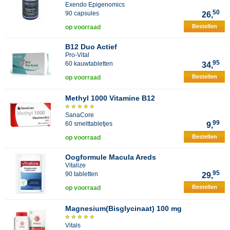
Exendo Epigenomics
50
90 capsules
26,
Bestellen
op voorraad
B12 Duo Actief
Pro-Vital
95
60 kauwtabletten
34,
Bestellen
op voorraad
Methyl 1000 Vitamine B12
SanaCore
99
60 smelttabletjes
9,
Bestellen
op voorraad
Oogformule Macula Areds
Vitalize
95
90 tabletten
29,
Bestellen
op voorraad
Magnesium(Bisglycinaat) 100 mg
Vitals