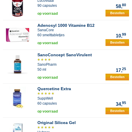
Lucovitaal
80
90 capsules
58,
Bestellen
op voorraad
Adenosyl 1000 Vitamine B12
SanaCore
99
60 smelttabletjes
10,
Bestellen
op voorraad
SanoConcept SanoVirulent
SanoPharm
25
50 ml
17,
Bestellen
op voorraad
Quercetine Extra
SuppWell
95
60 capsules
34,
Bestellen
op voorraad
Original Silicea Gel