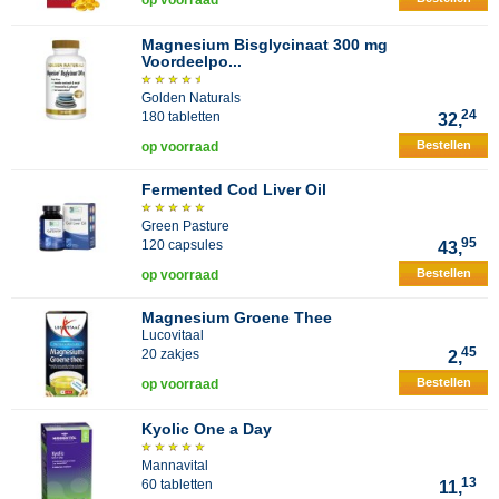
op voorraad
Magnesium Bisglycinaat 300 mg
Voordeelpo...
Golden Naturals
24
180 tabletten
32,
Bestellen
op voorraad
Fermented Cod Liver Oil
Green Pasture
95
120 capsules
43,
Bestellen
op voorraad
Magnesium Groene Thee
Lucovitaal
45
20 zakjes
2,
Bestellen
op voorraad
Kyolic One a Day
Mannavital
13
60 tabletten
11,