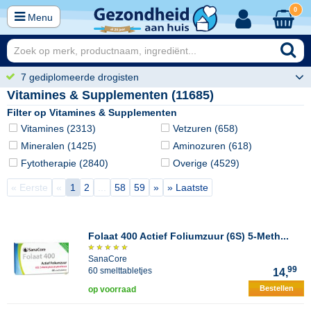
0
Menu
7 gediplomeerde drogisten
Vitamines & Supplementen (11685)
Filter op Vitamines & Supplementen
Vitamines (2313)
Vetzuren (658)
Mineralen (1425)
Aminozuren (618)
Fytotherapie (2840)
Overige (4529)
« Eerste
«
1
2
...
58
59
»
» Laatste
Folaat 400 Actief Foliumzuur (6S) 5-Meth...
SanaCore
99
60 smelttabletjes
14,
Bestellen
op voorraad