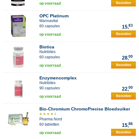
Bestellen
op voorraad
OPC Platinum
Mannavital
83
60 capsules
15,
Bestellen
op voorraad
Biotica
Nutribites
00
60 capsules
28,
Bestellen
op voorraad
Enzymencomplex
Nutribites
00
90 capsules
22,
Bestellen
op voorraad
Bio-Chromium ChromoPrecise Bloedsuiker
Pharma Nord
86
60 tabletten
15,
Bestellen
op voorraad