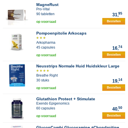
MagneRust
Pro-Vital
95
90 tabletten
31,
Bestellen
op voorraad
Pompoenpitolie Arkocaps
Arkopharma
74
45 capsules
16,
Bestellen
op voorraad
Neusstrips Normale Huid Huidskleur Large
Breathe Right
14
30 stuks
19,
Bestellen
op voorraad
Glutathion Protect + Stimulate
Exendo Epigenomics
50
60 capsules
40,
Bestellen
op voorraad
GluconCombi Glucosamine +Chondroitine