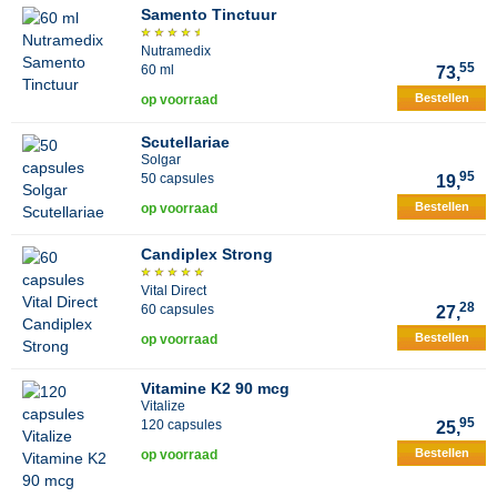
Samento Tinctuur
Nutramedix
55
60 ml
73,
Bestellen
op voorraad
Scutellariae
Solgar
95
50 capsules
19,
Bestellen
op voorraad
Candiplex Strong
Vital Direct
28
60 capsules
27,
Bestellen
op voorraad
Vitamine K2 90 mcg
Vitalize
95
120 capsules
25,
Bestellen
op voorraad