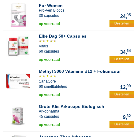
For Women
Pro-Ven Biotics
95
30 capsules
24,
Bestellen
op voorraad
Elke Dag 50+ Capsules
Vitals
64
60 capsules
34,
Bestellen
op voorraad
Methyl 3000 Vitamine B12 + Foliumzuur
SanaCore
99
60 smelttabletjes
12,
Bestellen
op voorraad
Grote Klis Arkocaps Biologisch
Arkopharma
32
45 capsules
9,
Bestellen
op voorraad