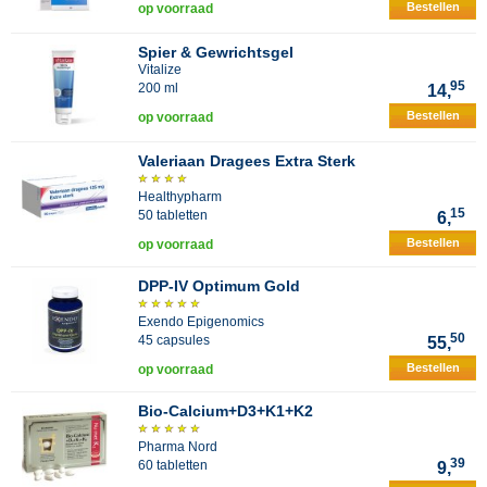
Bestellen
op voorraad
Spier & Gewrichtsgel
Vitalize
95
200 ml
14,
Bestellen
op voorraad
Valeriaan Dragees Extra Sterk
Healthypharm
15
50 tabletten
6,
Bestellen
op voorraad
DPP-IV Optimum Gold
Exendo Epigenomics
50
45 capsules
55,
Bestellen
op voorraad
Bio-Calcium+D3+K1+K2
Pharma Nord
39
60 tabletten
9,