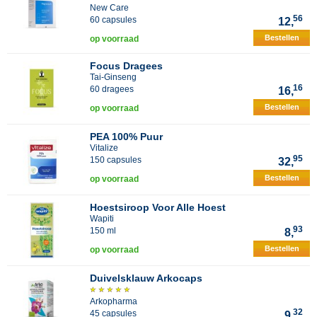
New Care
56
60 capsules
12,
Bestellen
op voorraad
Focus Dragees
Tai-Ginseng
16
60 dragees
16,
Bestellen
op voorraad
PEA 100% Puur
Vitalize
95
150 capsules
32,
Bestellen
op voorraad
Hoestsiroop Voor Alle Hoest
Wapiti
93
150 ml
8,
Bestellen
op voorraad
Duivelsklauw Arkocaps
Arkopharma
32
45 capsules
9,