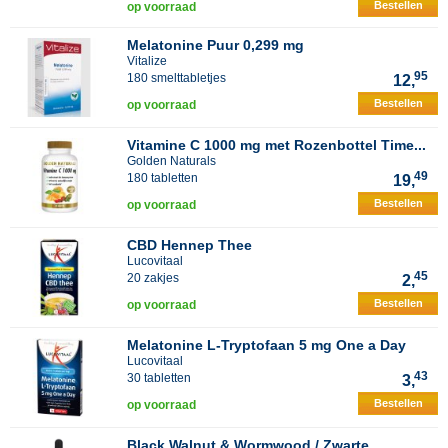
Bestellen
op voorraad
Melatonine Puur 0,299 mg
Vitalize
95
180 smelttabletjes
12,
Bestellen
op voorraad
Vitamine C 1000 mg met Rozenbottel Time...
Golden Naturals
49
180 tabletten
19,
Bestellen
op voorraad
CBD Hennep Thee
Lucovitaal
45
20 zakjes
2,
Bestellen
op voorraad
Melatonine L-Tryptofaan 5 mg One a Day
Lucovitaal
43
30 tabletten
3,
Bestellen
op voorraad
Black Walnut & Wormwood / Zwarte