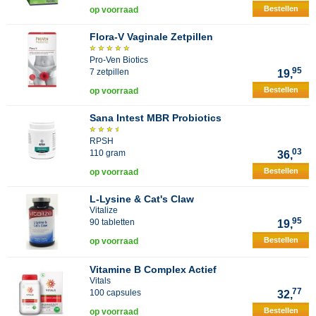
Bestellen
op voorraad
Flora-V Vaginale Zetpillen
Pro-Ven Biotics
95
7 zetpillen
19,
Bestellen
op voorraad
Sana Intest MBR Probiotics
RPSH
03
110 gram
36,
Bestellen
op voorraad
L-Lysine & Cat's Claw
Vitalize
95
90 tabletten
19,
Bestellen
op voorraad
Vitamine B Complex Actief
Vitals
77
100 capsules
32,
Bestellen
op voorraad