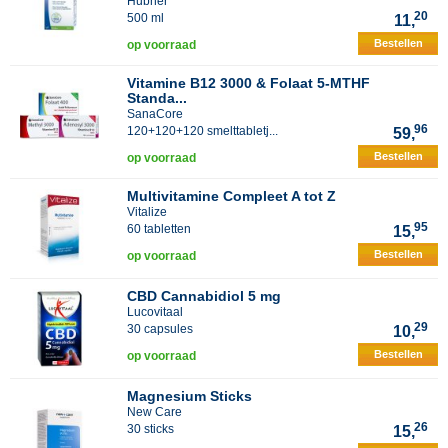
Hubner
20
500 ml
11,
Bestellen
op voorraad
Vitamine B12 3000 & Folaat 5-MTHF
Standa...
SanaCore
96
120+120+120 smelttabletj...
59,
Bestellen
op voorraad
Multivitamine Compleet A tot Z
Vitalize
95
60 tabletten
15,
Bestellen
op voorraad
CBD Cannabidiol 5 mg
Lucovitaal
29
30 capsules
10,
Bestellen
op voorraad
Magnesium Sticks
New Care
26
30 sticks
15,