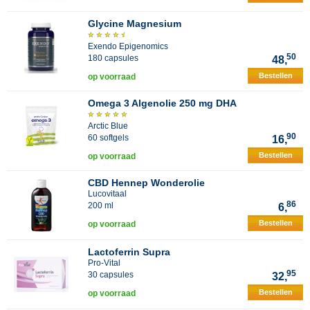
Glycine Magnesium
Exendo Epigenomics
50
180 capsules
48,
Bestellen
op voorraad
Omega 3 Algenolie 250 mg DHA
Arctic Blue
90
60 softgels
16,
Bestellen
op voorraad
CBD Hennep Wonderolie
Lucovitaal
86
200 ml
6,
Bestellen
op voorraad
Lactoferrin Supra
Pro-Vital
95
30 capsules
32,
Bestellen
op voorraad