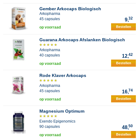
Gember Arkocaps Biologisch
Arkopharma
32
45 capsules
9,
Bestellen
op voorraad
Guarana Arkocaps Afslanken Biologisch
Arkopharma
42
40 capsules
12,
Bestellen
op voorraad
Rode Klaver Arkocaps
Arkopharma
74
45 capsules
16,
Bestellen
op voorraad
Magnesium Optimum
Exendo Epigenomics
50
90 capsules
48,
Bestellen
op voorraad