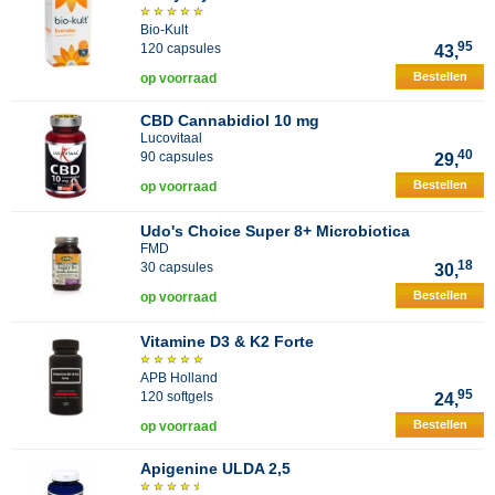
Bio-Kult
95
120 capsules
43,
Bestellen
op voorraad
CBD Cannabidiol 10 mg
Lucovitaal
40
90 capsules
29,
Bestellen
op voorraad
Udo's Choice Super 8+ Microbiotica
FMD
18
30 capsules
30,
Bestellen
op voorraad
Vitamine D3 & K2 Forte
APB Holland
95
120 softgels
24,
Bestellen
op voorraad
Apigenine ULDA 2,5