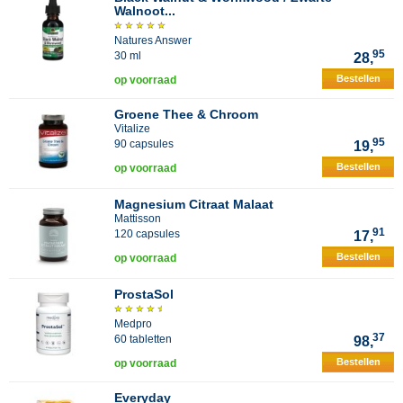
Walnoot...
Natures Answer
95
30 ml
28,
Bestellen
op voorraad
Groene Thee & Chroom
Vitalize
95
90 capsules
19,
Bestellen
op voorraad
Magnesium Citraat Malaat
Mattisson
91
120 capsules
17,
Bestellen
op voorraad
ProstaSol
Medpro
37
60 tabletten
98,
Bestellen
op voorraad
Everyday