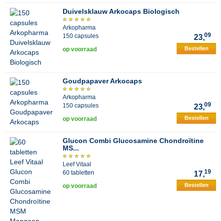
Duivelsklauw Arkocaps Biologisch
Arkopharma
09
150 capsules
23,
Bestellen
op voorraad
Goudpapaver Arkocaps
Arkopharma
09
150 capsules
23,
Bestellen
op voorraad
Glucon Combi Glucosamine Chondroïtine
MS...
Leef Vitaal
19
60 tabletten
17,
Bestellen
op voorraad