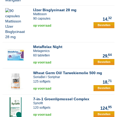
IJzer Bisglycinaat 28 mg
Mattisson
32
90 capsules
14,
Bestellen
op voorraad
MetaRelax Night
Metagenics
64
60 tabletten
29,
Bestellen
op voorraad
Wheat Germ Oil/ Tarwekiemolie 500 mg
SoriaBel / Soriphar
71
125 softgels
18,
Bestellen
op voorraad
7-in-1 Groenlipmossel Complex
Synofit
95
120 softgels
124,
Bestellen
op voorraad