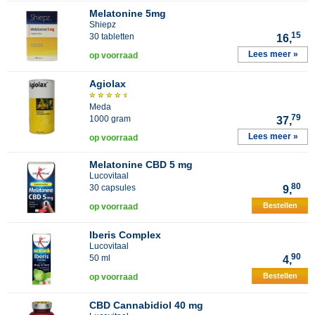
Melatonine 5mg
Shiepz
15
30 tabletten
16,
Lees meer »
op voorraad
Agiolax
Meda
79
1000 gram
37,
Lees meer »
op voorraad
Melatonine CBD 5 mg
Lucovitaal
80
30 capsules
9,
Bestellen
op voorraad
Iberis Complex
Lucovitaal
90
50 ml
4,
Bestellen
op voorraad
CBD Cannabidiol 40 mg