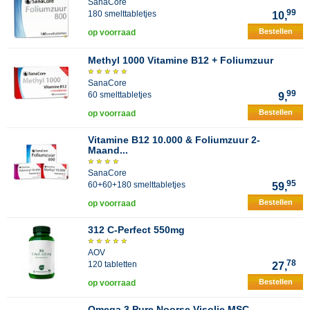
SanaCore
99
180 smelttabletjes
10,
Bestellen
op voorraad
Methyl 1000 Vitamine B12 + Foliumzuur
SanaCore
99
60 smelttabletjes
9,
Bestellen
op voorraad
Vitamine B12 10.000 & Foliumzuur 2-
Maand...
SanaCore
95
60+60+180 smelttabletjes
59,
Bestellen
op voorraad
312 C-Perfect 550mg
AOV
78
120 tabletten
27,
Bestellen
op voorraad
Omega 3 Pure Noorse Visolie MSC