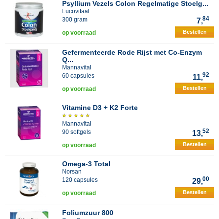
Psyllium Vezels Colon Regelmatige Stoelg...
Lucovitaal
84
300 gram
7,
Bestellen
op voorraad
Gefermenteerde Rode Rijst met Co-Enzym
Q...
Mannavital
92
60 capsules
11,
Bestellen
op voorraad
Vitamine D3 + K2 Forte
Mannavital
52
90 softgels
13,
Bestellen
op voorraad
Omega-3 Total
Norsan
00
120 capsules
29,
Bestellen
op voorraad
Foliumzuur 800