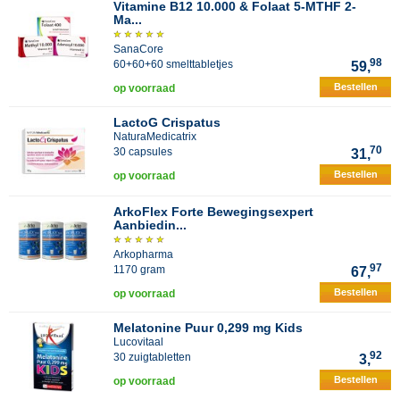
Vitamine B12 10.000 & Folaat 5-MTHF 2-
Ma...
SanaCore
98
60+60+60 smelttabletjes
59,
Bestellen
op voorraad
LactoG Crispatus
NaturaMedicatrix
70
30 capsules
31,
Bestellen
op voorraad
ArkoFlex Forte Bewegingsexpert
Aanbiedin...
Arkopharma
97
1170 gram
67,
Bestellen
op voorraad
Melatonine Puur 0,299 mg Kids
Lucovitaal
92
30 zuigtabletten
3,
Bestellen
op voorraad