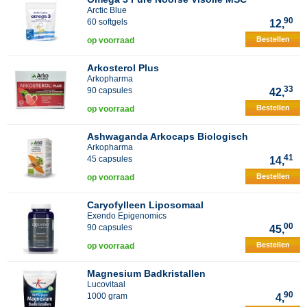
Arctic Blue
90
60 softgels
12,
Bestellen
op voorraad
Arkosterol Plus
Arkopharma
33
90 capsules
42,
Bestellen
op voorraad
Ashwaganda Arkocaps Biologisch
Arkopharma
41
45 capsules
14,
Bestellen
op voorraad
Caryofylleen Liposomaal
Exendo Epigenomics
00
90 capsules
45,
Bestellen
op voorraad
Magnesium Badkristallen
Lucovitaal
90
1000 gram
4,