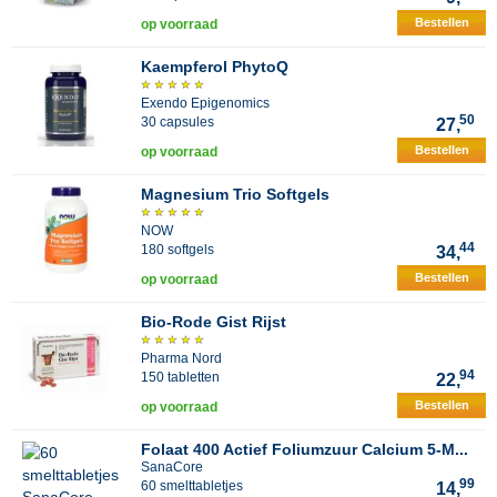
Bestellen
op voorraad
Kaempferol PhytoQ
Exendo Epigenomics
50
30 capsules
27,
Bestellen
op voorraad
Magnesium Trio Softgels
NOW
44
180 softgels
34,
Bestellen
op voorraad
Bio-Rode Gist Rijst
Pharma Nord
94
150 tabletten
22,
Bestellen
op voorraad
Folaat 400 Actief Foliumzuur Calcium 5-M...
SanaCore
99
60 smelttabletjes
14,