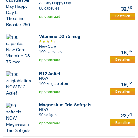
All Day Happy Day
83
60 capsules
32,
Bestellen
op voorraad
Vitamine D3 75 mcg
New Care
86
100 capsules
18,
Bestellen
op voorraad
B12 Actief
NOW
92
100 zuigtabletten
19,
Bestellen
op voorraad
Magnesium Trio Softgels
NOW
64
90 softgels
22,
Bestellen
op voorraad