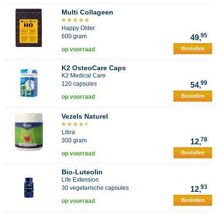
Multi Collageen
Happy Older
95
600 gram
49,
Bestellen
op voorraad
K2 OsteoCare Caps
K2 Medical Care
99
120 capsules
54,
Bestellen
op voorraad
Vezels Naturel
Libra
78
300 gram
12,
Bestellen
op voorraad
Bio-Luteolin
Life Extension
93
30 vegetarische capsules
12,
Bestellen
op voorraad