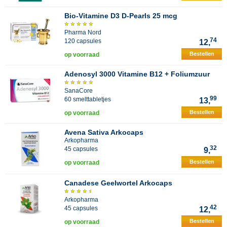
Bio-Vitamine D3 D-Pearls 25 mcg
Pharma Nord
74
120 capsules
12,
Bestellen
op voorraad
Adenosyl 3000 Vitamine B12 + Foliumzuur
SanaCore
99
60 smelttabletjes
13,
Bestellen
op voorraad
Avena Sativa Arkocaps
Arkopharma
32
45 capsules
9,
Bestellen
op voorraad
Canadese Geelwortel Arkocaps
Arkopharma
42
45 capsules
12,
Bestellen
op voorraad