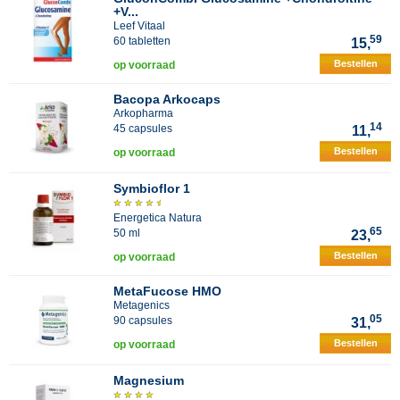
+V...
Leef Vitaal
59
60 tabletten
15,
Bestellen
op voorraad
Bacopa Arkocaps
Arkopharma
14
45 capsules
11,
Bestellen
op voorraad
Symbioflor 1
Energetica Natura
65
50 ml
23,
Bestellen
op voorraad
MetaFucose HMO
Metagenics
05
90 capsules
31,
Bestellen
op voorraad
Magnesium