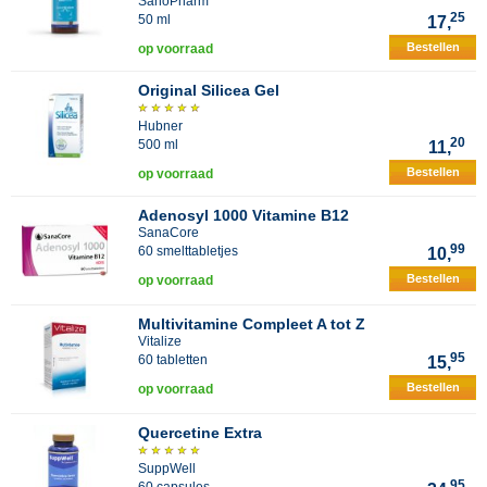
SanoPharm
25
50 ml
17,
Bestellen
op voorraad
Original Silicea Gel
Hubner
20
500 ml
11,
Bestellen
op voorraad
Adenosyl 1000 Vitamine B12
SanaCore
99
60 smelttabletjes
10,
Bestellen
op voorraad
Multivitamine Compleet A tot Z
Vitalize
95
60 tabletten
15,
Bestellen
op voorraad
Quercetine Extra
SuppWell
95