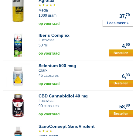
Agiolax
Meda
79
1000 gram
37,
Lees meer »
op voorraad
Iberis Complex
Lucovitaal
90
50 ml
4,
Bestellen
op voorraad
Selenium 500 mcg
Clark
93
45 capsules
6,
Bestellen
op voorraad
CBD Cannabidiol 40 mg
Lucovitaal
80
90 capsules
58,
Bestellen
op voorraad
SanoConcept SanoVirulent