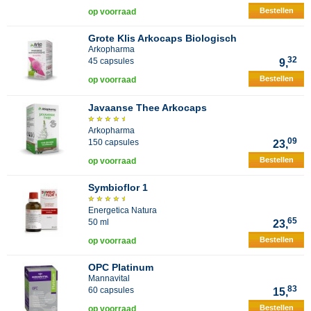
Bestellen
op voorraad
Grote Klis Arkocaps Biologisch
Arkopharma
32
45 capsules
9,
Bestellen
op voorraad
Javaanse Thee Arkocaps
Arkopharma
09
150 capsules
23,
Bestellen
op voorraad
Symbioflor 1
Energetica Natura
65
50 ml
23,
Bestellen
op voorraad
OPC Platinum
Mannavital
83
60 capsules
15,
Bestellen
op voorraad