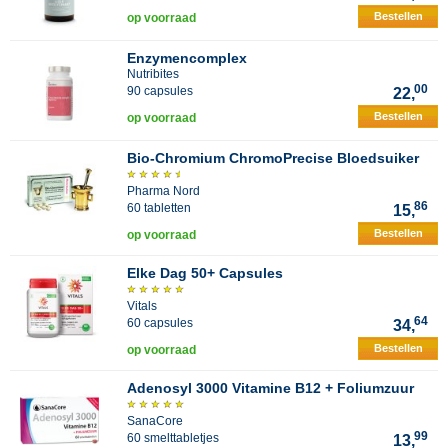
Bestellen
op voorraad
Enzymencomplex
Nutribites
00
90 capsules
22,
Bestellen
op voorraad
Bio-Chromium ChromoPrecise Bloedsuiker
Pharma Nord
86
60 tabletten
15,
Bestellen
op voorraad
Elke Dag 50+ Capsules
Vitals
64
60 capsules
34,
Bestellen
op voorraad
Adenosyl 3000 Vitamine B12 + Foliumzuur
SanaCore
99
60 smelttabletjes
13,