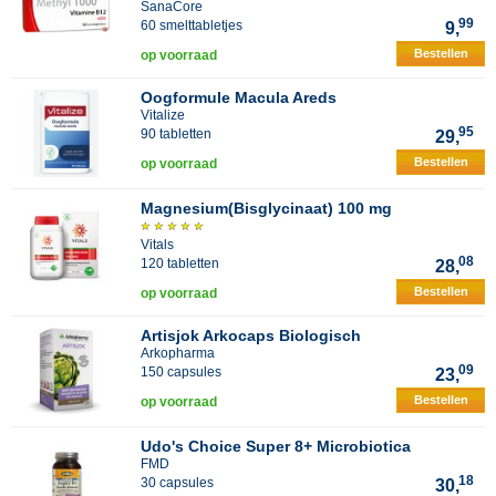
SanaCore
99
60 smelttabletjes
9,
Bestellen
op voorraad
Oogformule Macula Areds
Vitalize
95
90 tabletten
29,
Bestellen
op voorraad
Magnesium(Bisglycinaat) 100 mg
Vitals
08
120 tabletten
28,
Bestellen
op voorraad
Artisjok Arkocaps Biologisch
Arkopharma
09
150 capsules
23,
Bestellen
op voorraad
Udo's Choice Super 8+ Microbiotica
FMD
18
30 capsules
30,