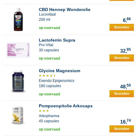
CBD Hennep Wonderolie
Lucovitaal
86
200 ml
6,
Bestellen
op voorraad
Lactoferrin Supra
Pro-Vital
95
30 capsules
32,
Bestellen
op voorraad
Glycine Magnesium
Exendo Epigenomics
50
180 capsules
48,
Bestellen
op voorraad
Pompoenpitolie Arkocaps
Arkopharma
74
45 capsules
16,
Bestellen
op voorraad