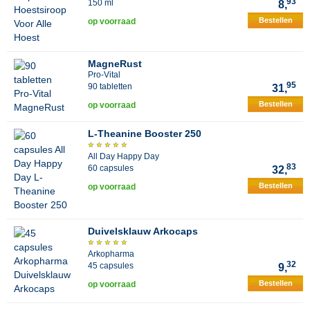
93
150 ml
8,
Bestellen
op voorraad
MagneRust
Pro-Vital
95
90 tabletten
31,
Bestellen
op voorraad
L-Theanine Booster 250
All Day Happy Day
83
60 capsules
32,
Bestellen
op voorraad
Duivelsklauw Arkocaps
Arkopharma
32
45 capsules
9,
Bestellen
op voorraad