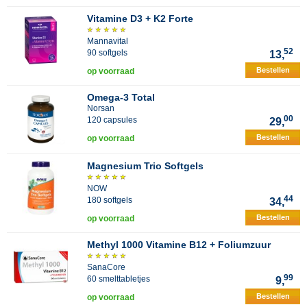
Vitamine D3 + K2 Forte
Mannavital
52
90 softgels
13,
Bestellen
op voorraad
Omega-3 Total
Norsan
00
120 capsules
29,
Bestellen
op voorraad
Magnesium Trio Softgels
NOW
44
180 softgels
34,
Bestellen
op voorraad
Methyl 1000 Vitamine B12 + Foliumzuur
SanaCore
99
60 smelttabletjes
9,
Bestellen
op voorraad