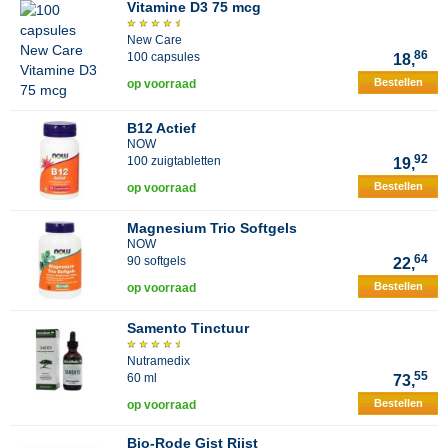
Vitamine D3 75 mcg
New Care
86
100 capsules
18,
Bestellen
op voorraad
B12 Actief
NOW
92
100 zuigtabletten
19,
Bestellen
op voorraad
Magnesium Trio Softgels
NOW
64
90 softgels
22,
Bestellen
op voorraad
Samento Tinctuur
Nutramedix
55
60 ml
73,
Bestellen
op voorraad
Bio-Rode Gist Rijst