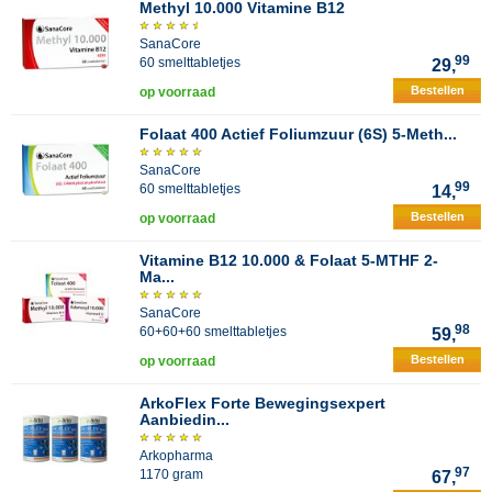
Methyl 10.000 Vitamine B12
SanaCore
99
60 smelttabletjes
29,
Bestellen
op voorraad
Folaat 400 Actief Foliumzuur (6S) 5-Meth...
SanaCore
99
60 smelttabletjes
14,
Bestellen
op voorraad
Vitamine B12 10.000 & Folaat 5-MTHF 2-
Ma...
SanaCore
98
60+60+60 smelttabletjes
59,
Bestellen
op voorraad
ArkoFlex Forte Bewegingsexpert
Aanbiedin...
Arkopharma
97
1170 gram
67,