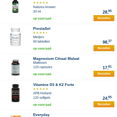
Natures Answer
95
30 ml
28,
Bestellen
op voorraad
ProstaSol
Medpro
37
60 tabletten
98,
Bestellen
op voorraad
Magnesium Citraat Malaat
Mattisson
91
120 capsules
17,
Bestellen
op voorraad
Vitamine D3 & K2 Forte
APB Holland
95
120 softgels
24,
Bestellen
op voorraad
Everyday