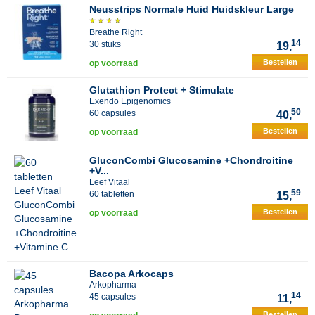
Neusstrips Normale Huid Huidskleur Large
Breathe Right
14
30 stuks
19,
Bestellen
op voorraad
Glutathion Protect + Stimulate
Exendo Epigenomics
50
60 capsules
40,
Bestellen
op voorraad
GluconCombi Glucosamine +Chondroitine
+V...
Leef Vitaal
59
60 tabletten
15,
Bestellen
op voorraad
Bacopa Arkocaps
Arkopharma
14
45 capsules
11,
Bestellen