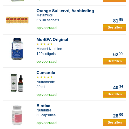
Orange Suikervrij Aanbieding
Metamucil
95
6 x 30 sachets
81,
Bestellen
op voorraad
MorEPA Original
Minami Nutrition
55
120 softgels
62,
Bestellen
op voorraad
Cumanda
Nutramedix
34
30 ml
40,
Bestellen
op voorraad
Biotica
Nutribites
00
60 capsules
28,
Bestellen
op voorraad