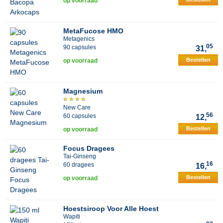
op voorraad
MetaFucose HMO
Metagenics
05
90 capsules
31,
Bestellen
op voorraad
Magnesium
New Care
56
60 capsules
12,
Bestellen
op voorraad
Focus Dragees
Tai-Ginseng
16
60 dragees
16,
Bestellen
op voorraad
Hoestsiroop Voor Alle Hoest
Wapiti