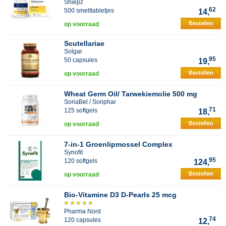
Shiepz
62
500 smelttabletjes
14,
Bestellen
op voorraad
Scutellariae
Solgar
95
50 capsules
19,
Bestellen
op voorraad
Wheat Germ Oil/ Tarwekiemolie 500 mg
SoriaBel / Soriphar
71
125 softgels
18,
Bestellen
op voorraad
7-in-1 Groenlipmossel Complex
Synofit
95
120 softgels
124,
Bestellen
op voorraad
Bio-Vitamine D3 D-Pearls 25 mcg
Pharma Nord
74
120 capsules
12,