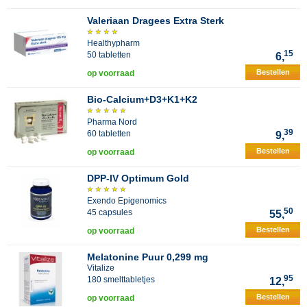
Valeriaan Dragees Extra Sterk
Healthypharm
15
50 tabletten
6,
Bestellen
op voorraad
Bio-Calcium+D3+K1+K2
Pharma Nord
39
60 tabletten
9,
Bestellen
op voorraad
DPP-IV Optimum Gold
Exendo Epigenomics
50
45 capsules
55,
Bestellen
op voorraad
Melatonine Puur 0,299 mg
Vitalize
95
180 smelttabletjes
12,
Bestellen
op voorraad