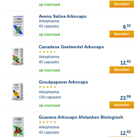
Bestellen
op voorraad
Avena Sativa Arkocaps
Arkopharma
32
45 capsules
9,
Bestellen
op voorraad
Canadese Geelwortel Arkocaps
Arkopharma
42
45 capsules
12,
Bestellen
op voorraad
Goudpapaver Arkocaps
Arkopharma
09
150 capsules
23,
Bestellen
op voorraad
Guarana Arkocaps Afslanken Biologisch
Arkopharma
42
40 capsules
12,