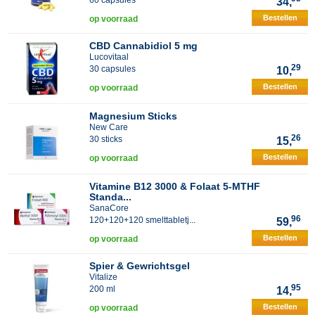
60 capsules
34,
Bestellen
op voorraad
CBD Cannabidiol 5 mg
Lucovitaal
29
30 capsules
10,
Bestellen
op voorraad
Magnesium Sticks
New Care
26
30 sticks
15,
Bestellen
op voorraad
Vitamine B12 3000 & Folaat 5-MTHF
Standa...
SanaCore
96
120+120+120 smelttabletj...
59,
Bestellen
op voorraad
Spier & Gewrichtsgel
Vitalize
95
200 ml
14,
Bestellen
op voorraad