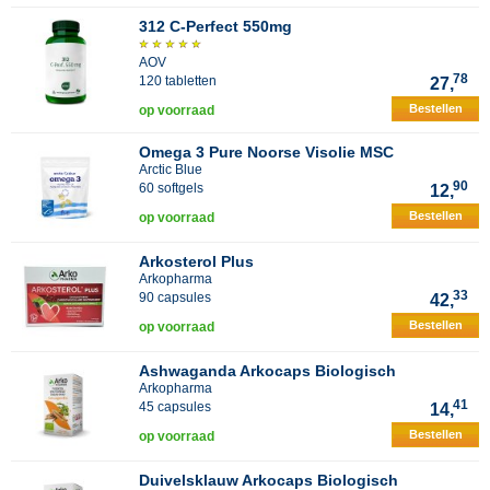
312 C-Perfect 550mg
AOV
78
120 tabletten
27,
Bestellen
op voorraad
Omega 3 Pure Noorse Visolie MSC
Arctic Blue
90
60 softgels
12,
Bestellen
op voorraad
Arkosterol Plus
Arkopharma
33
90 capsules
42,
Bestellen
op voorraad
Ashwaganda Arkocaps Biologisch
Arkopharma
41
45 capsules
14,
Bestellen
op voorraad
Duivelsklauw Arkocaps Biologisch