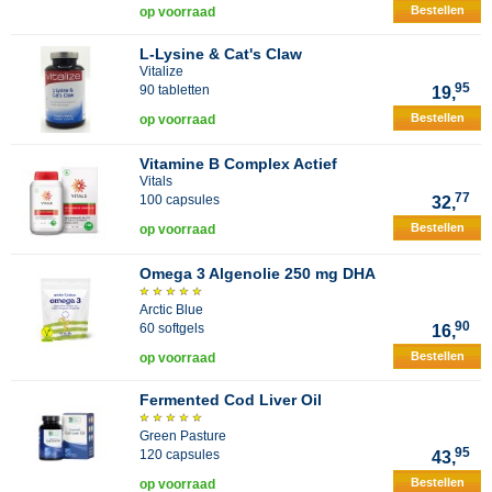
Bestellen
op voorraad
L-Lysine & Cat's Claw
Vitalize
95
90 tabletten
19,
Bestellen
op voorraad
Vitamine B Complex Actief
Vitals
77
100 capsules
32,
Bestellen
op voorraad
Omega 3 Algenolie 250 mg DHA
Arctic Blue
90
60 softgels
16,
Bestellen
op voorraad
Fermented Cod Liver Oil
Green Pasture
95
120 capsules
43,
Bestellen
op voorraad