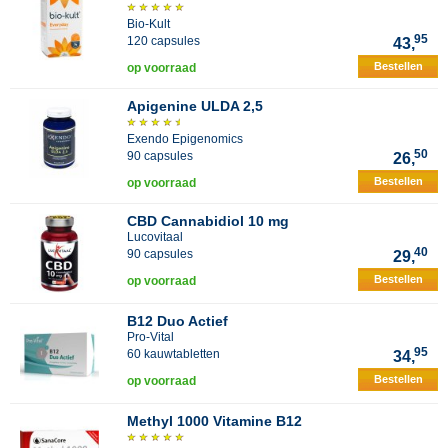
Bio-Kult
95
120 capsules
43,
Bestellen
op voorraad
Apigenine ULDA 2,5
Exendo Epigenomics
50
90 capsules
26,
Bestellen
op voorraad
CBD Cannabidiol 10 mg
Lucovitaal
40
90 capsules
29,
Bestellen
op voorraad
B12 Duo Actief
Pro-Vital
95
60 kauwtabletten
34,
Bestellen
op voorraad
Methyl 1000 Vitamine B12