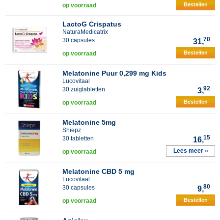
Bestellen
op voorraad
LactoG Crispatus
NaturaMedicatrix
70
30 capsules
31,
Bestellen
op voorraad
Melatonine Puur 0,299 mg Kids
Lucovitaal
92
30 zuigtabletten
3,
Bestellen
op voorraad
Melatonine 5mg
Shiepz
15
30 tabletten
16,
Lees meer »
op voorraad
Melatonine CBD 5 mg
Lucovitaal
80
30 capsules
9,
Bestellen
op voorraad