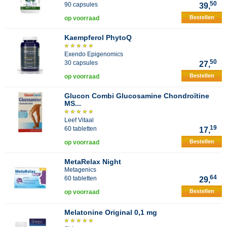
50
90 capsules
39,
Bestellen
op voorraad
Kaempferol PhytoQ
Exendo Epigenomics
50
30 capsules
27,
Bestellen
op voorraad
Glucon Combi Glucosamine Chondroïtine
MS...
Leef Vitaal
19
60 tabletten
17,
Bestellen
op voorraad
MetaRelax Night
Metagenics
64
60 tabletten
29,
Bestellen
op voorraad
Melatonine Original 0,1 mg