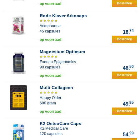
Bestellen
op voorraad
Rode Klaver Arkocaps
Arkopharma
74
45 capsules
16,
Bestellen
op voorraad
Magnesium Optimum
Exendo Epigenomics
50
90 capsules
48,
Bestellen
op voorraad
Multi Collageen
Happy Older
95
600 gram
49,
Bestellen
op voorraad
K2 OsteoCare Caps
K2 Medical Care
99
120 capsules
54,