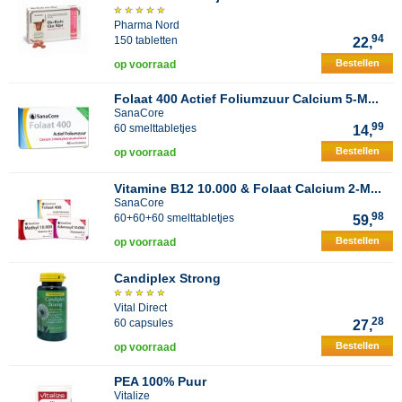
Pharma Nord
94
150 tabletten
22,
Bestellen
op voorraad
Folaat 400 Actief Foliumzuur Calcium 5-M...
SanaCore
99
60 smelttabletjes
14,
Bestellen
op voorraad
Vitamine B12 10.000 & Folaat Calcium 2-M...
SanaCore
98
60+60+60 smelttabletjes
59,
Bestellen
op voorraad
Candiplex Strong
Vital Direct
28
60 capsules
27,
Bestellen
op voorraad
PEA 100% Puur
Vitalize