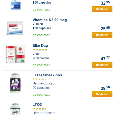
95
150 capsules
32,
Bestellen
op voorraad
Vitamine K2 90 mcg
Vitalize
95
120 capsules
25,
Bestellen
op voorraad
Elke Dag
Vitals
77
90 tabletten
47,
Bestellen
op voorraad
LTO3 Smaakloos
Herb-e-Concept
50
90 capsules
39,
Bestellen
op voorraad
LTO3
Herb-e-Concept