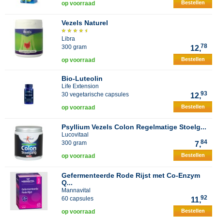
Bestellen
op voorraad
Vezels Naturel
Libra
78
300 gram
12,
Bestellen
op voorraad
Bio-Luteolin
Life Extension
93
30 vegetarische capsules
12,
Bestellen
op voorraad
Psyllium Vezels Colon Regelmatige Stoelg...
Lucovitaal
84
300 gram
7,
Bestellen
op voorraad
Gefermenteerde Rode Rijst met Co-Enzym
Q...
Mannavital
92
60 capsules
11,
Bestellen
op voorraad