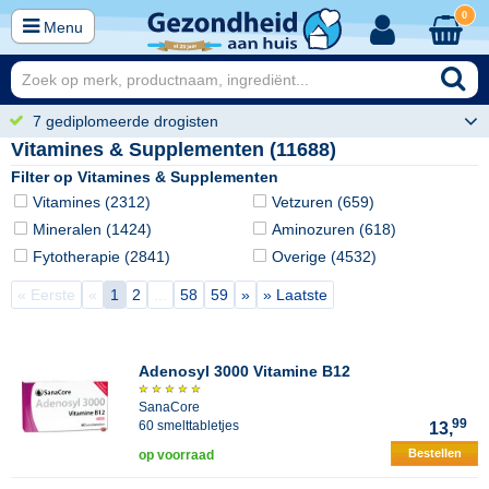
0
Menu
7 gediplomeerde drogisten
Vitamines & Supplementen (11688)
Filter op Vitamines & Supplementen
Vitamines (2312)
Vetzuren (659)
Mineralen (1424)
Aminozuren (618)
Fytotherapie (2841)
Overige (4532)
« Eerste
«
1
2
...
58
59
»
» Laatste
Adenosyl 3000 Vitamine B12
SanaCore
99
60 smelttabletjes
13,
Bestellen
op voorraad