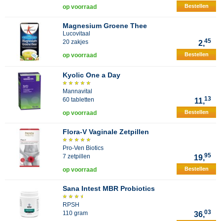
Bestellen
op voorraad
Magnesium Groene Thee
Lucovitaal
45
20 zakjes
2,
Bestellen
op voorraad
Kyolic One a Day
Mannavital
13
60 tabletten
11,
Bestellen
op voorraad
Flora-V Vaginale Zetpillen
Pro-Ven Biotics
95
7 zetpillen
19,
Bestellen
op voorraad
Sana Intest MBR Probiotics
RPSH
03
110 gram
36,