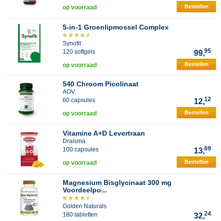
Bestellen
op voorraad
5-in-1 Groenlipmossel Complex
Synofit
95
120 softgels
99,
Bestellen
op voorraad
540 Chroom Picolinaat
AOV
12
60 capsules
12,
Bestellen
op voorraad
Vitamine A+D Levertraan
Draisma
69
100 capsules
13,
Bestellen
op voorraad
Magnesium Bisglycinaat 300 mg
Voordeelpo...
Golden Naturals
24
180 tabletten
32,