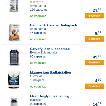
Arkopharma
09
150 capsules
23,
Bestellen
op voorraad
Gember Arkocaps Biologisch
Arkopharma
32
45 capsules
9,
Bestellen
op voorraad
Caryofylleen Liposomaal
Exendo Epigenomics
00
90 capsules
45,
Bestellen
op voorraad
Magnesium Badkristallen
Lucovitaal
90
1000 gram
4,
Bestellen
op voorraad
IJzer Bisglycinaat 28 mg
Mattisson
32
90 capsules
14,