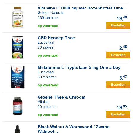
Vitamine C 1000 mg met Rozenbottel Time...
Golden Naturals
49
180 tabletten
19,
Bestellen
op voorraad
CBD Hennep Thee
Lucovitaal
45
20 zakjes
2,
Bestellen
op voorraad
Melatonine L-Tryptofaan 5 mg One a Day
Lucovitaal
43
30 tabletten
3,
Bestellen
op voorraad
Groene Thee & Chroom
Vitalize
95
90 capsules
19,
Bestellen
op voorraad
Black Walnut & Wormwood / Zwarte
Walnoot...