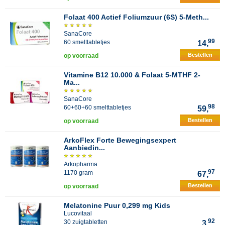
Folaat 400 Actief Foliumzuur (6S) 5-Meth...
SanaCore
99
60 smelttabletjes
14,
Bestellen
op voorraad
Vitamine B12 10.000 & Folaat 5-MTHF 2-
Ma...
SanaCore
98
60+60+60 smelttabletjes
59,
Bestellen
op voorraad
ArkoFlex Forte Bewegingsexpert
Aanbiedin...
Arkopharma
97
1170 gram
67,
Bestellen
op voorraad
Melatonine Puur 0,299 mg Kids
Lucovitaal
92
30 zuigtabletten
3,