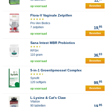
11,
Bestellen
op voorraad
Flora-V Vaginale Zetpillen
Pro-Ven Biotics
95
7 zetpillen
19,
Bestellen
op voorraad
Sana Intest MBR Probiotics
RPSH
03
110 gram
36,
Bestellen
op voorraad
5-in-1 Groenlipmossel Complex
Synofit
95
120 softgels
99,
Bestellen
op voorraad
L-Lysine & Cat's Claw
Vitalize
95
90 tabletten
19,