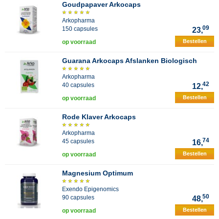
Goudpapaver Arkocaps
Arkopharma
09
150 capsules
23,
Bestellen
op voorraad
Guarana Arkocaps Afslanken Biologisch
Arkopharma
42
40 capsules
12,
Bestellen
op voorraad
Rode Klaver Arkocaps
Arkopharma
74
45 capsules
16,
Bestellen
op voorraad
Magnesium Optimum
Exendo Epigenomics
50
90 capsules
48,
Bestellen
op voorraad