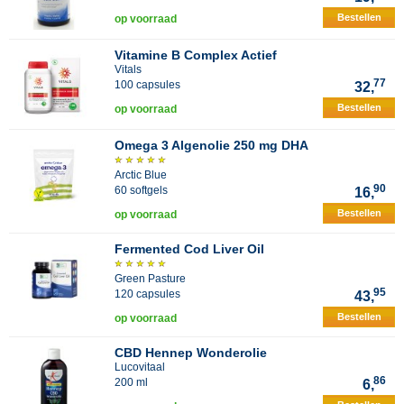
Bestellen
op voorraad
Vitamine B Complex Actief
Vitals
77
100 capsules
32,
Bestellen
op voorraad
Omega 3 Algenolie 250 mg DHA
Arctic Blue
90
60 softgels
16,
Bestellen
op voorraad
Fermented Cod Liver Oil
Green Pasture
95
120 capsules
43,
Bestellen
op voorraad
CBD Hennep Wonderolie
Lucovitaal
86
200 ml
6,