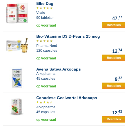
Elke Dag
Vitals
77
90 tabletten
47,
Bestellen
op voorraad
Bio-Vitamine D3 D-Pearls 25 mcg
Pharma Nord
74
120 capsules
12,
Bestellen
op voorraad
Avena Sativa Arkocaps
Arkopharma
32
45 capsules
9,
Bestellen
op voorraad
Canadese Geelwortel Arkocaps
Arkopharma
42
45 capsules
12,
Bestellen
op voorraad