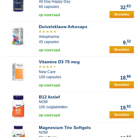
All Day Happy Day
83
60 capsules
32,
Bestellen
op voorraad
Duivelsklauw Arkocaps
Arkopharma
32
45 capsules
9,
Bestellen
op voorraad
Vitamine D3 75 mcg
New Care
86
100 capsules
18,
Bestellen
op voorraad
B12 Actief
NOW
92
100 zuigtabletten
19,
Bestellen
op voorraad
Magnesium Trio Softgels
NOW