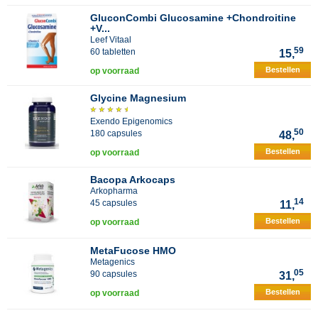
GluconCombi Glucosamine +Chondroitine
+V...
Leef Vitaal
59
60 tabletten
15,
Bestellen
op voorraad
Glycine Magnesium
Exendo Epigenomics
50
180 capsules
48,
Bestellen
op voorraad
Bacopa Arkocaps
Arkopharma
14
45 capsules
11,
Bestellen
op voorraad
MetaFucose HMO
Metagenics
05
90 capsules
31,
Bestellen
op voorraad