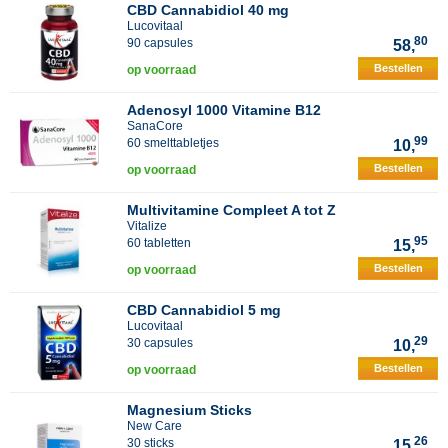
CBD Cannabidiol 40 mg
Lucovitaal
80
90 capsules
58,
Bestellen
op voorraad
Adenosyl 1000 Vitamine B12
SanaCore
99
60 smelttabletjes
10,
Bestellen
op voorraad
Multivitamine Compleet A tot Z
Vitalize
95
60 tabletten
15,
Bestellen
op voorraad
CBD Cannabidiol 5 mg
Lucovitaal
29
30 capsules
10,
Bestellen
op voorraad
Magnesium Sticks
New Care
26
30 sticks
15,