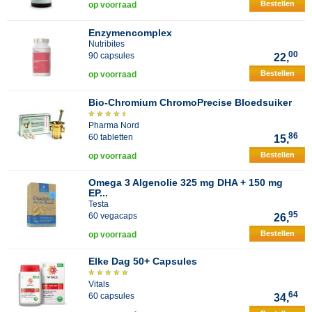
Bestellen
op voorraad
Enzymencomplex
Nutribites
00
90 capsules
22,
Bestellen
op voorraad
Bio-Chromium ChromoPrecise Bloedsuiker
Pharma Nord
86
60 tabletten
15,
Bestellen
op voorraad
Omega 3 Algenolie 325 mg DHA + 150 mg
EP...
Testa
95
60 vegacaps
26,
Bestellen
op voorraad
Elke Dag 50+ Capsules
Vitals
64
60 capsules
34,