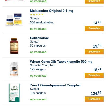
Bestellen
op voorraad
Melatonine Original 0,1 mg
Shiepz
62
500 smelttabletjes
14,
Bestellen
op voorraad
Scutellariae
Solgar
95
50 capsules
19,
Bestellen
op voorraad
Wheat Germ Oil/ Tarwekiemolie 500 mg
SoriaBel / Soriphar
71
125 softgels
18,
Bestellen
op voorraad
7-in-1 Groenlipmossel Complex
Synofit
95
120 softgels
124,
Bestellen
op voorraad