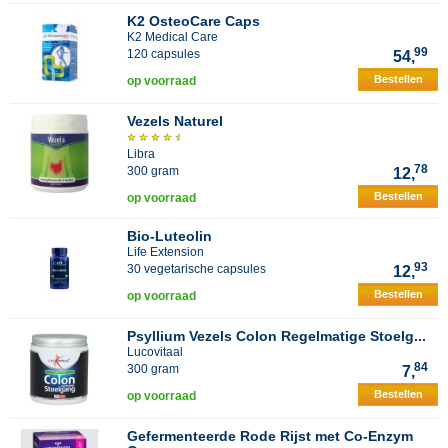
K2 OsteoCare Caps
K2 Medical Care
99
120 capsules
54,
Bestellen
op voorraad
Vezels Naturel
Libra
78
300 gram
12,
Bestellen
op voorraad
Bio-Luteolin
Life Extension
93
30 vegetarische capsules
12,
Bestellen
op voorraad
Psyllium Vezels Colon Regelmatige Stoelg...
Lucovitaal
84
300 gram
7,
Bestellen
op voorraad
Gefermenteerde Rode Rijst met Co-Enzym