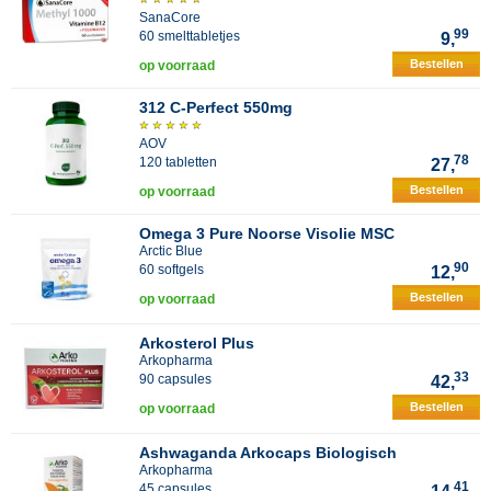
SanaCore
99
60 smelttabletjes
9,
Bestellen
op voorraad
312 C-Perfect 550mg
AOV
78
120 tabletten
27,
Bestellen
op voorraad
Omega 3 Pure Noorse Visolie MSC
Arctic Blue
90
60 softgels
12,
Bestellen
op voorraad
Arkosterol Plus
Arkopharma
33
90 capsules
42,
Bestellen
op voorraad
Ashwaganda Arkocaps Biologisch
Arkopharma
41
45 capsules