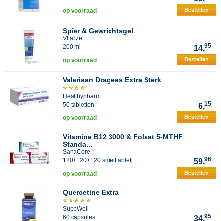
Bestellen
op voorraad
Spier & Gewrichtsgel
Vitalize
95
200 ml
14,
Bestellen
op voorraad
Valeriaan Dragees Extra Sterk
Healthypharm
15
50 tabletten
6,
Bestellen
op voorraad
Vitamine B12 3000 & Folaat 5-MTHF
Standa...
SanaCore
96
120+120+120 smelttabletj...
59,
Bestellen
op voorraad
Quercetine Extra
SuppWell
95
60 capsules
34,