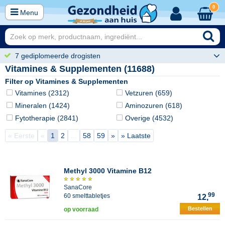
0
Menu
7 gediplomeerde drogisten
Vitamines & Supplementen (11688)
Filter op Vitamines & Supplementen
Vitamines (2312)
Vetzuren (659)
Mineralen (1424)
Aminozuren (618)
Fytotherapie (2841)
Overige (4532)
« Eerste
«
1
2
...
58
59
»
» Laatste
Methyl 3000 Vitamine B12
SanaCore
99
60 smelttabletjes
12,
Bestellen
op voorraad