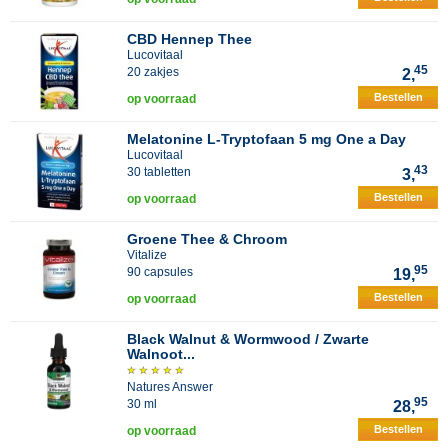
CBD Hennep Thee
Lucovitaal
45
20 zakjes
2,
Bestellen
op voorraad
Melatonine L-Tryptofaan 5 mg One a Day
Lucovitaal
43
30 tabletten
3,
Bestellen
op voorraad
Groene Thee & Chroom
Vitalize
95
90 capsules
19,
Bestellen
op voorraad
Black Walnut & Wormwood / Zwarte
Walnoot...
Natures Answer
95
30 ml
28,
Bestellen
op voorraad