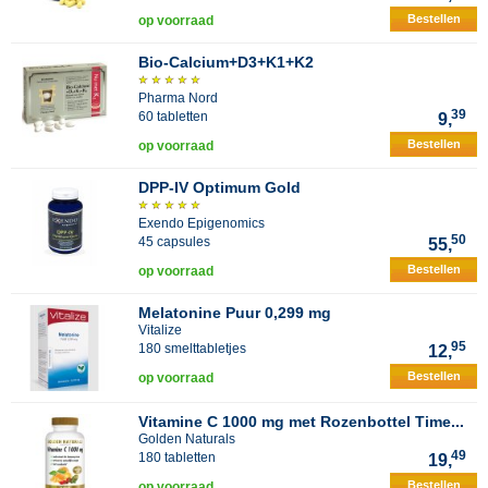
Bestellen
op voorraad
Bio-Calcium+D3+K1+K2
Pharma Nord
39
60 tabletten
9,
Bestellen
op voorraad
DPP-IV Optimum Gold
Exendo Epigenomics
50
45 capsules
55,
Bestellen
op voorraad
Melatonine Puur 0,299 mg
Vitalize
95
180 smelttabletjes
12,
Bestellen
op voorraad
Vitamine C 1000 mg met Rozenbottel Time...
Golden Naturals
49
180 tabletten
19,
Bestellen
op voorraad