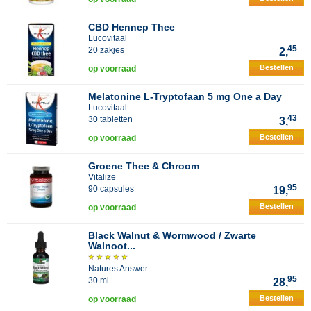
CBD Hennep Thee
Lucovitaal
45
20 zakjes
2,
Bestellen
op voorraad
Melatonine L-Tryptofaan 5 mg One a Day
Lucovitaal
43
30 tabletten
3,
Bestellen
op voorraad
Groene Thee & Chroom
Vitalize
95
90 capsules
19,
Bestellen
op voorraad
Black Walnut & Wormwood / Zwarte
Walnoot...
Natures Answer
95
30 ml
28,
Bestellen
op voorraad