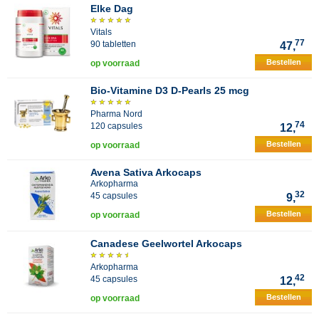
Elke Dag
Vitals
77
90 tabletten
47,
Bestellen
op voorraad
Bio-Vitamine D3 D-Pearls 25 mcg
Pharma Nord
74
120 capsules
12,
Bestellen
op voorraad
Avena Sativa Arkocaps
Arkopharma
32
45 capsules
9,
Bestellen
op voorraad
Canadese Geelwortel Arkocaps
Arkopharma
42
45 capsules
12,
Bestellen
op voorraad