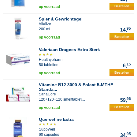
Bestellen
op voorraad
Spier & Gewrichtsgel
Vitalize
95
200 ml
14,
Bestellen
op voorraad
Valeriaan Dragees Extra Sterk
Healthypharm
15
50 tabletten
6,
Bestellen
op voorraad
Vitamine B12 3000 & Folaat 5-MTHF
Standa...
SanaCore
96
120+120+120 smelttabletj...
59,
Bestellen
op voorraad
Quercetine Extra
SuppWell
95
60 capsules
34,