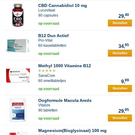
CBD Cannabidiol 10 mg
Lucovitaal
40
90 capsules
29,
Bestellen
op voorraad
B12 Duo Actief
Pro-Vital
95
60 kauwtabletten
34,
Bestellen
op voorraad
Methyl 1000 Vitamine B12
SanaCore
99
60 smelttabletjes
9,
Bestellen
op voorraad
Oogformule Macula Areds
Vitalize
95
90 tabletten
29,
Bestellen
op voorraad
Magnesium(Bisglycinaat) 100 mg