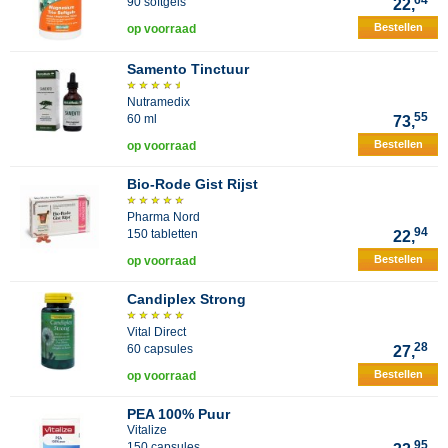
64
90 softgels
22,
Bestellen
op voorraad
Samento Tinctuur
Nutramedix
55
60 ml
73,
Bestellen
op voorraad
Bio-Rode Gist Rijst
Pharma Nord
94
150 tabletten
22,
Bestellen
op voorraad
Candiplex Strong
Vital Direct
28
60 capsules
27,
Bestellen
op voorraad
PEA 100% Puur
Vitalize
95
150 capsules