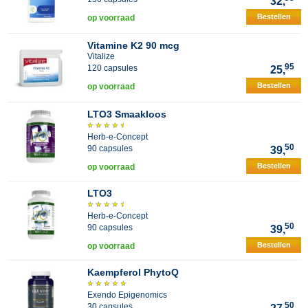
32,
Bestellen
op voorraad
Vitamine K2 90 mcg
Vitalize
95
120 capsules
25,
Bestellen
op voorraad
LTO3 Smaakloos
Herb-e-Concept
50
90 capsules
39,
Bestellen
op voorraad
LTO3
Herb-e-Concept
50
90 capsules
39,
Bestellen
op voorraad
Kaempferol PhytoQ
Exendo Epigenomics
50
30 capsules