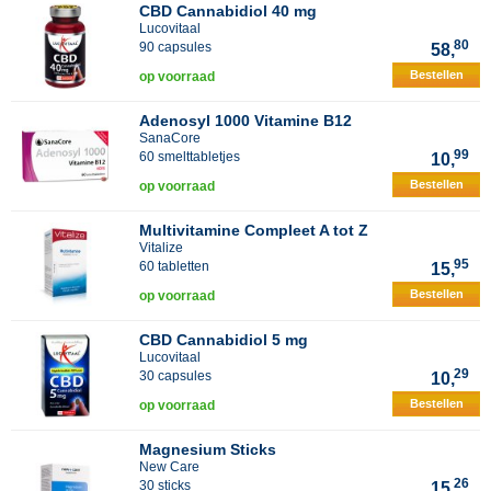
CBD Cannabidiol 40 mg
Lucovitaal
80
90 capsules
58,
Bestellen
op voorraad
Adenosyl 1000 Vitamine B12
SanaCore
99
60 smelttabletjes
10,
Bestellen
op voorraad
Multivitamine Compleet A tot Z
Vitalize
95
60 tabletten
15,
Bestellen
op voorraad
CBD Cannabidiol 5 mg
Lucovitaal
29
30 capsules
10,
Bestellen
op voorraad
Magnesium Sticks
New Care
26
30 sticks
15,