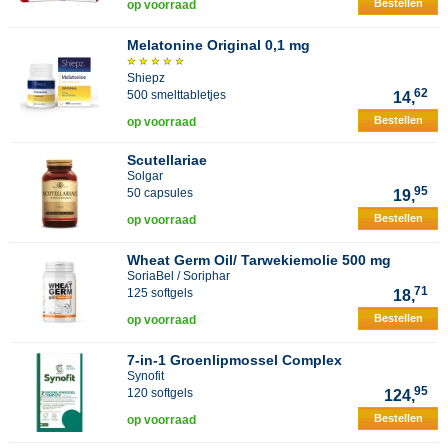
Bestellen
op voorraad
Melatonine Original 0,1 mg
Shiepz
62
500 smelttabletjes
14,
Bestellen
op voorraad
Scutellariae
Solgar
95
50 capsules
19,
Bestellen
op voorraad
Wheat Germ Oil/ Tarwekiemolie 500 mg
SoriaBel / Soriphar
71
125 softgels
18,
Bestellen
op voorraad
7-in-1 Groenlipmossel Complex
Synofit
95
120 softgels
124,
Bestellen
op voorraad