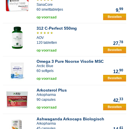
SanaCore
99
60 smelttabletjes
9,
Bestellen
op voorraad
312 C-Perfect 550mg
AOV
78
120 tabletten
27,
Bestellen
op voorraad
Omega 3 Pure Noorse Visolie MSC
Arctic Blue
90
60 softgels
12,
Bestellen
op voorraad
Arkosterol Plus
Arkopharma
33
90 capsules
42,
Bestellen
op voorraad
Ashwaganda Arkocaps Biologisch
Arkopharma
41
45 capsules