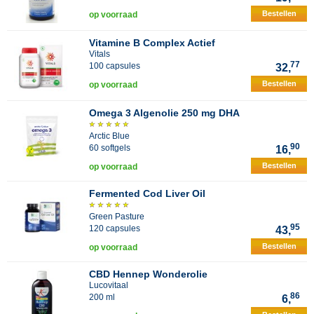
Bestellen
op voorraad
Vitamine B Complex Actief
Vitals
77
100 capsules
32,
Bestellen
op voorraad
Omega 3 Algenolie 250 mg DHA
Arctic Blue
90
60 softgels
16,
Bestellen
op voorraad
Fermented Cod Liver Oil
Green Pasture
95
120 capsules
43,
Bestellen
op voorraad
CBD Hennep Wonderolie
Lucovitaal
86
200 ml
6,