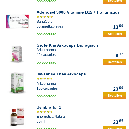
Bestellen
op voorraad
Adenosyl 3000 Vitamine B12 + Foliumzuur
SanaCore
99
60 smelttabletjes
13,
Bestellen
op voorraad
Grote Klis Arkocaps Biologisch
Arkopharma
32
45 capsules
9,
Bestellen
op voorraad
Javaanse Thee Arkocaps
Arkopharma
09
150 capsules
23,
Bestellen
op voorraad
Symbioflor 1
Energetica Natura
65
50 ml
23,
Bestellen