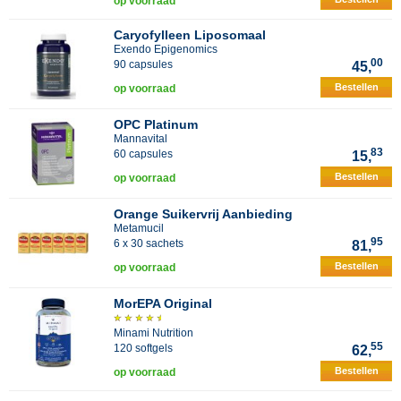
op voorraad
Caryofylleen Liposomaal
Exendo Epigenomics
00
90 capsules
45,
Bestellen
op voorraad
OPC Platinum
Mannavital
83
60 capsules
15,
Bestellen
op voorraad
Orange Suikervrij Aanbieding
Metamucil
95
6 x 30 sachets
81,
Bestellen
op voorraad
MorEPA Original
Minami Nutrition
55
120 softgels
62,
Bestellen
op voorraad