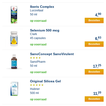
Iberis Complex
Lucovitaal
90
50 ml
4,
Bestellen
op voorraad
Selenium 500 mcg
Clark
93
45 capsules
6,
Bestellen
op voorraad
SanoConcept SanoVirulent
SanoPharm
25
50 ml
17,
Bestellen
op voorraad
Original Silicea Gel
Hubner
20
500 ml
11,
Bestellen
op voorraad