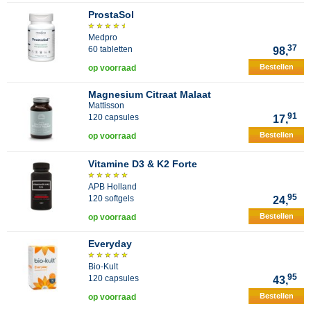
ProstaSol
Medpro
37
60 tabletten
98,
Bestellen
op voorraad
Magnesium Citraat Malaat
Mattisson
91
120 capsules
17,
Bestellen
op voorraad
Vitamine D3 & K2 Forte
APB Holland
95
120 softgels
24,
Bestellen
op voorraad
Everyday
Bio-Kult
95
120 capsules
43,
Bestellen
op voorraad