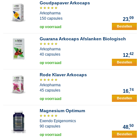
Goudpapaver Arkocaps
Arkopharma
09
150 capsules
23,
Bestellen
op voorraad
Guarana Arkocaps Afslanken Biologisch
Arkopharma
42
40 capsules
12,
Bestellen
op voorraad
Rode Klaver Arkocaps
Arkopharma
74
45 capsules
16,
Bestellen
op voorraad
Magnesium Optimum
Exendo Epigenomics
50
90 capsules
48,
Bestellen
op voorraad