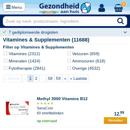
0
Menu
7 gediplomeerde drogisten
Vitamines & Supplementen (11688)
Filter op Vitamines & Supplementen
Vitamines (2312)
Vetzuren (659)
Mineralen (1424)
Aminozuren (618)
Fytotherapie (2841)
Overige (4532)
« Eerste
«
1
2
...
58
59
»
» Laatste
Methyl 3000 Vitamine B12
SanaCore
99
60 smelttabletjes
12,
Bestellen
op voorraad