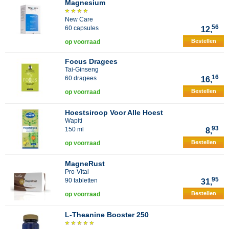
Magnesium
New Care
56
60 capsules
12,
Bestellen
op voorraad
Focus Dragees
Tai-Ginseng
16
60 dragees
16,
Bestellen
op voorraad
Hoestsiroop Voor Alle Hoest
Wapiti
93
150 ml
8,
Bestellen
op voorraad
MagneRust
Pro-Vital
95
90 tabletten
31,
Bestellen
op voorraad
L-Theanine Booster 250