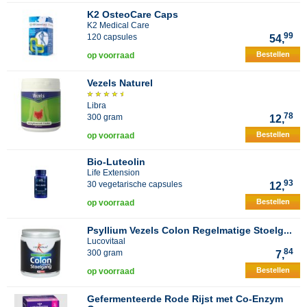
K2 OsteoCare Caps
K2 Medical Care
99
120 capsules
54,
Bestellen
op voorraad
Vezels Naturel
Libra
78
300 gram
12,
Bestellen
op voorraad
Bio-Luteolin
Life Extension
93
30 vegetarische capsules
12,
Bestellen
op voorraad
Psyllium Vezels Colon Regelmatige Stoelg...
Lucovitaal
84
300 gram
7,
Bestellen
op voorraad
Gefermenteerde Rode Rijst met Co-Enzym