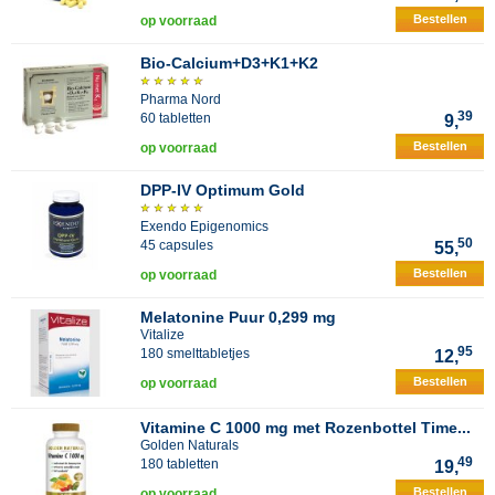
Bestellen
op voorraad
Bio-Calcium+D3+K1+K2
Pharma Nord
39
60 tabletten
9,
Bestellen
op voorraad
DPP-IV Optimum Gold
Exendo Epigenomics
50
45 capsules
55,
Bestellen
op voorraad
Melatonine Puur 0,299 mg
Vitalize
95
180 smelttabletjes
12,
Bestellen
op voorraad
Vitamine C 1000 mg met Rozenbottel Time...
Golden Naturals
49
180 tabletten
19,
Bestellen
op voorraad