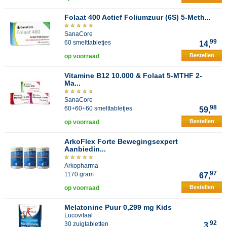
Folaat 400 Actief Foliumzuur (6S) 5-Meth...
SanaCore
99
60 smelttabletjes
14,
Bestellen
op voorraad
Vitamine B12 10.000 & Folaat 5-MTHF 2-
Ma...
SanaCore
98
60+60+60 smelttabletjes
59,
Bestellen
op voorraad
ArkoFlex Forte Bewegingsexpert
Aanbiedin...
Arkopharma
97
1170 gram
67,
Bestellen
op voorraad
Melatonine Puur 0,299 mg Kids
Lucovitaal
92
30 zuigtabletten
3,