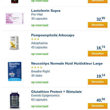
Bestellen
op voorraad
Lactoferrin Supra
Pro-Vital
95
30 capsules
32,
Bestellen
op voorraad
Pompoenpitolie Arkocaps
Arkopharma
74
45 capsules
16,
Bestellen
op voorraad
Neusstrips Normale Huid Huidskleur Large
Breathe Right
14
30 stuks
19,
Bestellen
op voorraad
Glutathion Protect + Stimulate
Exendo Epigenomics
50
60 capsules
40,
Bestellen
op voorraad