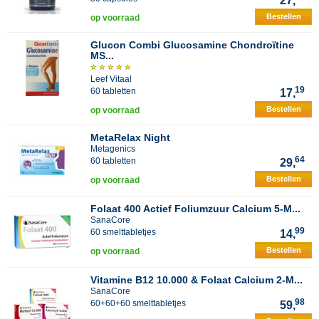
27,
Bestellen
op voorraad
Glucon Combi Glucosamine Chondroïtine
MS...
Leef Vitaal
19
60 tabletten
17,
Bestellen
op voorraad
MetaRelax Night
Metagenics
64
60 tabletten
29,
Bestellen
op voorraad
Folaat 400 Actief Foliumzuur Calcium 5-M...
SanaCore
99
60 smelttabletjes
14,
Bestellen
op voorraad
Vitamine B12 10.000 & Folaat Calcium 2-M...
SanaCore
98
60+60+60 smelttabletjes
59,