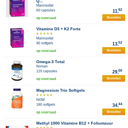
Q...
Mannavital
92
60 capsules
11,
Bestellen
op voorraad
Vitamine D3 + K2 Forte
Mannavital
52
90 softgels
13,
Bestellen
op voorraad
Omega-3 Total
Norsan
00
120 capsules
29,
Bestellen
op voorraad
Magnesium Trio Softgels
NOW
44
180 softgels
34,
Bestellen
op voorraad
Methyl 1000 Vitamine B12 + Foliumzuur