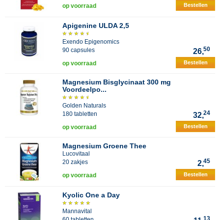
Bestellen
op voorraad
Apigenine ULDA 2,5
Exendo Epigenomics
50
90 capsules
26,
Bestellen
op voorraad
Magnesium Bisglycinaat 300 mg
Voordeelpo...
Golden Naturals
24
180 tabletten
32,
Bestellen
op voorraad
Magnesium Groene Thee
Lucovitaal
45
20 zakjes
2,
Bestellen
op voorraad
Kyolic One a Day
Mannavital
13
60 tabletten