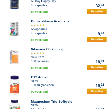
All Day Happy Day
83
60 capsules
32,
Bestellen
op voorraad
Duivelsklauw Arkocaps
Arkopharma
32
45 capsules
9,
Bestellen
op voorraad
Vitamine D3 75 mcg
New Care
86
100 capsules
18,
Bestellen
op voorraad
B12 Actief
NOW
92
100 zuigtabletten
19,
Bestellen
op voorraad
Magnesium Trio Softgels
NOW