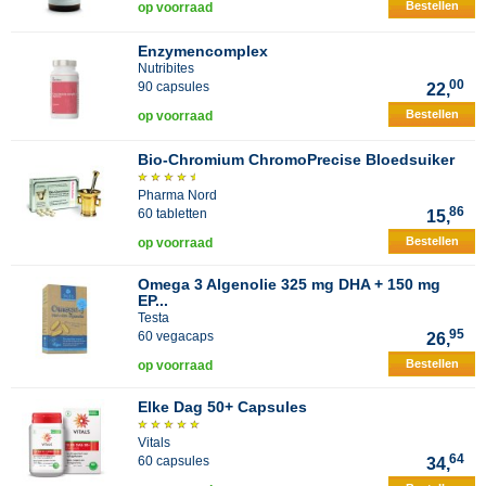
Bestellen
op voorraad
Enzymencomplex
Nutribites
00
90 capsules
22,
Bestellen
op voorraad
Bio-Chromium ChromoPrecise Bloedsuiker
Pharma Nord
86
60 tabletten
15,
Bestellen
op voorraad
Omega 3 Algenolie 325 mg DHA + 150 mg
EP...
Testa
95
60 vegacaps
26,
Bestellen
op voorraad
Elke Dag 50+ Capsules
Vitals
64
60 capsules
34,