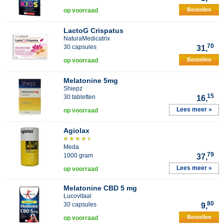
Bestellen
op voorraad
LactoG Crispatus
NaturaMedicatrix
70
30 capsules
31,
Bestellen
op voorraad
Melatonine 5mg
Shiepz
15
30 tabletten
16,
Lees meer »
op voorraad
Agiolax
Meda
79
1000 gram
37,
Lees meer »
op voorraad
Melatonine CBD 5 mg
Lucovitaal
80
30 capsules
9,
Bestellen
op voorraad