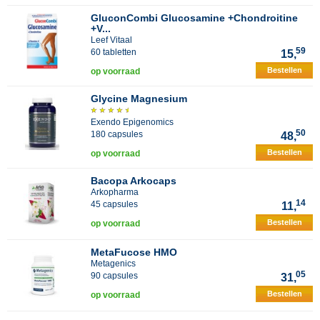
GluconCombi Glucosamine +Chondroitine
+V...
Leef Vitaal
59
60 tabletten
15,
Bestellen
op voorraad
Glycine Magnesium
Exendo Epigenomics
50
180 capsules
48,
Bestellen
op voorraad
Bacopa Arkocaps
Arkopharma
14
45 capsules
11,
Bestellen
op voorraad
MetaFucose HMO
Metagenics
05
90 capsules
31,
Bestellen
op voorraad