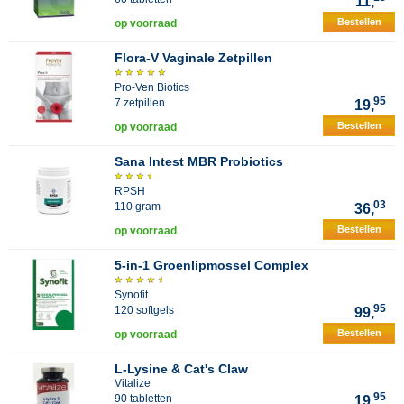
11,
Bestellen
op voorraad
Flora-V Vaginale Zetpillen
Pro-Ven Biotics
95
7 zetpillen
19,
Bestellen
op voorraad
Sana Intest MBR Probiotics
RPSH
03
110 gram
36,
Bestellen
op voorraad
5-in-1 Groenlipmossel Complex
Synofit
95
120 softgels
99,
Bestellen
op voorraad
L-Lysine & Cat's Claw
Vitalize
95
90 tabletten
19,