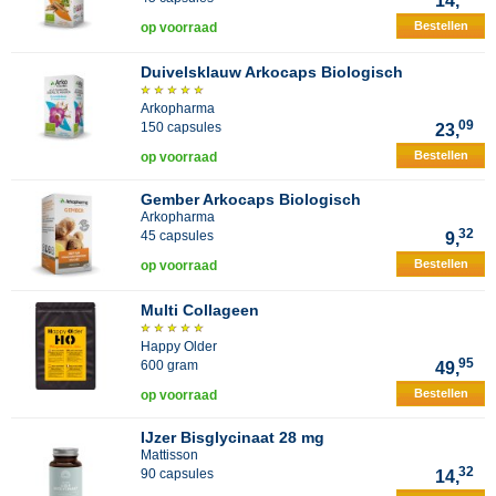
14,
Bestellen
op voorraad
Duivelsklauw Arkocaps Biologisch
Arkopharma
09
150 capsules
23,
Bestellen
op voorraad
Gember Arkocaps Biologisch
Arkopharma
32
45 capsules
9,
Bestellen
op voorraad
Multi Collageen
Happy Older
95
600 gram
49,
Bestellen
op voorraad
IJzer Bisglycinaat 28 mg
Mattisson
32
90 capsules
14,