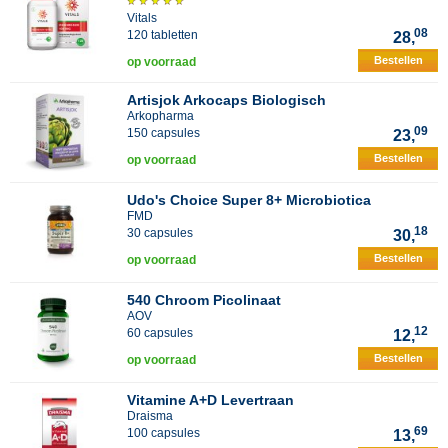
Vitals
08
120 tabletten
28,
Bestellen
op voorraad
Artisjok Arkocaps Biologisch
Arkopharma
09
150 capsules
23,
Bestellen
op voorraad
Udo's Choice Super 8+ Microbiotica
FMD
18
30 capsules
30,
Bestellen
op voorraad
540 Chroom Picolinaat
AOV
12
60 capsules
12,
Bestellen
op voorraad
Vitamine A+D Levertraan
Draisma
69
100 capsules
13,