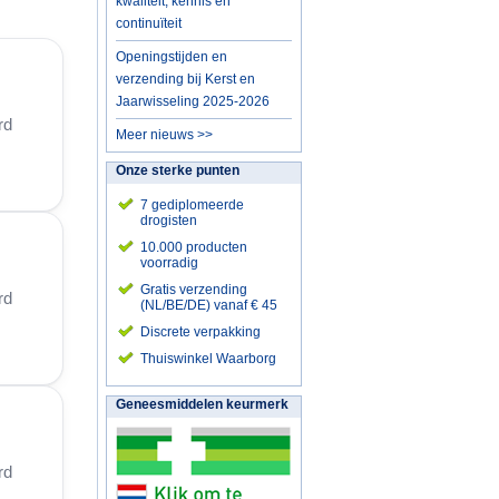
kwaliteit, kennis en
continuïteit
Openingstijden en
verzending bij Kerst en
Jaarwisseling 2025-2026
rd
Meer nieuws >>
Onze sterke punten
7 gediplomeerde
drogisten
10.000 producten
voorradig
Gratis verzending
rd
(NL/BE/DE) vanaf € 45
Discrete verpakking
Thuiswinkel Waarborg
Geneesmiddelen keurmerk
rd