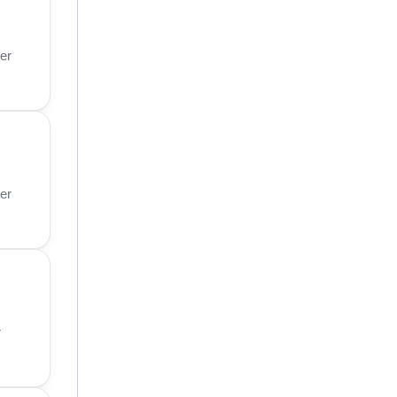
er
er
r