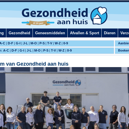
ng
Gezondheid
Geneesmiddelen
Afvallen & Sport
Dieren
Verz
A-C
|
D-F
|
G-I
|
J-L
|
M-O
|
P-S
|
T-V
|
W-Z
|
0-9
Aanbie
m:
A-C
|
D-F
|
G-I
|
J-L
|
M-O
|
P-S
|
T-V
|
W-Z
|
0-9
Boeke
am van Gezondheid aan huis