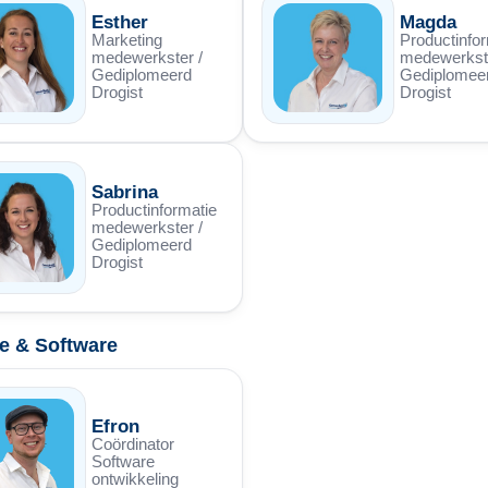
Esther
Magda
Marketing
Productinfor
medewerkster /
medewerkste
Gediplomeerd
Gediplomee
Drogist
Drogist
Sabrina
Productinformatie
medewerkster /
Gediplomeerd
Drogist
e & Software
Efron
Coördinator
Software
ontwikkeling