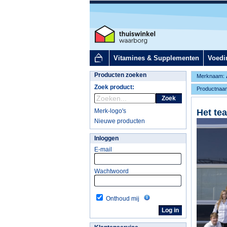
Vitamines & Supplementen
Voedi
Producten zoeken
Merknaam:
Zoek product:
Productnaa
Zoek
Merk-logo's
Het te
Nieuwe producten
Inloggen
E-mail
Wachtwoord
Onthoud mij