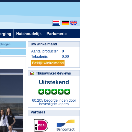
orging
Huishoudelijk
Parfumerie
Uw winkelmand
dingen
Aantal producten
0
n
Totaalprijs
0,00
Bekijk winkelmand
Thuiswinkel Reviews
Uitstekend
60.205 beoordelingen door
bevestigde kopers
Partners