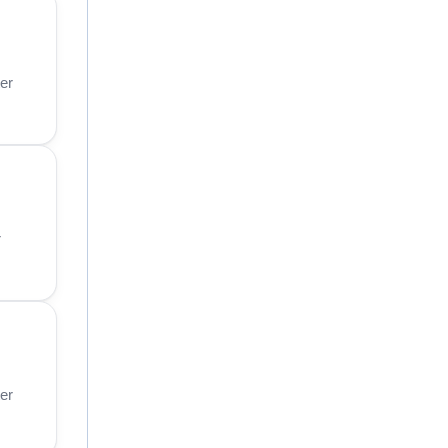
er
r
er