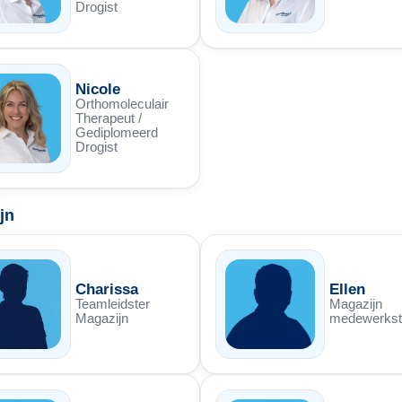
Drogist
Nicole
Orthomoleculair
Therapeut /
Gediplomeerd
Drogist
jn
Charissa
Ellen
Teamleidster
Magazijn
Magazijn
medewerkst