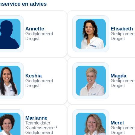
nservice en advies
Annette
Elisabeth
Gediplomeerd
Gediplomee
Drogist
Drogist
Keshia
Magda
Gediplomeerd
Gediplomee
Drogist
Drogist
Marianne
Merel
Teamleidster
Klantenservice /
Gediplomee
Gediplomeerd
Drogist