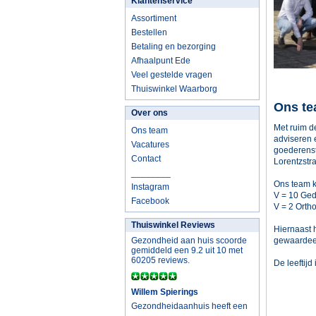
Klantenservice
Assortiment
Bestellen
Betaling en bezorging
Afhaalpunt Ede
Veel gestelde vragen
Thuiswinkel Waarborg
Ons t
Over ons
Met ruim d
Ons team
adviseren 
Vacatures
goederenst
Contact
Lorentzstra
________
Ons team k
Instagram
V = 10 Ged
Facebook
V = 2 Orth
Thuiswinkel Reviews
Hiernaast 
gewaardeer
Gezondheid aan huis scoorde
gemiddeld een 9.2 uit 10 met
60205 reviews.
De leeftij
Willem Spierings
Gezondheidaanhuis heeft een