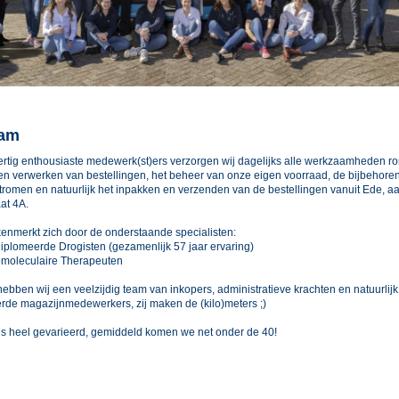
eam
ertig enthousiaste medewerk(st)ers verzorgen wij dagelijks alle werkzaamheden r
en verwerken van bestellingen, het beheer van onze eigen voorraad, de bijbehore
romen en natuurlijk het inpakken en verzenden van de bestellingen vanuit Ede, a
at 4A.
enmerkt zich door de onderstaande specialisten:
iplomeerde Drogisten (gezamenlijk 57 jaar ervaring)
omoleculaire Therapeuten
hebben wij een veelzijdig team van inkopers, administratieve krachten en natuurlij
de magazijnmedewerkers, zij maken de (kilo)meters ;)
d is heel gevarieerd, gemiddeld komen we net onder de 40!