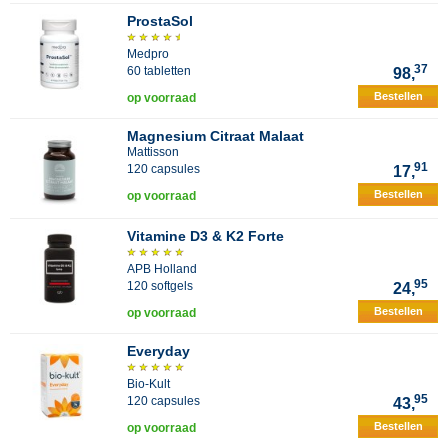
ProstaSol
Medpro
37
60 tabletten
98,
Bestellen
op voorraad
Magnesium Citraat Malaat
Mattisson
91
120 capsules
17,
Bestellen
op voorraad
Vitamine D3 & K2 Forte
APB Holland
95
120 softgels
24,
Bestellen
op voorraad
Everyday
Bio-Kult
95
120 capsules
43,
Bestellen
op voorraad