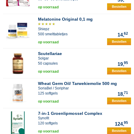
Bestellen
op voorraad
Melatonine Original 0,1 mg
Shiepz
62
500 smelttabletjes
14,
Bestellen
op voorraad
Scutellariae
Solgar
95
50 capsules
19,
Bestellen
op voorraad
Wheat Germ Oil/ Tarwekiemolie 500 mg
SoriaBel / Soriphar
71
125 softgels
18,
Bestellen
op voorraad
7-in-1 Groenlipmossel Complex
Synofit
95
120 softgels
124,
Bestellen
op voorraad