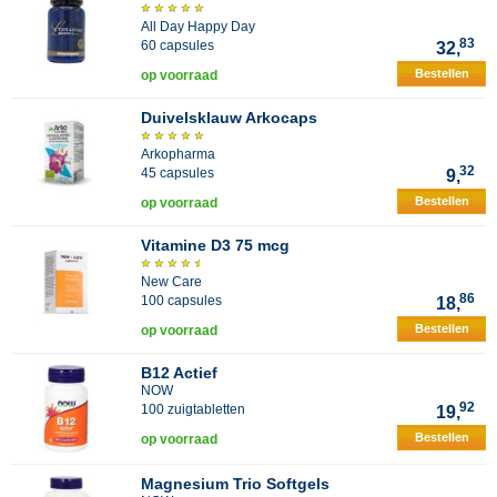
All Day Happy Day
83
60 capsules
32,
Bestellen
op voorraad
Duivelsklauw Arkocaps
Arkopharma
32
45 capsules
9,
Bestellen
op voorraad
Vitamine D3 75 mcg
New Care
86
100 capsules
18,
Bestellen
op voorraad
B12 Actief
NOW
92
100 zuigtabletten
19,
Bestellen
op voorraad
Magnesium Trio Softgels