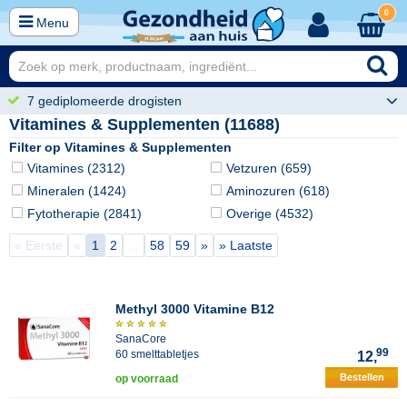
0
Menu
7 gediplomeerde drogisten
Vitamines & Supplementen (11688)
Filter op Vitamines & Supplementen
Vitamines (2312)
Vetzuren (659)
Mineralen (1424)
Aminozuren (618)
Fytotherapie (2841)
Overige (4532)
« Eerste
«
1
2
...
58
59
»
» Laatste
Methyl 3000 Vitamine B12
SanaCore
99
60 smelttabletjes
12,
Bestellen
op voorraad