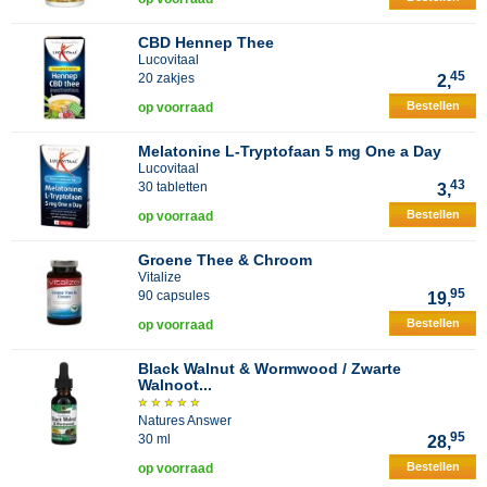
CBD Hennep Thee
Lucovitaal
45
20 zakjes
2,
Bestellen
op voorraad
Melatonine L-Tryptofaan 5 mg One a Day
Lucovitaal
43
30 tabletten
3,
Bestellen
op voorraad
Groene Thee & Chroom
Vitalize
95
90 capsules
19,
Bestellen
op voorraad
Black Walnut & Wormwood / Zwarte
Walnoot...
Natures Answer
95
30 ml
28,
Bestellen
op voorraad