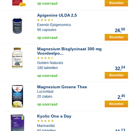
Bestellen
op voorraad
Apigenine ULDA 2,5
Exendo Epigenomics
50
90 capsules
26,
Bestellen
op voorraad
Magnesium Bisglycinaat 300 mg
Voordeelpo...
Golden Naturals
24
180 tabletten
32,
Bestellen
op voorraad
Magnesium Groene Thee
Lucovitaal
45
20 zakjes
2,
Bestellen
op voorraad
Kyolic One a Day
Mannavital
13
60 tabletten