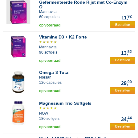
Gefermenteerde Rode Rijst met Co-Enzym
Q...
Mannavital
92
60 capsules
11,
Bestellen
op voorraad
Vitamine D3 + K2 Forte
Mannavital
52
90 softgels
13,
Bestellen
op voorraad
Omega-3 Total
Norsan
00
120 capsules
29,
Bestellen
op voorraad
Magnesium Trio Softgels
NOW
44
180 softgels
34,
Bestellen
op voorraad