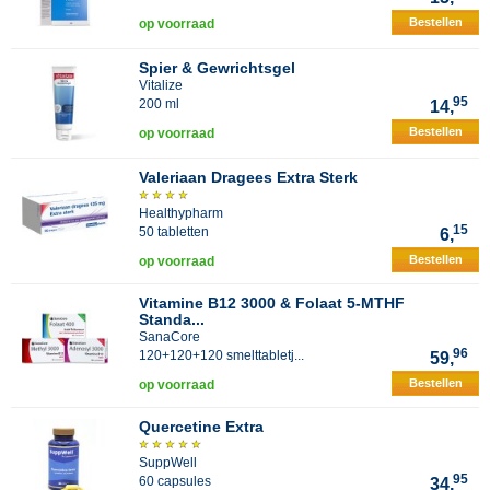
Bestellen
op voorraad
Spier & Gewrichtsgel
Vitalize
95
200 ml
14,
Bestellen
op voorraad
Valeriaan Dragees Extra Sterk
Healthypharm
15
50 tabletten
6,
Bestellen
op voorraad
Vitamine B12 3000 & Folaat 5-MTHF
Standa...
SanaCore
96
120+120+120 smelttabletj...
59,
Bestellen
op voorraad
Quercetine Extra
SuppWell
95
60 capsules
34,