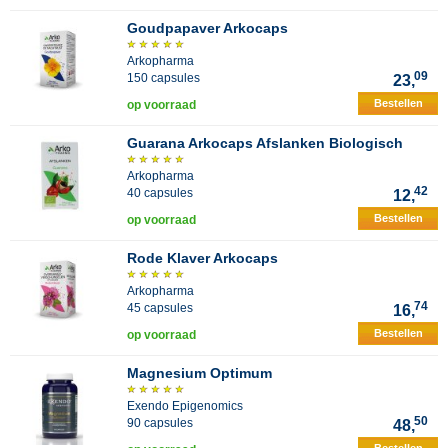
Goudpapaver Arkocaps
Arkopharma
09
150 capsules
23,
Bestellen
op voorraad
Guarana Arkocaps Afslanken Biologisch
Arkopharma
42
40 capsules
12,
Bestellen
op voorraad
Rode Klaver Arkocaps
Arkopharma
74
45 capsules
16,
Bestellen
op voorraad
Magnesium Optimum
Exendo Epigenomics
50
90 capsules
48,