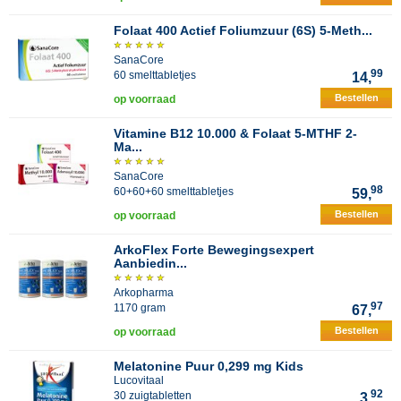
Folaat 400 Actief Foliumzuur (6S) 5-Meth...
SanaCore
99
60 smelttabletjes
14,
Bestellen
op voorraad
Vitamine B12 10.000 & Folaat 5-MTHF 2-
Ma...
SanaCore
98
60+60+60 smelttabletjes
59,
Bestellen
op voorraad
ArkoFlex Forte Bewegingsexpert
Aanbiedin...
Arkopharma
97
1170 gram
67,
Bestellen
op voorraad
Melatonine Puur 0,299 mg Kids
Lucovitaal
92
30 zuigtabletten
3,