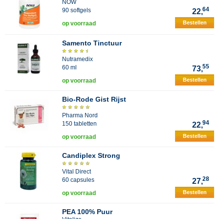
NOW
64
90 softgels
22,
Bestellen
op voorraad
Samento Tinctuur
Nutramedix
55
60 ml
73,
Bestellen
op voorraad
Bio-Rode Gist Rijst
Pharma Nord
94
150 tabletten
22,
Bestellen
op voorraad
Candiplex Strong
Vital Direct
28
60 capsules
27,
Bestellen
op voorraad
PEA 100% Puur