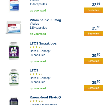
Vitalize
95
150 capsules
32,
Bestellen
op voorraad
Vitamine K2 90 mcg
Vitalize
95
120 capsules
25,
Bestellen
op voorraad
LTO3 Smaakloos
Herb-e-Concept
50
90 capsules
39,
Bestellen
op voorraad
LTO3
Herb-e-Concept
50
90 capsules
39,
Bestellen
op voorraad
Kaempferol PhytoQ