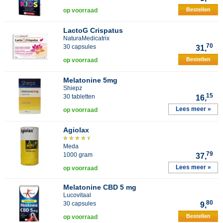
Bestellen
op voorraad
LactoG Crispatus
NaturaMedicatrix
70
30 capsules
31,
Bestellen
op voorraad
Melatonine 5mg
Shiepz
15
30 tabletten
16,
Lees meer »
op voorraad
Agiolax
Meda
79
1000 gram
37,
Lees meer »
op voorraad
Melatonine CBD 5 mg
Lucovitaal
80
30 capsules
9,
Bestellen
op voorraad