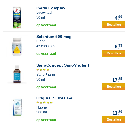
Iberis Complex
Lucovitaal
90
50 ml
4,
Bestellen
op voorraad
Selenium 500 mcg
Clark
93
45 capsules
6,
Bestellen
op voorraad
SanoConcept SanoVirulent
SanoPharm
25
50 ml
17,
Bestellen
op voorraad
Original Silicea Gel
Hubner
20
500 ml
11,
Bestellen
op voorraad