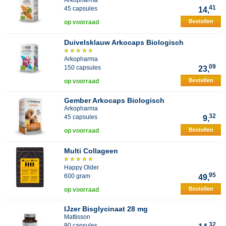
Arkopharma
41
45 capsules
14,
Bestellen
op voorraad
Duivelsklauw Arkocaps Biologisch
Arkopharma
09
150 capsules
23,
Bestellen
op voorraad
Gember Arkocaps Biologisch
Arkopharma
32
45 capsules
9,
Bestellen
op voorraad
Multi Collageen
Happy Older
95
600 gram
49,
Bestellen
op voorraad
IJzer Bisglycinaat 28 mg
Mattisson
32
90 capsules