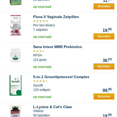
11,
Bestellen
op voorraad
Flora-V Vaginale Zetpillen
Pro-Ven Biotics
95
7 zetpillen
19,
Bestellen
op voorraad
Sana Intest MBR Probiotics
RPSH
03
110 gram
36,
Bestellen
op voorraad
5-in-1 Groenlipmossel Complex
Synofit
95
120 softgels
99,
Bestellen
op voorraad
L-Lysine & Cat's Claw
Vitalize
95
90 tabletten
19,