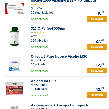
Methyl 1000 Vitamine B12 + Foliumzuur
SanaCore
99
60 smelttabletjes
9,
Bestellen
op voorraad
312 C-Perfect 550mg
AOV
78
120 tabletten
27,
Bestellen
op voorraad
Omega 3 Pure Noorse Visolie MSC
Arctic Blue
90
60 softgels
12,
Bestellen
op voorraad
Arkosterol Plus
Arkopharma
33
90 capsules
42,
Bestellen
op voorraad
Ashwaganda Arkocaps Biologisch