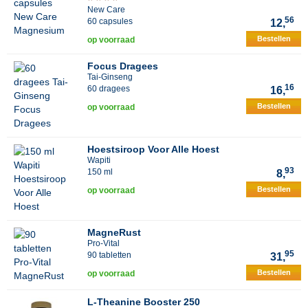
New Care
56
60 capsules
12,
Bestellen
op voorraad
Focus Dragees
Tai-Ginseng
16
60 dragees
16,
Bestellen
op voorraad
Hoestsiroop Voor Alle Hoest
Wapiti
93
150 ml
8,
Bestellen
op voorraad
MagneRust
Pro-Vital
95
90 tabletten
31,
Bestellen
op voorraad
L-Theanine Booster 250