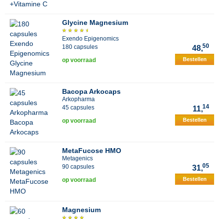
Glycine Magnesium
Exendo Epigenomics
50
180 capsules
48,
Bestellen
op voorraad
Bacopa Arkocaps
Arkopharma
14
45 capsules
11,
Bestellen
op voorraad
MetaFucose HMO
Metagenics
05
90 capsules
31,
Bestellen
op voorraad
Magnesium