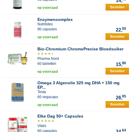
14,
Bestellen
op voorraad
Enzymencomplex
Nutribites
00
90 capsules
22,
Bestellen
op voorraad
Bio-Chromium ChromoPrecise Bloedsuiker
Pharma Nord
86
60 tabletten
15,
Bestellen
op voorraad
Omega 3 Algenolie 325 mg DHA + 150 mg
EP...
Testa
95
60 vegacaps
26,
Bestellen
op voorraad
Elke Dag 50+ Capsules
Vitals
64
60 capsules
34,