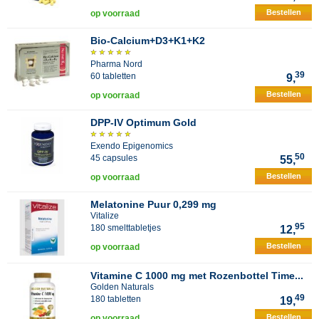
Bestellen
op voorraad
Bio-Calcium+D3+K1+K2
Pharma Nord
39
60 tabletten
9,
Bestellen
op voorraad
DPP-IV Optimum Gold
Exendo Epigenomics
50
45 capsules
55,
Bestellen
op voorraad
Melatonine Puur 0,299 mg
Vitalize
95
180 smelttabletjes
12,
Bestellen
op voorraad
Vitamine C 1000 mg met Rozenbottel Time...
Golden Naturals
49
180 tabletten
19,
Bestellen
op voorraad