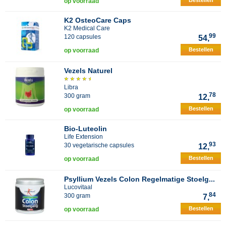
Bestellen
op voorraad
K2 OsteoCare Caps
K2 Medical Care
99
120 capsules
54,
Bestellen
op voorraad
Vezels Naturel
Libra
78
300 gram
12,
Bestellen
op voorraad
Bio-Luteolin
Life Extension
93
30 vegetarische capsules
12,
Bestellen
op voorraad
Psyllium Vezels Colon Regelmatige Stoelg...
Lucovitaal
84
300 gram
7,
Bestellen
op voorraad