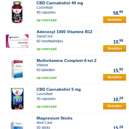
CBD Cannabidiol 40 mg
Lucovitaal
80
90 capsules
58,
Bestellen
op voorraad
Adenosyl 1000 Vitamine B12
SanaCore
99
60 smelttabletjes
10,
Bestellen
op voorraad
Multivitamine Compleet A tot Z
Vitalize
95
60 tabletten
15,
Bestellen
op voorraad
CBD Cannabidiol 5 mg
Lucovitaal
29
30 capsules
10,
Bestellen
op voorraad
Magnesium Sticks
New Care
26
30 sticks
15,