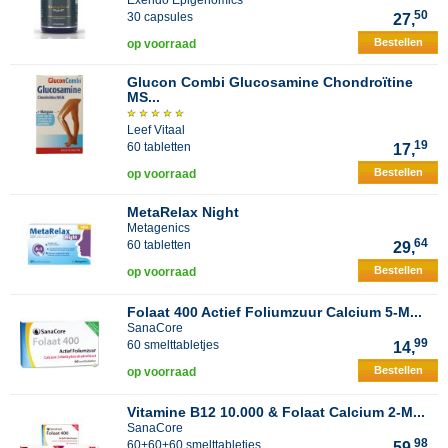
Exendo Epigenomics
50
30 capsules
27,
Bestellen
op voorraad
Glucon Combi Glucosamine Chondroïtine
MS...
Leef Vitaal
19
60 tabletten
17,
Bestellen
op voorraad
MetaRelax Night
Metagenics
64
60 tabletten
29,
Bestellen
op voorraad
Folaat 400 Actief Foliumzuur Calcium 5-M...
SanaCore
99
60 smelttabletjes
14,
Bestellen
op voorraad
Vitamine B12 10.000 & Folaat Calcium 2-M...
SanaCore
98
60+60+60 smelttabletjes
59,