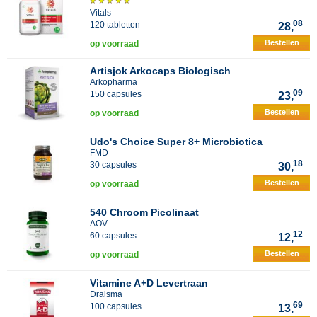
Vitals
08
120 tabletten
28,
Bestellen
op voorraad
Artisjok Arkocaps Biologisch
Arkopharma
09
150 capsules
23,
Bestellen
op voorraad
Udo's Choice Super 8+ Microbiotica
FMD
18
30 capsules
30,
Bestellen
op voorraad
540 Chroom Picolinaat
AOV
12
60 capsules
12,
Bestellen
op voorraad
Vitamine A+D Levertraan
Draisma
69
100 capsules
13,