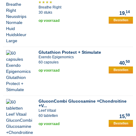
Breathe Right
14
30 stuks
19,
Bestellen
op voorraad
Glutathion Protect + Stimulate
Exendo Epigenomics
50
60 capsules
40,
Bestellen
op voorraad
GluconCombi Glucosamine +Chondroitine
+V...
Leef Vitaal
59
60 tabletten
15,
Bestellen
op voorraad