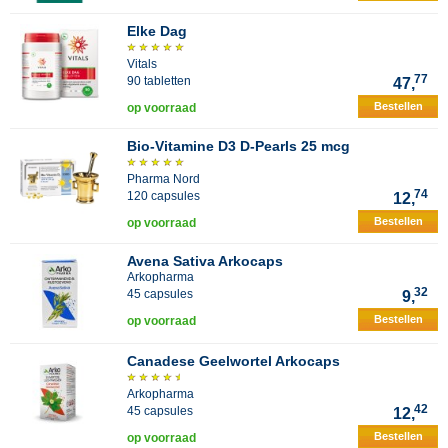
Elke Dag
Vitals
77
90 tabletten
47,
Bestellen
op voorraad
Bio-Vitamine D3 D-Pearls 25 mcg
Pharma Nord
74
120 capsules
12,
Bestellen
op voorraad
Avena Sativa Arkocaps
Arkopharma
32
45 capsules
9,
Bestellen
op voorraad
Canadese Geelwortel Arkocaps
Arkopharma
42
45 capsules
12,
Bestellen
op voorraad