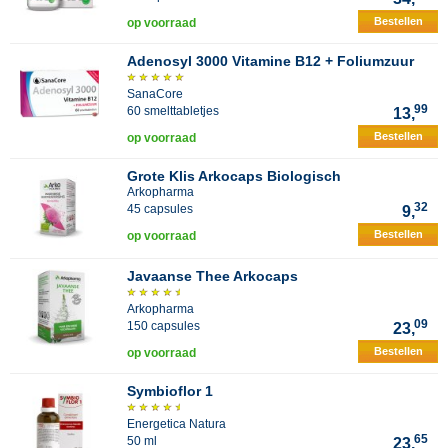
Bestellen
op voorraad
Adenosyl 3000 Vitamine B12 + Foliumzuur
SanaCore
99
60 smelttabletjes
13,
Bestellen
op voorraad
Grote Klis Arkocaps Biologisch
Arkopharma
32
45 capsules
9,
Bestellen
op voorraad
Javaanse Thee Arkocaps
Arkopharma
09
150 capsules
23,
Bestellen
op voorraad
Symbioflor 1
Energetica Natura
65
50 ml
23,