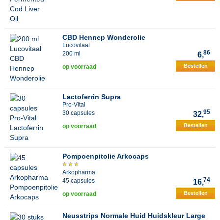
CBD Hennep Wonderolie
Lucovitaal
86
200 ml
6,
Bestellen
op voorraad
Lactoferrin Supra
Pro-Vital
95
30 capsules
32,
Bestellen
op voorraad
Pompoenpitolie Arkocaps
Arkopharma
74
45 capsules
16,
Bestellen
op voorraad
Neusstrips Normale Huid Huidskleur Large