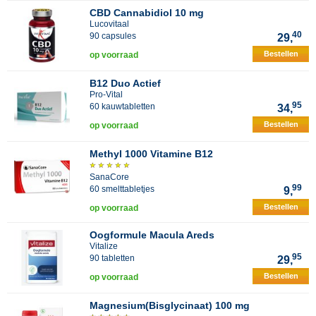
CBD Cannabidiol 10 mg
Lucovitaal
40
90 capsules
29,
Bestellen
op voorraad
B12 Duo Actief
Pro-Vital
95
60 kauwtabletten
34,
Bestellen
op voorraad
Methyl 1000 Vitamine B12
SanaCore
99
60 smelttabletjes
9,
Bestellen
op voorraad
Oogformule Macula Areds
Vitalize
95
90 tabletten
29,
Bestellen
op voorraad
Magnesium(Bisglycinaat) 100 mg