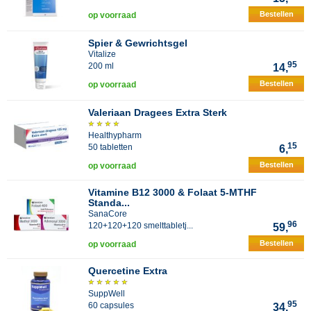
Bestellen
op voorraad
Spier & Gewrichtsgel
Vitalize
95
200 ml
14,
Bestellen
op voorraad
Valeriaan Dragees Extra Sterk
Healthypharm
15
50 tabletten
6,
Bestellen
op voorraad
Vitamine B12 3000 & Folaat 5-MTHF
Standa...
SanaCore
96
120+120+120 smelttabletj...
59,
Bestellen
op voorraad
Quercetine Extra
SuppWell
95
60 capsules
34,