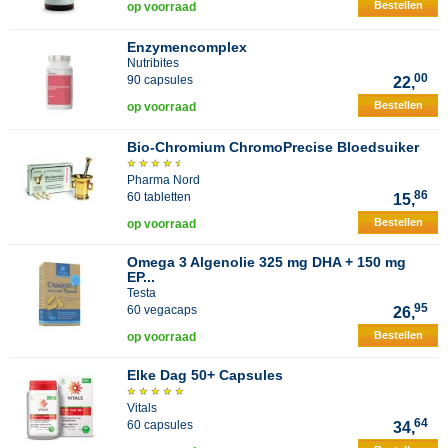
Bestellen
op voorraad
Enzymencomplex
Nutribites
00
90 capsules
22,
Bestellen
op voorraad
Bio-Chromium ChromoPrecise Bloedsuiker
Pharma Nord
86
60 tabletten
15,
Bestellen
op voorraad
Omega 3 Algenolie 325 mg DHA + 150 mg
EP...
Testa
95
60 vegacaps
26,
Bestellen
op voorraad
Elke Dag 50+ Capsules
Vitals
64
60 capsules
34,