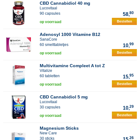
CBD Cannabidiol 40 mg
Lucovitaal
80
90 capsules
58,
Bestellen
op voorraad
Adenosyl 1000 Vitamine B12
SanaCore
99
60 smelttabletjes
10,
Bestellen
op voorraad
Multivitamine Compleet A tot Z
Vitalize
95
60 tabletten
15,
Bestellen
op voorraad
CBD Cannabidiol 5 mg
Lucovitaal
29
30 capsules
10,
Bestellen
op voorraad
Magnesium Sticks
New Care
26
30 sticks
15,