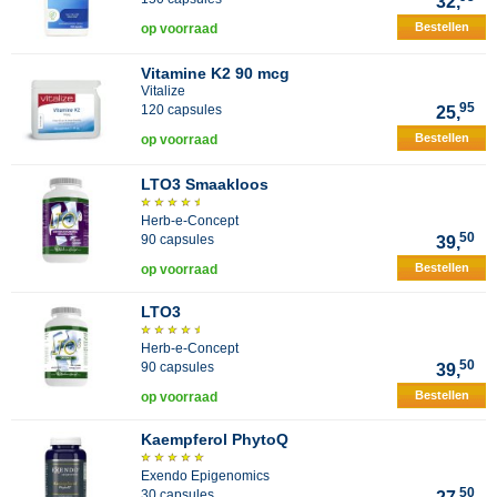
32,
Bestellen
op voorraad
Vitamine K2 90 mcg
Vitalize
95
120 capsules
25,
Bestellen
op voorraad
LTO3 Smaakloos
Herb-e-Concept
50
90 capsules
39,
Bestellen
op voorraad
LTO3
Herb-e-Concept
50
90 capsules
39,
Bestellen
op voorraad
Kaempferol PhytoQ
Exendo Epigenomics
50
30 capsules