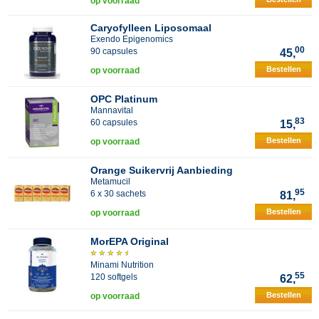
op voorraad
Caryofylleen Liposomaal
Exendo Epigenomics
00
90 capsules
45,
Bestellen
op voorraad
OPC Platinum
Mannavital
83
60 capsules
15,
Bestellen
op voorraad
Orange Suikervrij Aanbieding
Metamucil
95
6 x 30 sachets
81,
Bestellen
op voorraad
MorEPA Original
Minami Nutrition
55
120 softgels
62,
Bestellen
op voorraad