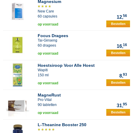
Magnesium
New Care
56
60 capsules
12,
Bestellen
op voorraad
Focus Dragees
Tai-Ginseng
16
60 dragees
16,
Bestellen
op voorraad
Hoestsiroop Voor Alle Hoest
Wapiti
93
150 ml
8,
Bestellen
op voorraad
MagneRust
Pro-Vital
95
90 tabletten
31,
Bestellen
op voorraad
L-Theanine Booster 250