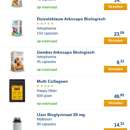
14,
Bestellen
op voorraad
Duivelsklauw Arkocaps Biologisch
Arkopharma
09
150 capsules
23,
Bestellen
op voorraad
Gember Arkocaps Biologisch
Arkopharma
32
45 capsules
9,
Bestellen
op voorraad
Multi Collageen
Happy Older
95
600 gram
49,
Bestellen
op voorraad
IJzer Bisglycinaat 28 mg
Mattisson
32
90 capsules
14,