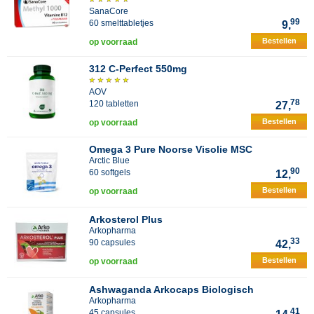
SanaCore
99
60 smelttabletjes
9,
Bestellen
op voorraad
312 C-Perfect 550mg
AOV
78
120 tabletten
27,
Bestellen
op voorraad
Omega 3 Pure Noorse Visolie MSC
Arctic Blue
90
60 softgels
12,
Bestellen
op voorraad
Arkosterol Plus
Arkopharma
33
90 capsules
42,
Bestellen
op voorraad
Ashwaganda Arkocaps Biologisch
Arkopharma
41
45 capsules