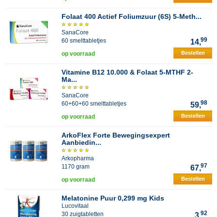
Folaat 400 Actief Foliumzuur (6S) 5-Meth...
SanaCore
99
60 smelttabletjes
14,
Bestellen
op voorraad
Vitamine B12 10.000 & Folaat 5-MTHF 2-
Ma...
SanaCore
98
60+60+60 smelttabletjes
59,
Bestellen
op voorraad
ArkoFlex Forte Bewegingsexpert
Aanbiedin...
Arkopharma
97
1170 gram
67,
Bestellen
op voorraad
Melatonine Puur 0,299 mg Kids
Lucovitaal
92
30 zuigtabletten
3,