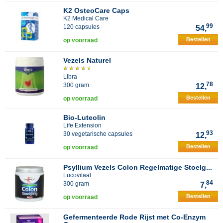
K2 OsteoCare Caps
K2 Medical Care
99
120 capsules
54,
Bestellen
op voorraad
Vezels Naturel
Libra
78
300 gram
12,
Bestellen
op voorraad
Bio-Luteolin
Life Extension
93
30 vegetarische capsules
12,
Bestellen
op voorraad
Psyllium Vezels Colon Regelmatige Stoelg...
Lucovitaal
84
300 gram
7,
Bestellen
op voorraad
Gefermenteerde Rode Rijst met Co-Enzym