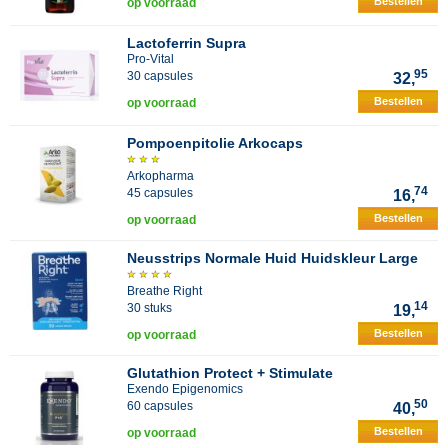
Bestellen
op voorraad
Lactoferrin Supra
Pro-Vital
95
30 capsules
32,
Bestellen
op voorraad
Pompoenpitolie Arkocaps
Arkopharma
74
45 capsules
16,
Bestellen
op voorraad
Neusstrips Normale Huid Huidskleur Large
Breathe Right
14
30 stuks
19,
Bestellen
op voorraad
Glutathion Protect + Stimulate
Exendo Epigenomics
50
60 capsules
40,
Bestellen
op voorraad