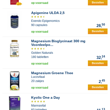
Bestellen
op voorraad
Apigenine ULDA 2,5
Exendo Epigenomics
50
90 capsules
26,
Bestellen
op voorraad
Magnesium Bisglycinaat 300 mg
Voordeelpo...
Golden Naturals
24
180 tabletten
32,
Bestellen
op voorraad
Magnesium Groene Thee
Lucovitaal
45
20 zakjes
2,
Bestellen
op voorraad
Kyolic One a Day
Mannavital
13
60 tabletten