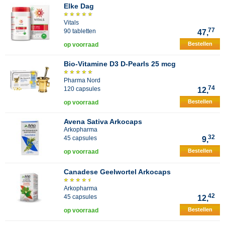
Elke Dag
Vitals
77
90 tabletten
47,
Bestellen
op voorraad
Bio-Vitamine D3 D-Pearls 25 mcg
Pharma Nord
74
120 capsules
12,
Bestellen
op voorraad
Avena Sativa Arkocaps
Arkopharma
32
45 capsules
9,
Bestellen
op voorraad
Canadese Geelwortel Arkocaps
Arkopharma
42
45 capsules
12,
Bestellen
op voorraad