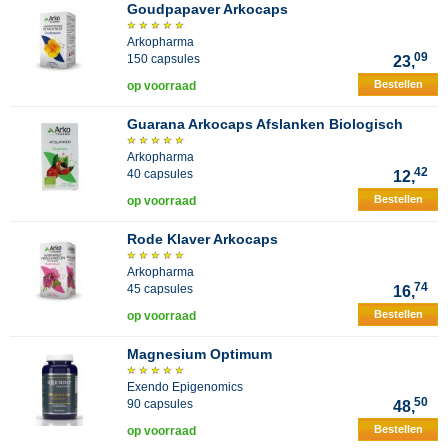
Goudpapaver Arkocaps
Arkopharma
09
150 capsules
23,
Bestellen
op voorraad
Guarana Arkocaps Afslanken Biologisch
Arkopharma
42
40 capsules
12,
Bestellen
op voorraad
Rode Klaver Arkocaps
Arkopharma
74
45 capsules
16,
Bestellen
op voorraad
Magnesium Optimum
Exendo Epigenomics
50
90 capsules
48,
Bestellen
op voorraad