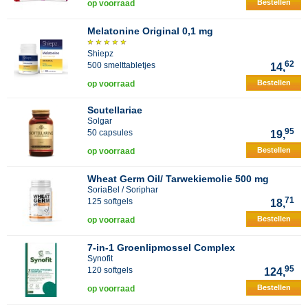
Bestellen
op voorraad
Melatonine Original 0,1 mg
Shiepz
62
500 smelttabletjes
14,
Bestellen
op voorraad
Scutellariae
Solgar
95
50 capsules
19,
Bestellen
op voorraad
Wheat Germ Oil/ Tarwekiemolie 500 mg
SoriaBel / Soriphar
71
125 softgels
18,
Bestellen
op voorraad
7-in-1 Groenlipmossel Complex
Synofit
95
120 softgels
124,
Bestellen
op voorraad