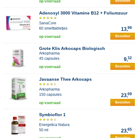
Bestellen
op voorraad
Adenosyl 3000 Vitamine B12 + Foliumzuur
SanaCore
99
60 smelttabletjes
13,
Bestellen
op voorraad
Grote Klis Arkocaps Biologisch
Arkopharma
32
45 capsules
9,
Bestellen
op voorraad
Javaanse Thee Arkocaps
Arkopharma
09
150 capsules
23,
Bestellen
op voorraad
Symbioflor 1
Energetica Natura
65
50 ml
23,
Bestellen