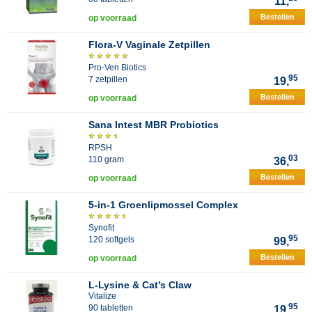
11,
Bestellen
op voorraad
Flora-V Vaginale Zetpillen
Pro-Ven Biotics
95
7 zetpillen
19,
Bestellen
op voorraad
Sana Intest MBR Probiotics
RPSH
03
110 gram
36,
Bestellen
op voorraad
5-in-1 Groenlipmossel Complex
Synofit
95
120 softgels
99,
Bestellen
op voorraad
L-Lysine & Cat's Claw
Vitalize
95
90 tabletten
19,