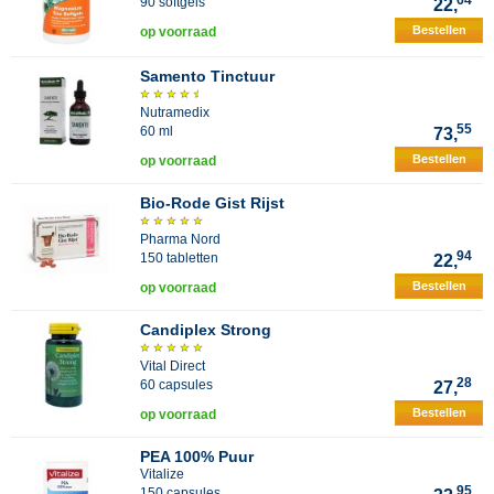
64
90 softgels
22,
Bestellen
op voorraad
Samento Tinctuur
Nutramedix
55
60 ml
73,
Bestellen
op voorraad
Bio-Rode Gist Rijst
Pharma Nord
94
150 tabletten
22,
Bestellen
op voorraad
Candiplex Strong
Vital Direct
28
60 capsules
27,
Bestellen
op voorraad
PEA 100% Puur
Vitalize
95
150 capsules