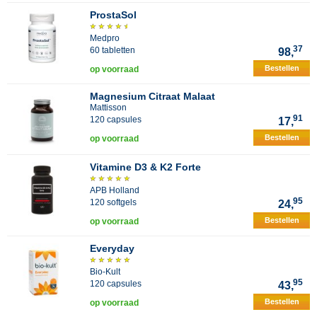
ProstaSol
Medpro
37
60 tabletten
98,
Bestellen
op voorraad
Magnesium Citraat Malaat
Mattisson
91
120 capsules
17,
Bestellen
op voorraad
Vitamine D3 & K2 Forte
APB Holland
95
120 softgels
24,
Bestellen
op voorraad
Everyday
Bio-Kult
95
120 capsules
43,
Bestellen
op voorraad