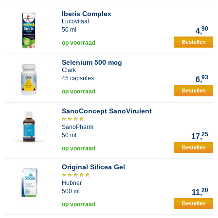
Iberis Complex
Lucovitaal
90
50 ml
4,
Bestellen
op voorraad
Selenium 500 mcg
Clark
93
45 capsules
6,
Bestellen
op voorraad
SanoConcept SanoVirulent
SanoPharm
25
50 ml
17,
Bestellen
op voorraad
Original Silicea Gel
Hubner
20
500 ml
11,
Bestellen
op voorraad