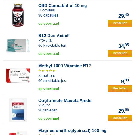
CBD Cannabidiol 10 mg
Lucovitaal
40
90 capsules
29,
Bestellen
op voorraad
B12 Duo Actief
Pro-Vital
95
60 kauwtabletten
34,
Bestellen
op voorraad
Methyl 1000 Vitamine B12
SanaCore
99
60 smelttabletjes
9,
Bestellen
op voorraad
Oogformule Macula Areds
Vitalize
95
90 tabletten
29,
Bestellen
op voorraad
Magnesium(Bisglycinaat) 100 mg