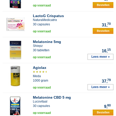
Bestellen
op voorraad
LactoG Crispatus
NaturaMedicatrix
70
30 capsules
31,
Bestellen
op voorraad
Melatonine 5mg
Shiepz
15
30 tabletten
16,
Lees meer »
op voorraad
Agiolax
Meda
79
1000 gram
37,
Lees meer »
op voorraad
Melatonine CBD 5 mg
Lucovitaal
80
30 capsules
9,
Bestellen
op voorraad