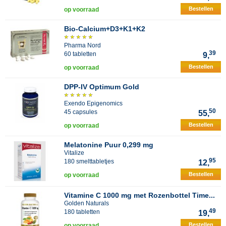
Bestellen
op voorraad
Bio-Calcium+D3+K1+K2
Pharma Nord
39
60 tabletten
9,
Bestellen
op voorraad
DPP-IV Optimum Gold
Exendo Epigenomics
50
45 capsules
55,
Bestellen
op voorraad
Melatonine Puur 0,299 mg
Vitalize
95
180 smelttabletjes
12,
Bestellen
op voorraad
Vitamine C 1000 mg met Rozenbottel Time...
Golden Naturals
49
180 tabletten
19,
Bestellen
op voorraad