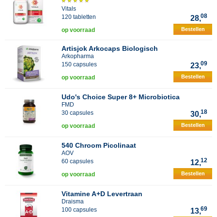
Vitals
08
120 tabletten
28,
Bestellen
op voorraad
Artisjok Arkocaps Biologisch
Arkopharma
09
150 capsules
23,
Bestellen
op voorraad
Udo's Choice Super 8+ Microbiotica
FMD
18
30 capsules
30,
Bestellen
op voorraad
540 Chroom Picolinaat
AOV
12
60 capsules
12,
Bestellen
op voorraad
Vitamine A+D Levertraan
Draisma
69
100 capsules
13,