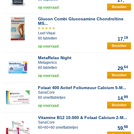
27,
Bestellen
op voorraad
Glucon Combi Glucosamine Chondroïtine
MS...
Leef Vitaal
19
60 tabletten
17,
Bestellen
op voorraad
MetaRelax Night
Metagenics
64
60 tabletten
29,
Bestellen
op voorraad
Folaat 400 Actief Foliumzuur Calcium 5-M...
SanaCore
99
60 smelttabletjes
14,
Bestellen
op voorraad
Vitamine B12 10.000 & Folaat Calcium 2-M...
SanaCore
98
60+60+60 smelttabletjes
59,