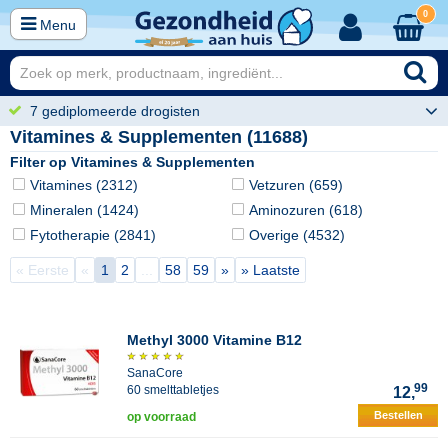
0
Menu
7 gediplomeerde drogisten
Vitamines & Supplementen (11688)
Filter op Vitamines & Supplementen
Vitamines (2312)
Vetzuren (659)
Mineralen (1424)
Aminozuren (618)
Fytotherapie (2841)
Overige (4532)
« Eerste
«
1
2
...
58
59
»
» Laatste
Methyl 3000 Vitamine B12
SanaCore
99
60 smelttabletjes
12,
Bestellen
op voorraad