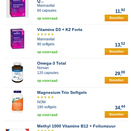
Q...
Mannavital
92
60 capsules
11,
Bestellen
op voorraad
Vitamine D3 + K2 Forte
Mannavital
52
90 softgels
13,
Bestellen
op voorraad
Omega-3 Total
Norsan
00
120 capsules
29,
Bestellen
op voorraad
Magnesium Trio Softgels
NOW
44
180 softgels
34,
Bestellen
op voorraad
Methyl 1000 Vitamine B12 + Foliumzuur