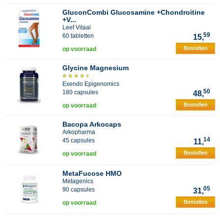
GluconCombi Glucosamine +Chondroitine
+V...
Leef Vitaal
59
60 tabletten
15,
Bestellen
op voorraad
Glycine Magnesium
Exendo Epigenomics
50
180 capsules
48,
Bestellen
op voorraad
Bacopa Arkocaps
Arkopharma
14
45 capsules
11,
Bestellen
op voorraad
MetaFucose HMO
Metagenics
05
90 capsules
31,
Bestellen
op voorraad