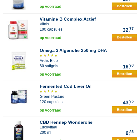
Bestellen
op voorraad
Vitamine B Complex Actief
Vitals
77
100 capsules
32,
Bestellen
op voorraad
Omega 3 Algenolie 250 mg DHA
Arctic Blue
90
60 softgels
16,
Bestellen
op voorraad
Fermented Cod Liver Oil
Green Pasture
95
120 capsules
43,
Bestellen
op voorraad
CBD Hennep Wonderolie
Lucovitaal
86
200 ml
6,