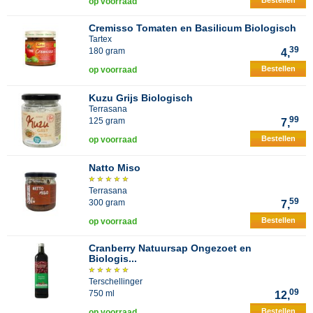
Bestellen
op voorraad
Cremisso Tomaten en Basilicum Biologisch
Tartex
39
180 gram
4,
Bestellen
op voorraad
Kuzu Grijs Biologisch
Terrasana
99
125 gram
7,
Bestellen
op voorraad
Natto Miso
Terrasana
59
300 gram
7,
Bestellen
op voorraad
Cranberry Natuursap Ongezoet en
Biologis...
Terschellinger
09
750 ml
12,
Bestellen
op voorraad