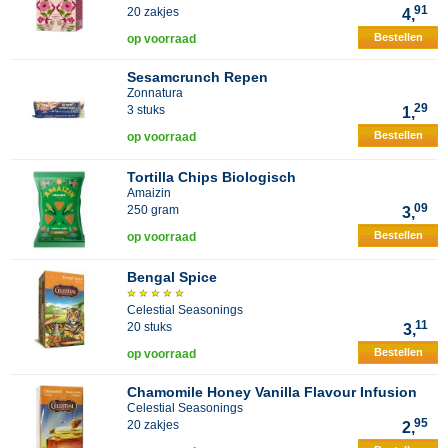
91
20 zakjes
4,
Bestellen
op voorraad
Sesamcrunch Repen
Zonnatura
29
3 stuks
1,
Bestellen
op voorraad
Tortilla Chips Biologisch
Amaizin
09
250 gram
3,
Bestellen
op voorraad
Bengal Spice
Celestial Seasonings
11
20 stuks
3,
Bestellen
op voorraad
Chamomile Honey Vanilla Flavour Infusion
Celestial Seasonings
95
20 zakjes
2,