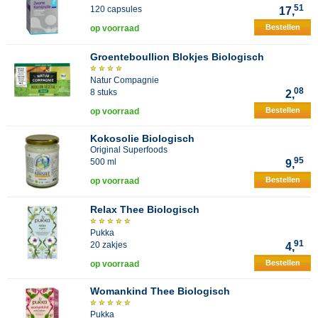
51
120 capsules
17,
Bestellen
op voorraad
Groenteboullion Blokjes Biologisch
Natur Compagnie
08
8 stuks
2,
Bestellen
op voorraad
Kokosolie Biologisch
Original Superfoods
95
500 ml
9,
Bestellen
op voorraad
Relax Thee Biologisch
Pukka
91
20 zakjes
4,
Bestellen
op voorraad
Womankind Thee Biologisch
Pukka