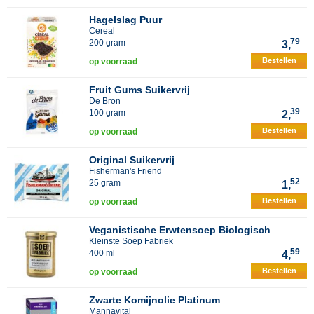
Hagelslag Puur
Cereal
79
200 gram
3,
Bestellen
op voorraad
Fruit Gums Suikervrij
De Bron
39
100 gram
2,
Bestellen
op voorraad
Original Suikervrij
Fisherman's Friend
52
25 gram
1,
Bestellen
op voorraad
Veganistische Erwtensoep Biologisch
Kleinste Soep Fabriek
59
400 ml
4,
Bestellen
op voorraad
Zwarte Komijnolie Platinum
Mannavital