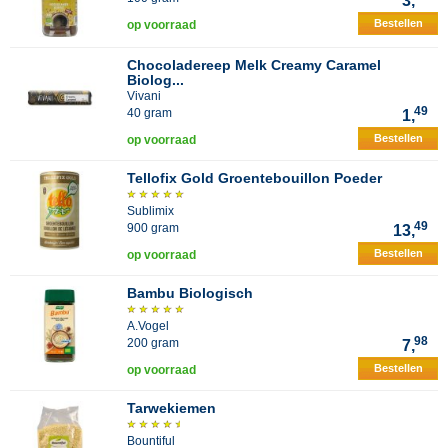
3,
Bestellen
op voorraad
Chocoladereep Melk Creamy Caramel
Biolog...
Vivani
49
40 gram
1,
Bestellen
op voorraad
Tellofix Gold Groentebouillon Poeder
Sublimix
49
900 gram
13,
Bestellen
op voorraad
Bambu Biologisch
A.Vogel
98
200 gram
7,
Bestellen
op voorraad
Tarwekiemen
Bountiful