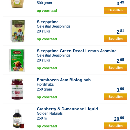
49
500 gram
3,
Bestellen
op voorraad
Sleepytime
Celestial Seasonings
81
20 stuks
2,
Bestellen
op voorraad
Sleepytime Green Decaf Lemon Jasmine
Celestial Seasonings
95
20 stuks
2,
Bestellen
op voorraad
Frambozen Jam Biologisch
Fiordifrutta
99
250 gram
3,
Bestellen
op voorraad
Cranberry & D-mannose Liquid
Golden Naturals
99
250 ml
20,
Bestellen
op voorraad