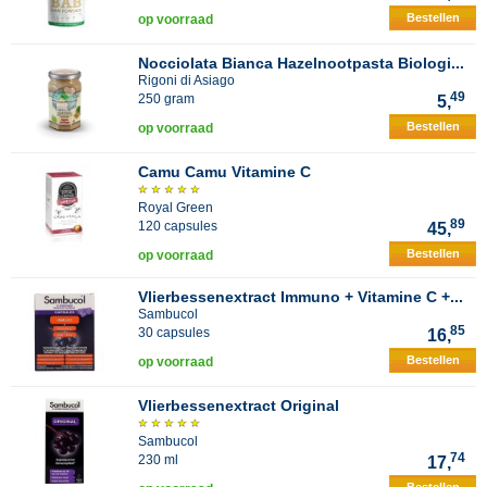
Bestellen
op voorraad
Nocciolata Bianca Hazelnootpasta Biologi...
Rigoni di Asiago
49
250 gram
5,
Bestellen
op voorraad
Camu Camu Vitamine C
Royal Green
89
120 capsules
45,
Bestellen
op voorraad
Vlierbessenextract Immuno + Vitamine C +...
Sambucol
85
30 capsules
16,
Bestellen
op voorraad
Vlierbessenextract Original
Sambucol
74
230 ml
17,