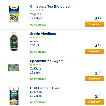
Christmas Tea Biologisch
Yogi Tea
50
17 zakjes
3,
Bestellen
op voorraad
Stevia Vloeibaar
Avanz
49
100 ml
14,
Bestellen
op voorraad
Spearmint Kauwgom
XyliGum
39
12 stuks
1,
Bestellen
op voorraad
CBD Hennep Thee
Lucovitaal
45
20 zakjes
2,
Bestellen
op voorraad