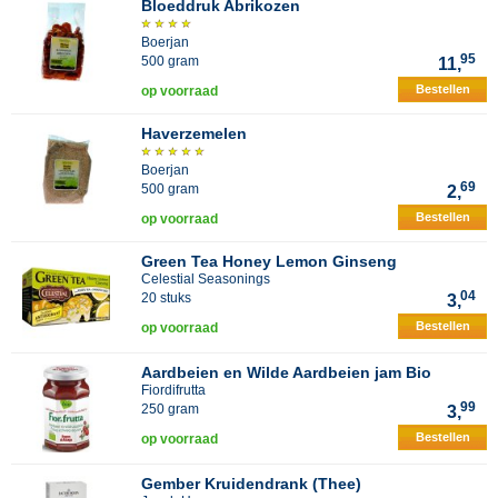
Bloeddruk Abrikozen
Boerjan
95
500 gram
11,
Bestellen
op voorraad
Haverzemelen
Boerjan
69
500 gram
2,
Bestellen
op voorraad
Green Tea Honey Lemon Ginseng
Celestial Seasonings
04
20 stuks
3,
Bestellen
op voorraad
Aardbeien en Wilde Aardbeien jam Bio
Fiordifrutta
99
250 gram
3,
Bestellen
op voorraad
Gember Kruidendrank (Thee)