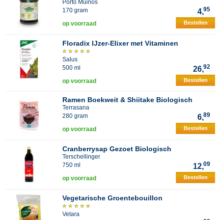
Porto Muinos
95
170 gram
4,
Bestellen
op voorraad
Floradix IJzer-Elixer met Vitaminen
Salus
92
500 ml
26,
Bestellen
op voorraad
Ramen Boekweit & Shiitake Biologisch
Terrasana
89
280 gram
6,
Bestellen
op voorraad
Cranberrysap Gezoet Biologisch
Terschellinger
09
750 ml
12,
Bestellen
op voorraad
Vegetarische Groentebouillon
Vetara