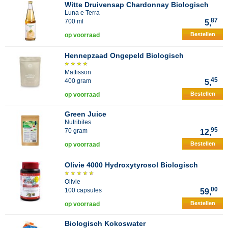
Witte Druivensap Chardonnay Biologisch
Luna e Terra
87
700 ml
5,
Bestellen
op voorraad
Hennepzaad Ongepeld Biologisch
Mattisson
45
400 gram
5,
Bestellen
op voorraad
Green Juice
Nutribites
95
70 gram
12,
Bestellen
op voorraad
Olivie 4000 Hydroxytyrosol Biologisch
Olivie
00
100 capsules
59,
Bestellen
op voorraad
Biologisch Kokoswater