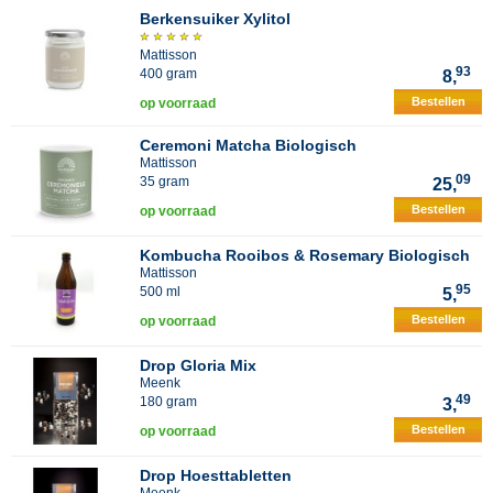
Berkensuiker Xylitol
Mattisson
93
400 gram
8,
Bestellen
op voorraad
Ceremoni Matcha Biologisch
Mattisson
09
35 gram
25,
Bestellen
op voorraad
Kombucha Rooibos & Rosemary Biologisch
Mattisson
95
500 ml
5,
Bestellen
op voorraad
Drop Gloria Mix
Meenk
49
180 gram
3,
Bestellen
op voorraad
Drop Hoesttabletten