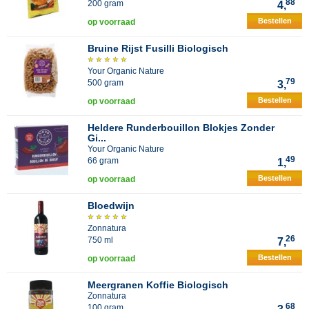
88
200 gram
4,
Bestellen
op voorraad
Bruine Rijst Fusilli Biologisch
Your Organic Nature
79
500 gram
3,
Bestellen
op voorraad
Heldere Runderbouillon Blokjes Zonder
Gi...
Your Organic Nature
49
66 gram
1,
Bestellen
op voorraad
Bloedwijn
Zonnatura
26
750 ml
7,
Bestellen
op voorraad
Meergranen Koffie Biologisch
Zonnatura
68
100 gram