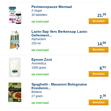
Perimenopauze Mentaal
A.Vogel
29
30 tabletten
21,
Bestellen
op voorraad
Lacto-Sap Vers Berkensap Lacto-
Geferment...
AlphaGem
00
250 ml
14,
Bestellen
op voorraad
Epsom Zout
Aromedica
01
1000 gram
8,
Bestellen
op voorraad
Spaghetti - Macaroni Bolognaise
Kruidenm...
Beltane
36
27 gram
2,
Bestellen
op voorraad