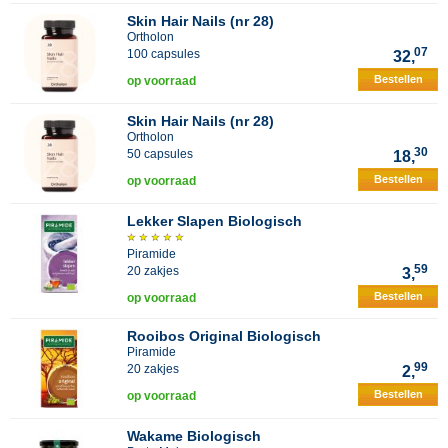
Skin Hair Nails (nr 28)
Ortholon
07
100 capsules
32,
Bestellen
op voorraad
Skin Hair Nails (nr 28)
Ortholon
30
50 capsules
18,
Bestellen
op voorraad
Lekker Slapen Biologisch
Piramide
59
20 zakjes
3,
Bestellen
op voorraad
Rooibos Original Biologisch
Piramide
99
20 zakjes
2,
Bestellen
op voorraad
Wakame Biologisch