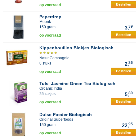
Bestellen
op voorraad
Peperdrop
Meenk
39
150 gram
3,
Bestellen
op voorraad
Kippenbouillon Blokjes Biologisch
Natur Compagnie
26
8 stuks
2,
Bestellen
op voorraad
Tulsi Jasmine Green Tea Biologisch
Organic India
80
25 zakjes
5,
Bestellen
op voorraad
Dulse Poeder Biologisch
Original Superfoods
95
150 gram
22,
Bestellen
op voorraad