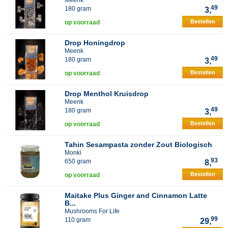
Meenk
49
180 gram
3,
Bestellen
op voorraad
Drop Honingdrop
Meenk
49
180 gram
3,
Bestellen
op voorraad
Drop Menthol Kruisdrop
Meenk
49
180 gram
3,
Bestellen
op voorraad
Tahin Sesampasta zonder Zout Biologisch
Monki
93
650 gram
8,
Bestellen
op voorraad
Maitake Plus Ginger and Cinnamon Latte
B...
Mushrooms For Life
99
110 gram
29,