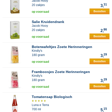
Jacob Hooy
31
20 zakjes
3,
Bestellen
op voorraad
Salie Kruidendrank
Jacob Hooy
86
20 zakjes
2,
Bestellen
op voorraad
Boterwafeltjes Zoete Herinneringen
Kindly's
29
180 gram
3,
Bestellen
op voorraad
Framboosjes Zoete Herinneringen
Kindly's
29
180 gram
3,
Bestellen
op voorraad
Tomatensap Biologisch
Luna e Terra
15
700 ml
5,