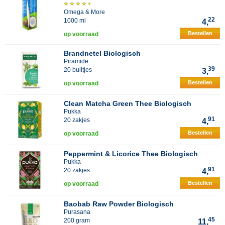
Omega & More
22
1000 ml
4,
Bestellen
op voorraad
Brandnetel Biologisch
Piramide
39
20 builtjes
3,
Bestellen
op voorraad
Clean Matcha Green Thee Biologisch
Pukka
91
20 zakjes
4,
Bestellen
op voorraad
Peppermint & Licorice Thee Biologisch
Pukka
91
20 zakjes
4,
Bestellen
op voorraad
Baobab Raw Powder Biologisch
Purasana
45
200 gram
11,