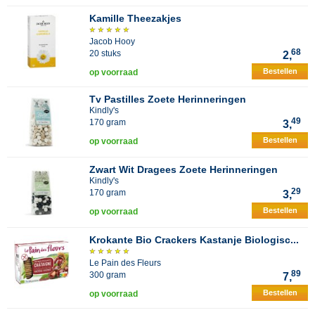
Kamille Theezakjes
Jacob Hooy
68
20 stuks
2,
Bestellen
op voorraad
Tv Pastilles Zoete Herinneringen
Kindly's
49
170 gram
3,
Bestellen
op voorraad
Zwart Wit Dragees Zoete Herinneringen
Kindly's
29
170 gram
3,
Bestellen
op voorraad
Krokante Bio Crackers Kastanje Biologisc...
Le Pain des Fleurs
89
300 gram
7,
Bestellen
op voorraad