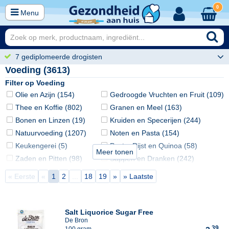
0
Menu
7 gediplomeerde drogisten
Voeding (3613)
Filter op Voeding
Olie en Azijn (154)
Gedroogde Vruchten en Fruit (109)
Thee en Koffie (802)
Granen en Meel (163)
Bonen en Linzen (19)
Kruiden en Specerijen (244)
Natuurvoeding (1207)
Noten en Pasta (154)
Keukengerei (5)
Pasta, Rijst en Quinoa (58)
Meer tonen
Zaden en Pitten (98)
Sappen en Dranken (242)
Babyvoeding (82)
Suikers en Zoetstoffen (103)
« Eerste
«
1
2
...
18
19
»
» Laatste
Dieetvoeding (7)
Superfood & Raw Food (200)
Salt Liquorice Sugar Free
De Bron
39