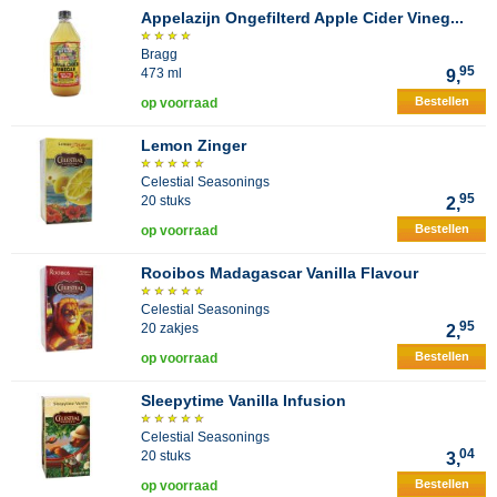
Appelazijn Ongefilterd Apple Cider Vineg...
Bragg
95
473 ml
9,
Bestellen
op voorraad
Lemon Zinger
Celestial Seasonings
95
20 stuks
2,
Bestellen
op voorraad
Rooibos Madagascar Vanilla Flavour
Celestial Seasonings
95
20 zakjes
2,
Bestellen
op voorraad
Sleepytime Vanilla Infusion
Celestial Seasonings
04
20 stuks
3,
Bestellen
op voorraad