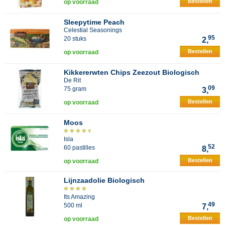
Bestellen
op voorraad
Sleepytime Peach
Celestial Seasonings
95
20 stuks
2,
Bestellen
op voorraad
Kikkererwten Chips Zeezout Biologisch
De Rit
09
75 gram
3,
Bestellen
op voorraad
Moos
Isla
52
60 pastilles
8,
Bestellen
op voorraad
Lijnzaadolie Biologisch
Its Amazing
49
500 ml
7,
Bestellen
op voorraad