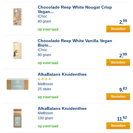
Chocolade Reep White Nougat Crisp
Vegan...
iChoc
99
80 gram
2,
Bestellen
op voorraad
Chocolade Reep White Vanilla Vegan
Biolo...
iChoc
99
80 gram
2,
Bestellen
op voorraad
AlkaBalans Kruidenthee
Mattisson
83
25 stuks
9,
Bestellen
op voorraad
AlkaBalans Kruidenthee
Mattisson
62
100 gram
11,
Bestellen
op voorraad