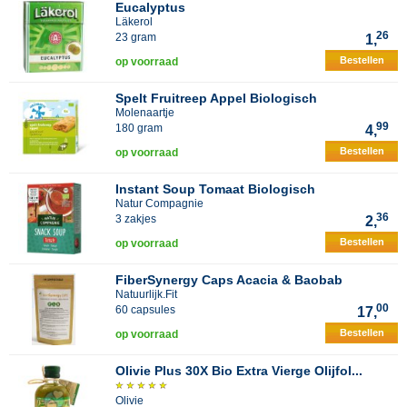
Eucalyptus
Läkerol
26
23 gram
1,
Bestellen
op voorraad
Spelt Fruitreep Appel Biologisch
Molenaartje
99
180 gram
4,
Bestellen
op voorraad
Instant Soup Tomaat Biologisch
Natur Compagnie
36
3 zakjes
2,
Bestellen
op voorraad
FiberSynergy Caps Acacia & Baobab
Natuurlijk.Fit
00
60 capsules
17,
Bestellen
op voorraad
Olivie Plus 30X Bio Extra Vierge Olijfol...
Olivie