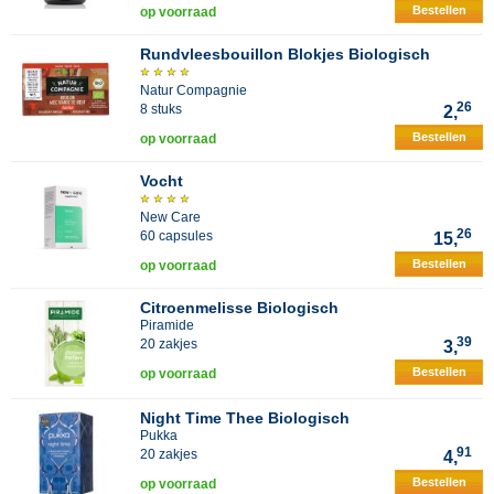
Bestellen
op voorraad
Rundvleesbouillon Blokjes Biologisch
Natur Compagnie
26
8 stuks
2,
Bestellen
op voorraad
Vocht
New Care
26
60 capsules
15,
Bestellen
op voorraad
Citroenmelisse Biologisch
Piramide
39
20 zakjes
3,
Bestellen
op voorraad
Night Time Thee Biologisch
Pukka
91
20 zakjes
4,
Bestellen
op voorraad