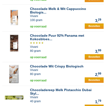
Chocolade Melk & Wit Cappuccino
Biologis...
Vivani
29
100 gram
3,
Bestellen
op voorraad
Chocolade Puur 92% Panama met
Kokosbloes...
Vivani
99
80 gram
3,
Bestellen
op voorraad
Chocolade Wit Crispy Biologisch
Vivani
99
80 gram
2,
Bestellen
op voorraad
Chocoladereep Melk Pistacchio Dubai
Styl...
Vivani
79
40 gram
1,