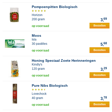
Pompoenpitten Biologisch
Horizon
69
200 gram
3,
Bestellen
op voorraad
Moos
Isla
68
30 pastilles
5,
Bestellen
op voorraad
Honing Speciaal Zoete Herinneringen
Kindly's
29
120 gram
3,
Bestellen
op voorraad
Pure Nibs Biologisch
Lovechock
78
40 gram
3,
Bestellen
op voorraad