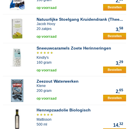
100 gram
2,
Bestellen
op voorraad
Natuurlijke Stoelgang Kruidendrank (Thee...
Jacob Hooy
58
20 zakjes
3,
Bestellen
op voorraad
Sneeuwcaramels Zoete Herinneringen
Kindly's
29
160 gram
3,
Bestellen
op voorraad
Zeezout Waterwerken
Klene
65
200 gram
2,
Bestellen
op voorraad
Hennepzaadolie Biologisch
Mattisson
32
500 ml
14,