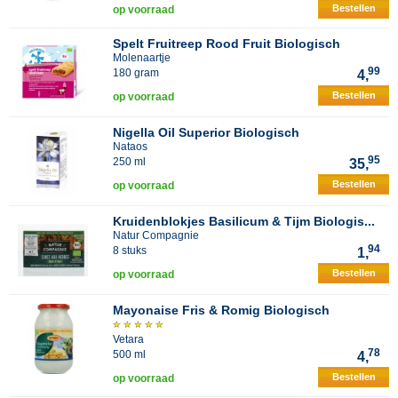
Bestellen
op voorraad
Spelt Fruitreep Rood Fruit Biologisch
Molenaartje
99
180 gram
4,
Bestellen
op voorraad
Nigella Oil Superior Biologisch
Nataos
95
250 ml
35,
Bestellen
op voorraad
Kruidenblokjes Basilicum & Tijm Biologis...
Natur Compagnie
94
8 stuks
1,
Bestellen
op voorraad
Mayonaise Fris & Romig Biologisch
Vetara
78
500 ml
4,
Bestellen
op voorraad