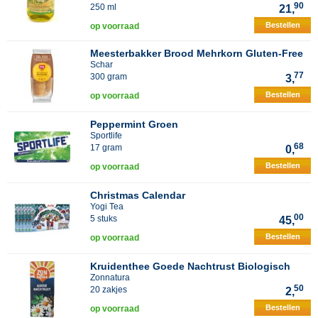
90
250 ml
21,
Bestellen
op voorraad
Meesterbakker Brood Mehrkorn Gluten-Free
Schar
77
300 gram
3,
Bestellen
op voorraad
Peppermint Groen
Sportlife
68
17 gram
0,
Bestellen
op voorraad
Christmas Calendar
Yogi Tea
00
5 stuks
45,
Bestellen
op voorraad
Kruidenthee Goede Nachtrust Biologisch
Zonnatura
50
20 zakjes
2,
Bestellen
op voorraad