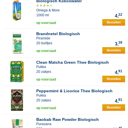
Biologisch Kokoswater
Omega & More
22
1000 ml
4,
Bestellen
op voorraad
Brandnetel Biologisch
Piramide
39
20 builtjes
3,
Bestellen
op voorraad
Clean Matcha Green Thee Biologisch
Pukka
91
20 zakjes
4,
Bestellen
op voorraad
Peppermint & Licorice Thee Biologisch
Pukka
91
20 zakjes
4,
Bestellen
op voorraad
Baobab Raw Powder Biologisch
Purasana