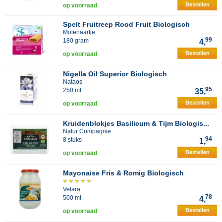
Bestellen
op voorraad
Spelt Fruitreep Rood Fruit Biologisch
Molenaartje
99
180 gram
4,
Bestellen
op voorraad
Nigella Oil Superior Biologisch
Nataos
95
250 ml
35,
Bestellen
op voorraad
Kruidenblokjes Basilicum & Tijm Biologis...
Natur Compagnie
94
8 stuks
1,
Bestellen
op voorraad
Mayonaise Fris & Romig Biologisch
Vetara
78
500 ml
4,
Bestellen
op voorraad