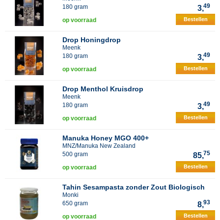
49
180 gram
3,
Bestellen
op voorraad
Drop Honingdrop
Meenk
49
180 gram
3,
Bestellen
op voorraad
Drop Menthol Kruisdrop
Meenk
49
180 gram
3,
Bestellen
op voorraad
Manuka Honey MGO 400+
MNZ/Manuka New Zealand
75
500 gram
85,
Bestellen
op voorraad
Tahin Sesampasta zonder Zout Biologisch
Monki
93
650 gram
8,
Bestellen
op voorraad