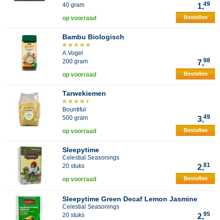
49
40 gram
1,
Bestellen
op voorraad
Bambu Biologisch
A.Vogel
98
200 gram
7,
Bestellen
op voorraad
Tarwekiemen
Bountiful
49
500 gram
3,
Bestellen
op voorraad
Sleepytime
Celestial Seasonings
81
20 stuks
2,
Bestellen
op voorraad
Sleepytime Green Decaf Lemon Jasmine
Celestial Seasonings
95
20 stuks
2,