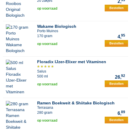
99
20 zakjes
2,
Bestellen
op voorraad
Wakame Biologisch
Porto Muinos
95
170 gram
4,
Bestellen
op voorraad
Floradix IJzer-Elixer met Vitaminen
Salus
92
500 ml
26,
Bestellen
op voorraad
Ramen Boekweit & Shiitake Biologisch
Terrasana
89
280 gram
6,
Bestellen
op voorraad