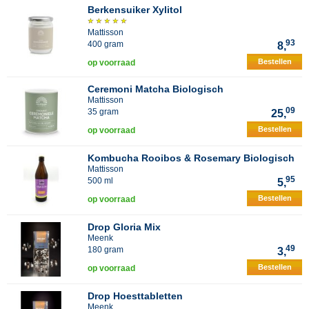
Berkensuiker Xylitol
Mattisson
93
400 gram
8,
Bestellen
op voorraad
Ceremoni Matcha Biologisch
Mattisson
09
35 gram
25,
Bestellen
op voorraad
Kombucha Rooibos & Rosemary Biologisch
Mattisson
95
500 ml
5,
Bestellen
op voorraad
Drop Gloria Mix
Meenk
49
180 gram
3,
Bestellen
op voorraad
Drop Hoesttabletten
Meenk