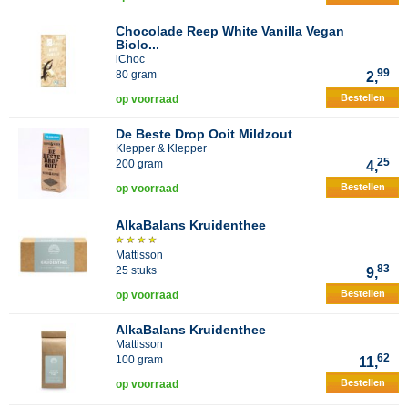
Chocolade Reep White Vanilla Vegan
Biolo...
iChoc
99
80 gram
2,
Bestellen
op voorraad
De Beste Drop Ooit Mildzout
Klepper & Klepper
25
200 gram
4,
Bestellen
op voorraad
AlkaBalans Kruidenthee
Mattisson
83
25 stuks
9,
Bestellen
op voorraad
AlkaBalans Kruidenthee
Mattisson
62
100 gram
11,
Bestellen
op voorraad