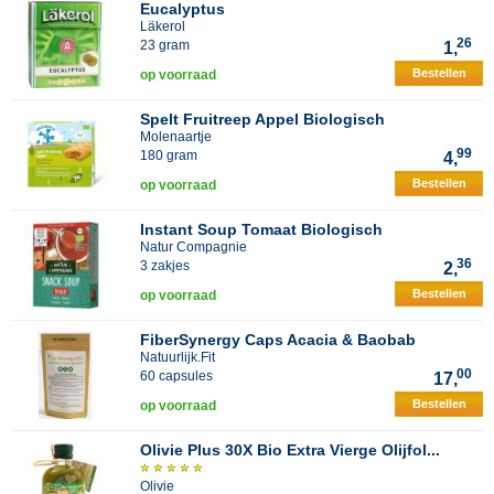
Eucalyptus
Läkerol
26
23 gram
1,
Bestellen
op voorraad
Spelt Fruitreep Appel Biologisch
Molenaartje
99
180 gram
4,
Bestellen
op voorraad
Instant Soup Tomaat Biologisch
Natur Compagnie
36
3 zakjes
2,
Bestellen
op voorraad
FiberSynergy Caps Acacia & Baobab
Natuurlijk.Fit
00
60 capsules
17,
Bestellen
op voorraad
Olivie Plus 30X Bio Extra Vierge Olijfol...
Olivie