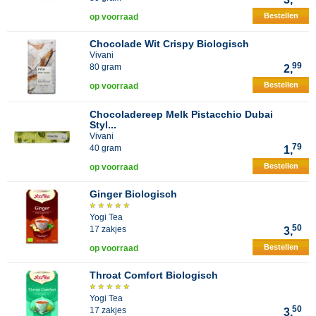
Bestellen
op voorraad
Chocolade Wit Crispy Biologisch
Vivani
99
80 gram
2,
Bestellen
op voorraad
Chocoladereep Melk Pistacchio Dubai
Styl...
Vivani
79
40 gram
1,
Bestellen
op voorraad
Ginger Biologisch
Yogi Tea
50
17 zakjes
3,
Bestellen
op voorraad
Throat Comfort Biologisch
Yogi Tea
50
17 zakjes
3,