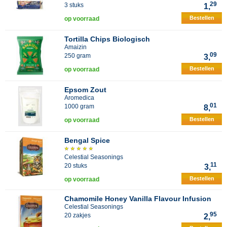
29
3 stuks
1,
Bestellen
op voorraad
Tortilla Chips Biologisch
Amaizin
09
250 gram
3,
Bestellen
op voorraad
Epsom Zout
Aromedica
01
1000 gram
8,
Bestellen
op voorraad
Bengal Spice
Celestial Seasonings
11
20 stuks
3,
Bestellen
op voorraad
Chamomile Honey Vanilla Flavour Infusion
Celestial Seasonings
95
20 zakjes
2,