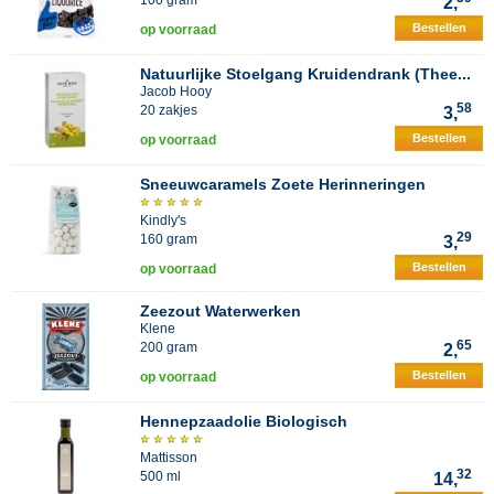
100 gram
2,
Bestellen
op voorraad
Natuurlijke Stoelgang Kruidendrank (Thee...
Jacob Hooy
58
20 zakjes
3,
Bestellen
op voorraad
Sneeuwcaramels Zoete Herinneringen
Kindly's
29
160 gram
3,
Bestellen
op voorraad
Zeezout Waterwerken
Klene
65
200 gram
2,
Bestellen
op voorraad
Hennepzaadolie Biologisch
Mattisson
32
500 ml
14,