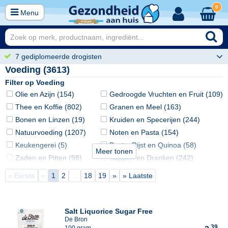
0
Menu
7 gediplomeerde drogisten
Voeding (3613)
Filter op Voeding
Olie en Azijn (154)
Gedroogde Vruchten en Fruit (109)
Thee en Koffie (802)
Granen en Meel (163)
Bonen en Linzen (19)
Kruiden en Specerijen (244)
Natuurvoeding (1207)
Noten en Pasta (154)
Keukengerei (5)
Pasta, Rijst en Quinoa (58)
Meer tonen
Zaden en Pitten (98)
Sappen en Dranken (242)
Babyvoeding (82)
Suikers en Zoetstoffen (102)
« Eerste
«
1
2
...
18
19
»
» Laatste
Dieetvoeding (7)
Superfood & Raw Food (200)
Salt Liquorice Sugar Free
De Bron
39