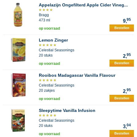
Appelazijn Ongefilterd Apple Cider Vineg...
Bragg
95
473 ml
9,
Bestellen
op voorraad
Lemon Zinger
Celestial Seasonings
95
20 stuks
2,
Bestellen
op voorraad
Rooibos Madagascar Vanilla Flavour
Celestial Seasonings
95
20 zakjes
2,
Bestellen
op voorraad
Sleepytime Vanilla Infusion
Celestial Seasonings
04
20 stuks
3,
Bestellen
op voorraad