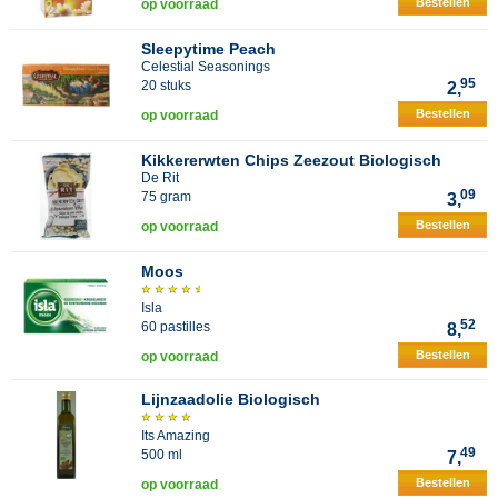
Bestellen
op voorraad
Sleepytime Peach
Celestial Seasonings
95
20 stuks
2,
Bestellen
op voorraad
Kikkererwten Chips Zeezout Biologisch
De Rit
09
75 gram
3,
Bestellen
op voorraad
Moos
Isla
52
60 pastilles
8,
Bestellen
op voorraad
Lijnzaadolie Biologisch
Its Amazing
49
500 ml
7,
Bestellen
op voorraad