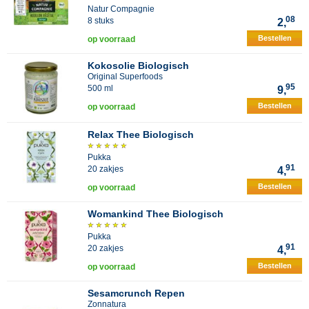
Natur Compagnie
08
8 stuks
2,
Bestellen
op voorraad
Kokosolie Biologisch
Original Superfoods
95
500 ml
9,
Bestellen
op voorraad
Relax Thee Biologisch
Pukka
91
20 zakjes
4,
Bestellen
op voorraad
Womankind Thee Biologisch
Pukka
91
20 zakjes
4,
Bestellen
op voorraad
Sesamcrunch Repen
Zonnatura