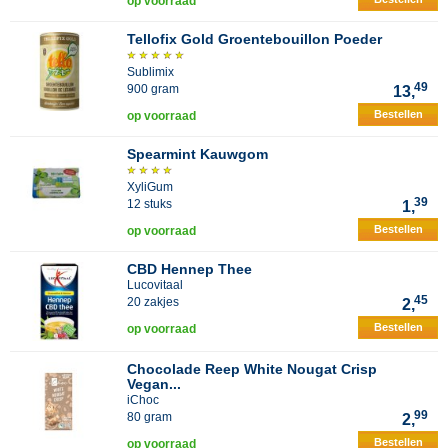
op voorraad
Tellofix Gold Groentebouillon Poeder
Sublimix
49
900 gram
13,
Bestellen
op voorraad
Spearmint Kauwgom
XyliGum
39
12 stuks
1,
Bestellen
op voorraad
CBD Hennep Thee
Lucovitaal
45
20 zakjes
2,
Bestellen
op voorraad
Chocolade Reep White Nougat Crisp
Vegan...
iChoc
99
80 gram
2,
Bestellen
op voorraad