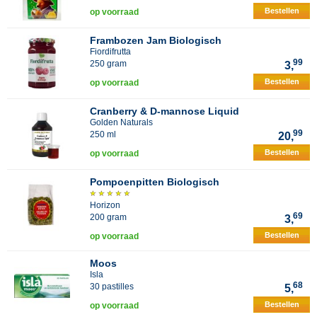
Bestellen
op voorraad
Frambozen Jam Biologisch
Fiordifrutta
99
250 gram
3,
Bestellen
op voorraad
Cranberry & D-mannose Liquid
Golden Naturals
99
250 ml
20,
Bestellen
op voorraad
Pompoenpitten Biologisch
Horizon
69
200 gram
3,
Bestellen
op voorraad
Moos
Isla
68
30 pastilles
5,
Bestellen
op voorraad