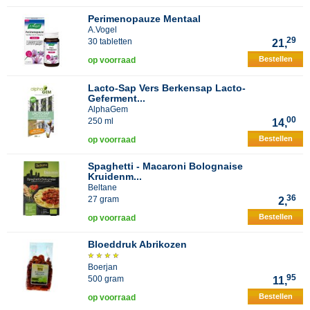
Perimenopauze Mentaal
A.Vogel
29
30 tabletten
21,
Bestellen
op voorraad
Lacto-Sap Vers Berkensap Lacto-
Geferment...
AlphaGem
00
250 ml
14,
Bestellen
op voorraad
Spaghetti - Macaroni Bolognaise
Kruidenm...
Beltane
36
27 gram
2,
Bestellen
op voorraad
Bloeddruk Abrikozen
Boerjan
95
500 gram
11,
Bestellen
op voorraad