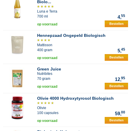
Biolo...
Luna e Terra
55
700 ml
4,
Bestellen
op voorraad
Hennepzaad Ongepeld Biologisch
Mattisson
45
400 gram
5,
Bestellen
op voorraad
Green Juice
Nutribites
95
70 gram
12,
Bestellen
op voorraad
Olivie 4000 Hydroxytyrosol Biologisch
Olivie
00
100 capsules
59,
Bestellen
op voorraad