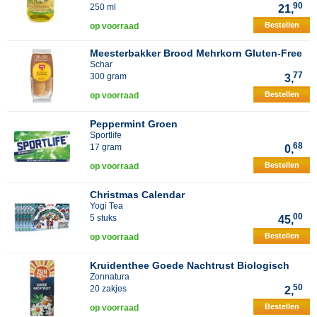
90
250 ml
21,
Bestellen
op voorraad
Meesterbakker Brood Mehrkorn Gluten-Free
Schar
77
300 gram
3,
Bestellen
op voorraad
Peppermint Groen
Sportlife
68
17 gram
0,
Bestellen
op voorraad
Christmas Calendar
Yogi Tea
00
5 stuks
45,
Bestellen
op voorraad
Kruidenthee Goede Nachtrust Biologisch
Zonnatura
50
20 zakjes
2,
Bestellen
op voorraad