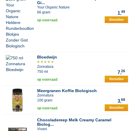
Gi...
Your Organic Nature
49
66 gram
1,
Bestellen
op voorraad
Bloedwijn
Zonnatura
26
750 ml
7,
Bestellen
op voorraad
Meergranen Koffie Biologisch
Zonnatura
68
100 gram
3,
Bestellen
op voorraad
Chocoladereep Melk Creamy Caramel
Biolog...
Vivani