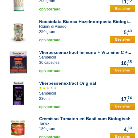
45
200 gram
11,
Bestellen
op voorraad
Nocciolata Bianca Hazelnootpasta Biologi...
Rigoni di Asiago
49
250 gram
5,
Bestellen
op voorraad
Vlierbessenextract Immuno + Vitamine C +...
Sambucol
85
30 capsules
16,
Bestellen
op voorraad
Vlierbessenextract Original
Sambucol
74
230 ml
17,
Bestellen
op voorraad
Cremisso Tomaten en Basilicum Biologisch
Tartex
39
180 gram
4,
Bestellen
op voorraad