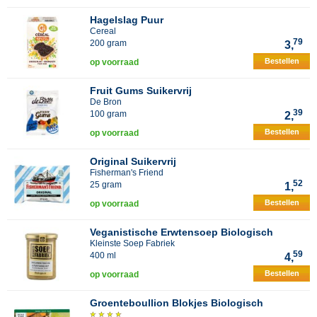
Hagelslag Puur
Cereal
79
200 gram
3,
Bestellen
op voorraad
Fruit Gums Suikervrij
De Bron
39
100 gram
2,
Bestellen
op voorraad
Original Suikervrij
Fisherman's Friend
52
25 gram
1,
Bestellen
op voorraad
Veganistische Erwtensoep Biologisch
Kleinste Soep Fabriek
59
400 ml
4,
Bestellen
op voorraad
Groenteboullion Blokjes Biologisch