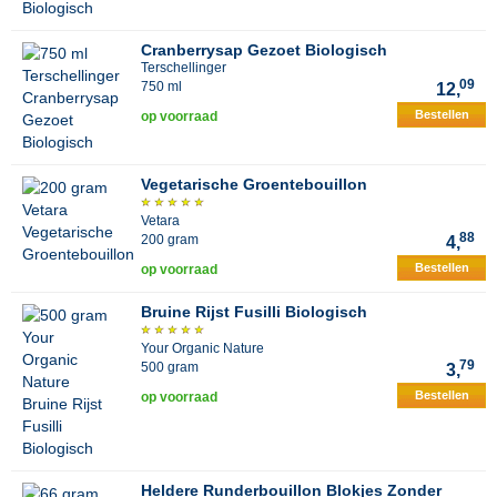
Cranberrysap Gezoet Biologisch
Terschellinger
09
750 ml
12,
Bestellen
op voorraad
Vegetarische Groentebouillon
Vetara
88
200 gram
4,
Bestellen
op voorraad
Bruine Rijst Fusilli Biologisch
Your Organic Nature
79
500 gram
3,
Bestellen
op voorraad
Heldere Runderbouillon Blokjes Zonder