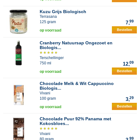
Kuzu Grijs Biologisch
Terrasana
99
125 gram
7,
Bestellen
op voorraad
Cranberry Natuursap Ongezoet en
Biologis...
Terschellinger
09
750 ml
12,
Bestellen
op voorraad
Chocolade Melk & Wit Cappuccino
Biologis...
Vivani
29
100 gram
3,
Bestellen
op voorraad
Chocolade Puur 92% Panama met
Kokosbloes...
Vivani
99
80 gram
3,