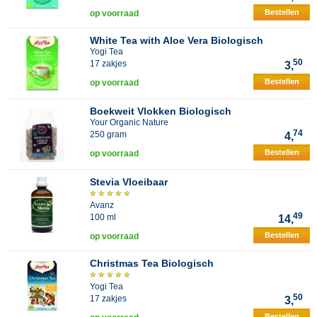
Bestellen
op voorraad
White Tea with Aloe Vera Biologisch
Yogi Tea
50
17 zakjes
3,
Bestellen
op voorraad
Boekweit Vlokken Biologisch
Your Organic Nature
74
250 gram
4,
Bestellen
op voorraad
Stevia Vloeibaar
Avanz
49
100 ml
14,
Bestellen
op voorraad
Christmas Tea Biologisch
Yogi Tea
50
17 zakjes
3,
Bestellen