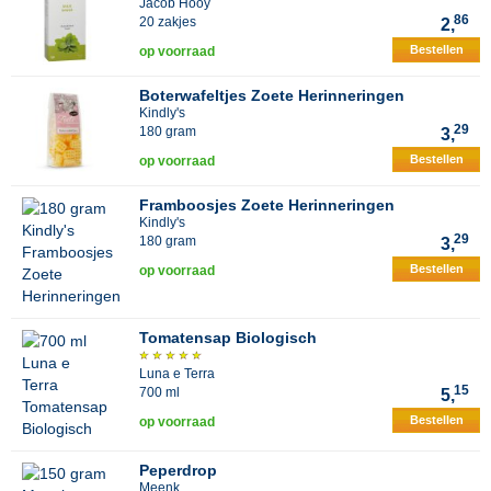
Jacob Hooy
86
20 zakjes
2,
Bestellen
op voorraad
Boterwafeltjes Zoete Herinneringen
Kindly's
29
180 gram
3,
Bestellen
op voorraad
Framboosjes Zoete Herinneringen
Kindly's
29
180 gram
3,
Bestellen
op voorraad
Tomatensap Biologisch
Luna e Terra
15
700 ml
5,
Bestellen
op voorraad
Peperdrop
Meenk