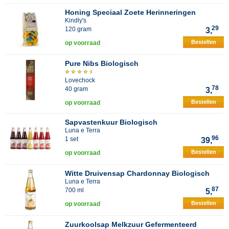
Honing Speciaal Zoete Herinneringen
Kindly's
29
120 gram
3,
Bestellen
op voorraad
Pure Nibs Biologisch
Lovechock
78
40 gram
3,
Bestellen
op voorraad
Sapvastenkuur Biologisch
Luna e Terra
96
1 set
39,
Bestellen
op voorraad
Witte Druivensap Chardonnay Biologisch
Luna e Terra
87
700 ml
5,
Bestellen
op voorraad
Zuurkoolsap Melkzuur Gefermenteerd