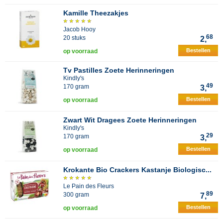
Kamille Theezakjes
Jacob Hooy
68
20 stuks
2,
Bestellen
op voorraad
Tv Pastilles Zoete Herinneringen
Kindly's
49
170 gram
3,
Bestellen
op voorraad
Zwart Wit Dragees Zoete Herinneringen
Kindly's
29
170 gram
3,
Bestellen
op voorraad
Krokante Bio Crackers Kastanje Biologisc...
Le Pain des Fleurs
89
300 gram
7,
Bestellen
op voorraad