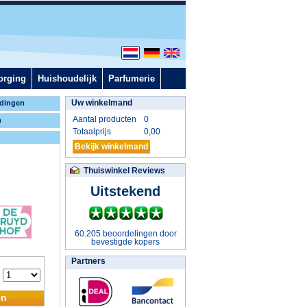
orging
Huishoudelijk
Parfumerie
Uw winkelmand
dingen
Aantal producten
0
n
Totaalprijs
0,00
Bekijk winkelmand
Thuiswinkel Reviews
Uitstekend
60.205 beoordelingen door
bevestigde kopers
Partners
:
en