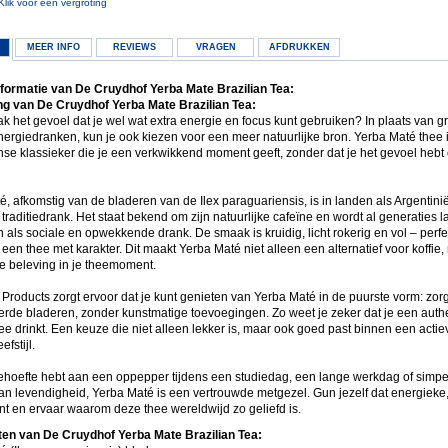
Klik voor een vergroting
MEER INFO
REVIEWS
VRAGEN
AFDRUKKEN
formatie van De Cruydhof Yerba Mate Brazilian Tea:
g van De Cruydhof Yerba Mate Brazilian Tea:
k het gevoel dat je wel wat extra energie en focus kunt gebruiken? In plaats van g
energiedranken, kun je ook kiezen voor een meer natuurlijke bron. Yerba Maté thee 
se klassieker die je een verkwikkend moment geeft, zonder dat je het gevoel hebt
, afkomstig van de bladeren van de Ilex paraguariensis, is in landen als Argentin
traditiedrank. Het staat bekend om zijn natuurlijke cafeïne en wordt al generaties l
als sociale en opwekkende drank. De smaak is kruidig, licht rokerig en vol – perfe
een thee met karakter. Dit maakt Yerba Maté niet alleen een alternatief voor koffie
e beleving in je theemoment.
Products zorgt ervoor dat je kunt genieten van Yerba Maté in de puurste vorm: zor
erde bladeren, zonder kunstmatige toevoegingen. Zo weet je zeker dat je een auth
hee drinkt. Een keuze die niet alleen lekker is, maar ook goed past binnen een acti
fstijl.
behoefte hebt aan een oppepper tijdens een studiedag, een lange werkdag of simp
n levendigheid, Yerba Maté is een vertrouwde metgezel. Gun jezelf dat energieke, 
t en ervaar waarom deze thee wereldwijd zo geliefd is.
ten van De Cruydhof Yerba Mate Brazilian Tea: