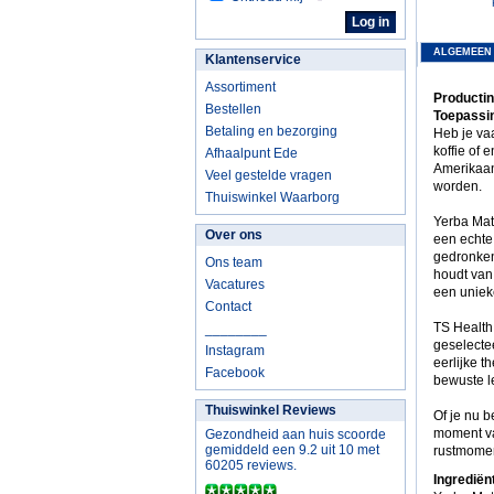
ALGEMEEN
Klantenservice
Assortiment
Productin
Bestellen
Toepassin
Betaling en bezorging
Heb je vaa
koffie of 
Afhaalpunt Ede
Amerikaan
Veel gestelde vragen
worden.
Thuiswinkel Waarborg
Yerba Maté
Over ons
een echte 
gedronken 
Ons team
houdt van 
Vacatures
een uniek
Contact
TS Health 
________
geselecte
Instagram
eerlijke t
Facebook
bewuste lee
Thuiswinkel Reviews
Of je nu 
moment va
Gezondheid aan huis scoorde
gemiddeld een 9.2 uit 10 met
rustmomen
60205 reviews.
Ingrediën