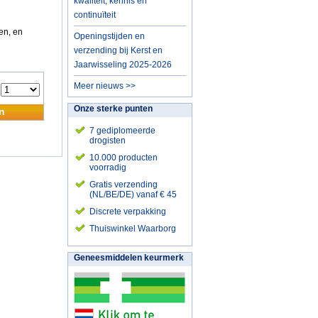
kwaliteit, kennis en
continuïteit
en, en
Openingstijden en
verzending bij Kerst en
Jaarwisseling 2025-2026
Meer nieuws >>
:
Onze sterke punten
n
7 gediplomeerde
drogisten
10.000 producten
voorradig
Gratis verzending
(NL/BE/DE) vanaf € 45
Discrete verpakking
Thuiswinkel Waarborg
Geneesmiddelen keurmerk