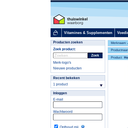
Vitamines & Supplementen
Voedi
Producten zoeken
Merknaam:
Zoek product:
Productnaa
Zoek
Product:
H
Merk-logo's
Nieuwe producten
Recent bekeken
1 product
Inloggen
E-mail
Wachtwoord
Onthoud mij