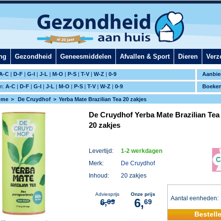
ng
Gezondheid
Geneesmiddelen
Afvallen & Sport
Dieren
Verz
A-C
|
D-F
|
G-I
|
J-L
|
M-O
|
P-S
|
T-V
|
W-Z
|
0-9
Aanbie
m:
A-C
|
D-F
|
G-I
|
J-L
|
M-O
|
P-S
|
T-V
|
W-Z
|
0-9
Boeke
ome
De Cruydhof
Yerba Mate Brazilian Tea 20 zakjes
De Cruydhof Yerba Mate Brazilian Tea
20 zakjes
Levertijd:
1-2 werkdagen
Merk:
De Cruydhof
Inhoud:
20 zakjes
Adviesprijs
Onze prijs
Aantal eenheden
6,
6,
99
69
Bestell