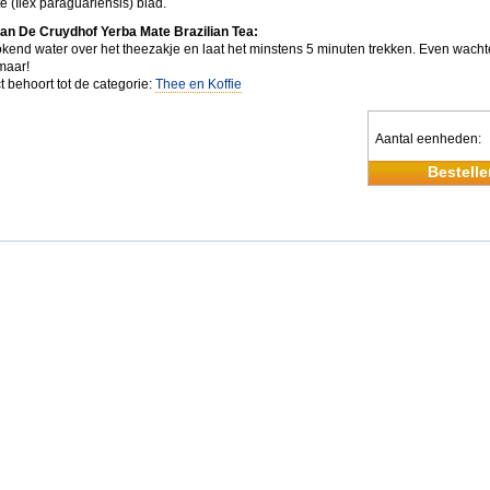
 (Ilex paraguariensis) blad.
an De Cruydhof Yerba Mate Brazilian Tea:
kend water over het theezakje en laat het minstens 5 minuten trekken. Even wacht
maar!
t behoort tot de categorie:
Thee en Koffie
Aantal eenheden
Bestelle