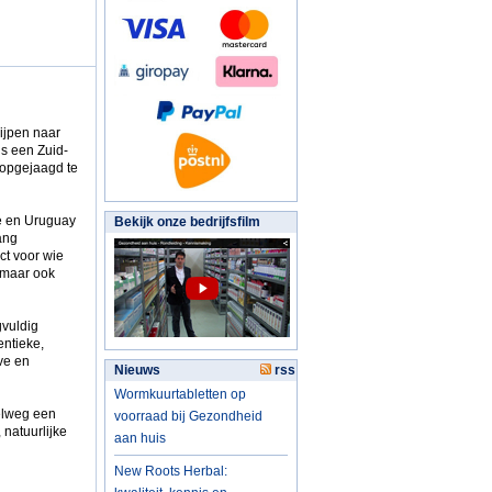
rijpen naar
is een Zuid-
 opgejaagd te
ië en Uruguay
Bekijk onze bedrijfsfilm
ang
ct voor wie
, maar ook
gvuldig
entieke,
eve en
Nieuws
rss
Wormkuurtabletten op
elweg een
voorraad bij Gezondheid
natuurlijke
aan huis
New Roots Herbal: