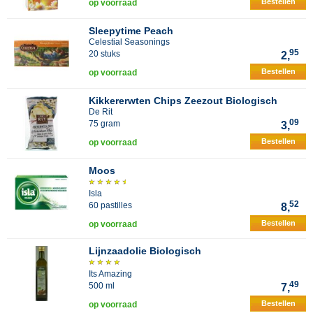
Bestellen
op voorraad
Sleepytime Peach
Celestial Seasonings
95
20 stuks
2,
Bestellen
op voorraad
Kikkererwten Chips Zeezout Biologisch
De Rit
09
75 gram
3,
Bestellen
op voorraad
Moos
Isla
52
60 pastilles
8,
Bestellen
op voorraad
Lijnzaadolie Biologisch
Its Amazing
49
500 ml
7,
Bestellen
op voorraad