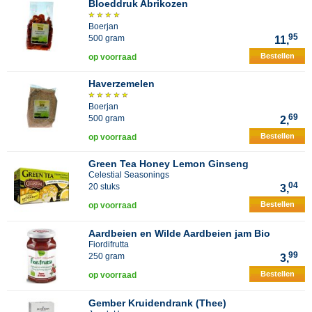
Bloeddruk Abrikozen
Boerjan
95
500 gram
11,
Bestellen
op voorraad
Haverzemelen
Boerjan
69
500 gram
2,
Bestellen
op voorraad
Green Tea Honey Lemon Ginseng
Celestial Seasonings
04
20 stuks
3,
Bestellen
op voorraad
Aardbeien en Wilde Aardbeien jam Bio
Fiordifrutta
99
250 gram
3,
Bestellen
op voorraad
Gember Kruidendrank (Thee)