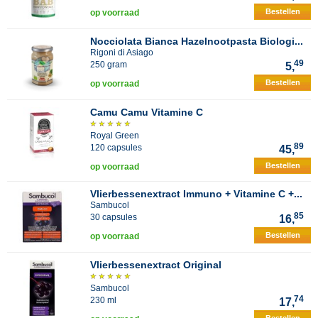
Bestellen
op voorraad
Nocciolata Bianca Hazelnootpasta Biologi...
Rigoni di Asiago
49
250 gram
5,
Bestellen
op voorraad
Camu Camu Vitamine C
Royal Green
89
120 capsules
45,
Bestellen
op voorraad
Vlierbessenextract Immuno + Vitamine C +...
Sambucol
85
30 capsules
16,
Bestellen
op voorraad
Vlierbessenextract Original
Sambucol
74
230 ml
17,