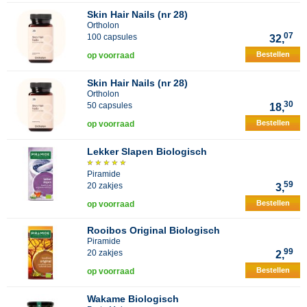
Skin Hair Nails (nr 28)
Ortholon
07
100 capsules
32,
Bestellen
op voorraad
Skin Hair Nails (nr 28)
Ortholon
30
50 capsules
18,
Bestellen
op voorraad
Lekker Slapen Biologisch
Piramide
59
20 zakjes
3,
Bestellen
op voorraad
Rooibos Original Biologisch
Piramide
99
20 zakjes
2,
Bestellen
op voorraad
Wakame Biologisch