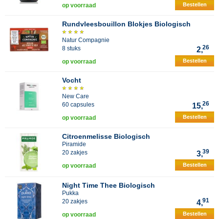
Bestellen
op voorraad
Rundvleesbouillon Blokjes Biologisch
Natur Compagnie
26
8 stuks
2,
Bestellen
op voorraad
Vocht
New Care
26
60 capsules
15,
Bestellen
op voorraad
Citroenmelisse Biologisch
Piramide
39
20 zakjes
3,
Bestellen
op voorraad
Night Time Thee Biologisch
Pukka
91
20 zakjes
4,
Bestellen
op voorraad