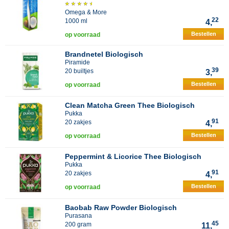
Omega & More
22
1000 ml
4,
Bestellen
op voorraad
Brandnetel Biologisch
Piramide
39
20 builtjes
3,
Bestellen
op voorraad
Clean Matcha Green Thee Biologisch
Pukka
91
20 zakjes
4,
Bestellen
op voorraad
Peppermint & Licorice Thee Biologisch
Pukka
91
20 zakjes
4,
Bestellen
op voorraad
Baobab Raw Powder Biologisch
Purasana
45
200 gram
11,