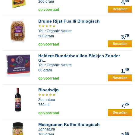
88
200 gram
4,
Bestellen
op voorraad
Bruine Rijst Fusilli Biologisch
Your Organic Nature
79
500 gram
3,
Bestellen
op voorraad
Heldere Runderbouillon Blokjes Zonder
Gi...
Your Organic Nature
49
66 gram
1,
Bestellen
op voorraad
Bloedwijn
Zonnatura
26
750 ml
7,
Bestellen
op voorraad
Meergranen Koffie Biologisch
Zonnatura
68
100 gram