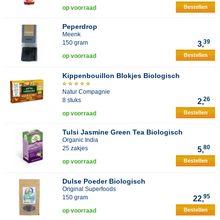
Bestellen
op voorraad
Peperdrop
Meenk
39
150 gram
3,
Bestellen
op voorraad
Kippenbouillon Blokjes Biologisch
Natur Compagnie
26
8 stuks
2,
Bestellen
op voorraad
Tulsi Jasmine Green Tea Biologisch
Organic India
80
25 zakjes
5,
Bestellen
op voorraad
Dulse Poeder Biologisch
Original Superfoods
95
150 gram
22,
Bestellen
op voorraad