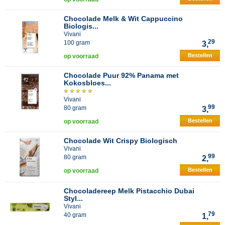
Chocolade Melk & Wit Cappuccino
Biologis...
Vivani
29
100 gram
3,
Bestellen
op voorraad
Chocolade Puur 92% Panama met
Kokosbloes...
Vivani
99
80 gram
3,
Bestellen
op voorraad
Chocolade Wit Crispy Biologisch
Vivani
99
80 gram
2,
Bestellen
op voorraad
Chocoladereep Melk Pistacchio Dubai
Styl...
Vivani
79
40 gram
1,