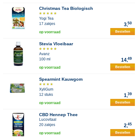
Christmas Tea Biologisch
Yogi Tea
50
17 zakjes
3,
Bestellen
op voorraad
Stevia Vloeibaar
Avanz
49
100 ml
14,
Bestellen
op voorraad
Spearmint Kauwgom
XyliGum
39
12 stuks
1,
Bestellen
op voorraad
CBD Hennep Thee
Lucovitaal
45
20 zakjes
2,
Bestellen
op voorraad