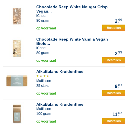
Chocolade Reep White Nougat Crisp
Vegan...
iChoc
99
80 gram
2,
Bestellen
op voorraad
Chocolade Reep White Vanilla Vegan
Biolo...
iChoc
99
80 gram
2,
Bestellen
op voorraad
AlkaBalans Kruidenthee
Mattisson
83
25 stuks
9,
Bestellen
op voorraad
AlkaBalans Kruidenthee
Mattisson
62
100 gram
11,
Bestellen
op voorraad