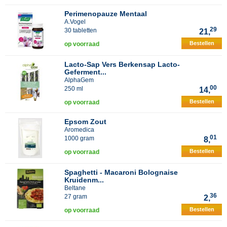
Perimenopauze Mentaal
A.Vogel
29
30 tabletten
21,
Bestellen
op voorraad
Lacto-Sap Vers Berkensap Lacto-
Geferment...
AlphaGem
00
250 ml
14,
Bestellen
op voorraad
Epsom Zout
Aromedica
01
1000 gram
8,
Bestellen
op voorraad
Spaghetti - Macaroni Bolognaise
Kruidenm...
Beltane
36
27 gram
2,
Bestellen
op voorraad