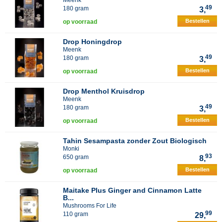
Meenk
49
180 gram
3,
Bestellen
op voorraad
Drop Honingdrop
Meenk
49
180 gram
3,
Bestellen
op voorraad
Drop Menthol Kruisdrop
Meenk
49
180 gram
3,
Bestellen
op voorraad
Tahin Sesampasta zonder Zout Biologisch
Monki
93
650 gram
8,
Bestellen
op voorraad
Maitake Plus Ginger and Cinnamon Latte
B...
Mushrooms For Life
99
110 gram
29,