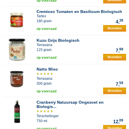
Bestellen
op voorraad
Cremisso Tomaten en Basilicum Biologisch
Tartex
39
180 gram
4,
Bestellen
op voorraad
Kuzu Grijs Biologisch
Terrasana
99
125 gram
7,
Bestellen
op voorraad
Natto Miso
Terrasana
59
300 gram
7,
Bestellen
op voorraad
Cranberry Natuursap Ongezoet en
Biologis...
Terschellinger
09
750 ml
12,
Bestellen
op voorraad