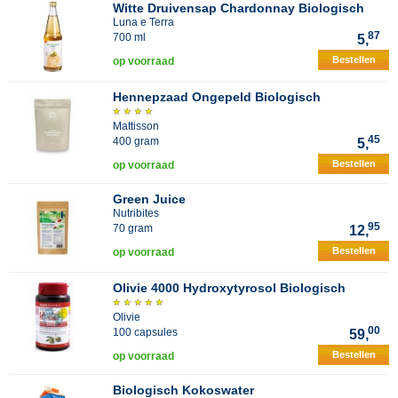
Witte Druivensap Chardonnay Biologisch
Luna e Terra
87
700 ml
5,
Bestellen
op voorraad
Hennepzaad Ongepeld Biologisch
Mattisson
45
400 gram
5,
Bestellen
op voorraad
Green Juice
Nutribites
95
70 gram
12,
Bestellen
op voorraad
Olivie 4000 Hydroxytyrosol Biologisch
Olivie
00
100 capsules
59,
Bestellen
op voorraad
Biologisch Kokoswater