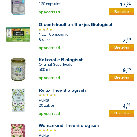
51
120 capsules
17,
Bestellen
op voorraad
Groenteboullion Blokjes Biologisch
Natur Compagnie
08
8 stuks
2,
Bestellen
op voorraad
Kokosolie Biologisch
Original Superfoods
95
500 ml
9,
Bestellen
op voorraad
Relax Thee Biologisch
Pukka
91
20 zakjes
4,
Bestellen
op voorraad
Womankind Thee Biologisch
Pukka