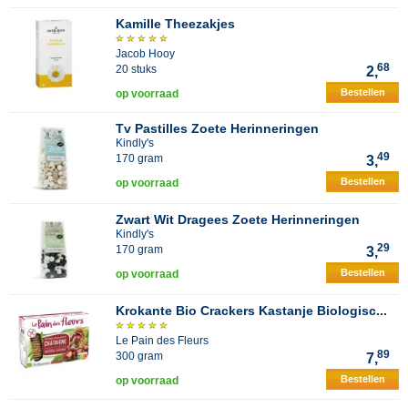
Kamille Theezakjes
Jacob Hooy
68
20 stuks
2,
Bestellen
op voorraad
Tv Pastilles Zoete Herinneringen
Kindly's
49
170 gram
3,
Bestellen
op voorraad
Zwart Wit Dragees Zoete Herinneringen
Kindly's
29
170 gram
3,
Bestellen
op voorraad
Krokante Bio Crackers Kastanje Biologisc...
Le Pain des Fleurs
89
300 gram
7,
Bestellen
op voorraad