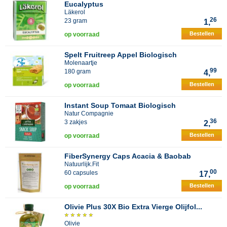
Eucalyptus
Läkerol
26
23 gram
1,
Bestellen
op voorraad
Spelt Fruitreep Appel Biologisch
Molenaartje
99
180 gram
4,
Bestellen
op voorraad
Instant Soup Tomaat Biologisch
Natur Compagnie
36
3 zakjes
2,
Bestellen
op voorraad
FiberSynergy Caps Acacia & Baobab
Natuurlijk.Fit
00
60 capsules
17,
Bestellen
op voorraad
Olivie Plus 30X Bio Extra Vierge Olijfol...
Olivie