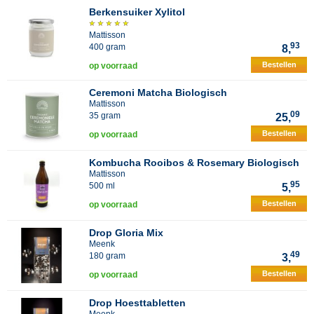
Berkensuiker Xylitol
Mattisson
93
400 gram
8,
Bestellen
op voorraad
Ceremoni Matcha Biologisch
Mattisson
09
35 gram
25,
Bestellen
op voorraad
Kombucha Rooibos & Rosemary Biologisch
Mattisson
95
500 ml
5,
Bestellen
op voorraad
Drop Gloria Mix
Meenk
49
180 gram
3,
Bestellen
op voorraad
Drop Hoesttabletten