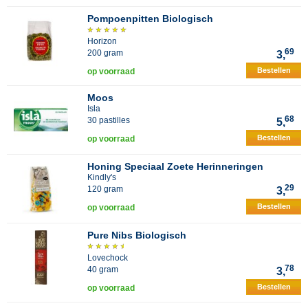
Pompoenpitten Biologisch
Horizon
69
200 gram
3,
Bestellen
op voorraad
Moos
Isla
68
30 pastilles
5,
Bestellen
op voorraad
Honing Speciaal Zoete Herinneringen
Kindly's
29
120 gram
3,
Bestellen
op voorraad
Pure Nibs Biologisch
Lovechock
78
40 gram
3,
Bestellen
op voorraad