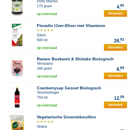
Porto Muinos
95
170 gram
4,
Bestellen
op voorraad
Floradix IJzer-Elixer met Vitaminen
Salus
92
500 ml
26,
Bestellen
op voorraad
Ramen Boekweit & Shiitake Biologisch
Terrasana
89
280 gram
6,
Bestellen
op voorraad
Cranberrysap Gezoet Biologisch
Terschellinger
09
750 ml
12,
Bestellen
op voorraad
Vegetarische Groentebouillon
Vetara