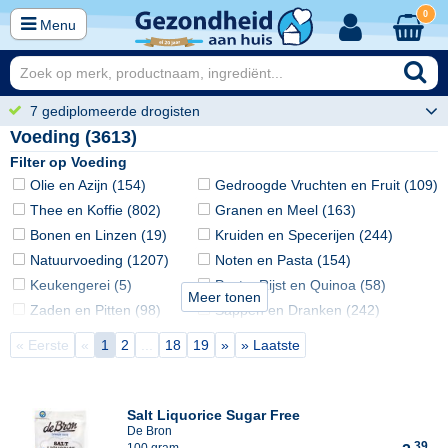
0
Menu
7 gediplomeerde drogisten
Voeding (3613)
Filter op Voeding
Olie en Azijn (154)
Gedroogde Vruchten en Fruit (109)
Thee en Koffie (802)
Granen en Meel (163)
Bonen en Linzen (19)
Kruiden en Specerijen (244)
Natuurvoeding (1207)
Noten en Pasta (154)
Keukengerei (5)
Pasta, Rijst en Quinoa (58)
Meer tonen
Zaden en Pitten (98)
Sappen en Dranken (242)
Babyvoeding (82)
Suikers en Zoetstoffen (103)
« Eerste
«
1
2
...
18
19
»
» Laatste
Dieetvoeding (7)
Superfood & Raw Food (200)
Salt Liquorice Sugar Free
De Bron
39