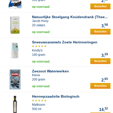
100 gram
2,
Bestellen
op voorraad
Natuurlijke Stoelgang Kruidendrank (Thee...
Jacob Hooy
58
20 zakjes
3,
Bestellen
op voorraad
Sneeuwcaramels Zoete Herinneringen
Kindly's
29
160 gram
3,
Bestellen
op voorraad
Zeezout Waterwerken
Klene
65
200 gram
2,
Bestellen
op voorraad
Hennepzaadolie Biologisch
Mattisson
32
500 ml
14,