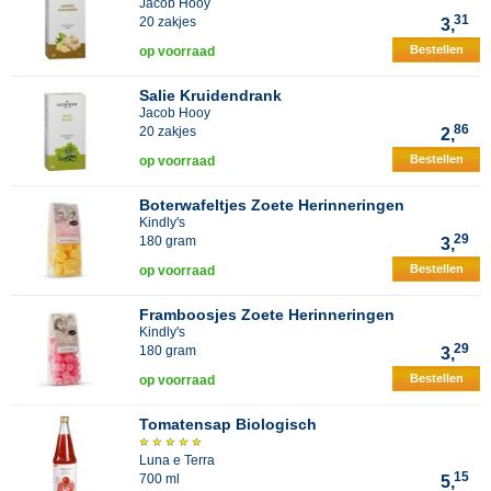
Jacob Hooy
31
20 zakjes
3,
Bestellen
op voorraad
Salie Kruidendrank
Jacob Hooy
86
20 zakjes
2,
Bestellen
op voorraad
Boterwafeltjes Zoete Herinneringen
Kindly's
29
180 gram
3,
Bestellen
op voorraad
Framboosjes Zoete Herinneringen
Kindly's
29
180 gram
3,
Bestellen
op voorraad
Tomatensap Biologisch
Luna e Terra
15
700 ml
5,