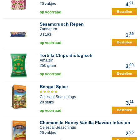
91
20 zakjes
4,
Bestellen
op voorraad
Sesamcrunch Repen
Zonnatura
29
3 stuks
1,
Bestellen
op voorraad
Tortilla Chips Biologisch
Amaizin
09
250 gram
3,
Bestellen
op voorraad
Bengal Spice
Celestial Seasonings
11
20 stuks
3,
Bestellen
op voorraad
Chamomile Honey Vanilla Flavour Infusion
Celestial Seasonings
95
20 zakjes
2,