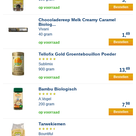
3,
Bestellen
op voorraad
Chocoladereep Melk Creamy Caramel
Biolog...
Vivani
49
40 gram
1,
Bestellen
op voorraad
Tellofix Gold Groentebouillon Poeder
Sublimix
49
900 gram
13,
Bestellen
op voorraad
Bambu Biologisch
A.Vogel
98
200 gram
7,
Bestellen
op voorraad
Tarwekiemen
Bountiful