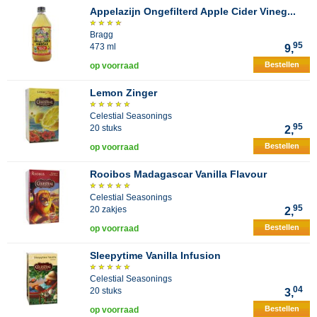
Appelazijn Ongefilterd Apple Cider Vineg...
Bragg
95
473 ml
9,
Bestellen
op voorraad
Lemon Zinger
Celestial Seasonings
95
20 stuks
2,
Bestellen
op voorraad
Rooibos Madagascar Vanilla Flavour
Celestial Seasonings
95
20 zakjes
2,
Bestellen
op voorraad
Sleepytime Vanilla Infusion
Celestial Seasonings
04
20 stuks
3,
Bestellen
op voorraad