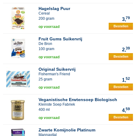
Hagelslag Puur
Cereal
79
200 gram
3,
Bestellen
op voorraad
Fruit Gums Suikervrij
De Bron
39
100 gram
2,
Bestellen
op voorraad
Original Suikervrij
Fisherman's Friend
52
25 gram
1,
Bestellen
op voorraad
Veganistische Erwtensoep Biologisch
Kleinste Soep Fabriek
59
400 ml
4,
Bestellen
op voorraad
Zwarte Komijnolie Platinum
Mannavital