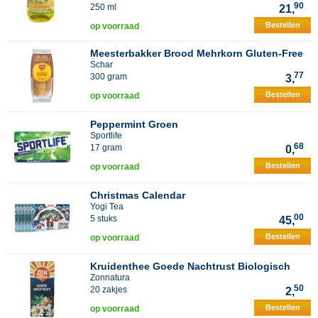
90
250 ml
21,
Bestellen
op voorraad
Meesterbakker Brood Mehrkorn Gluten-Free
Schar
77
300 gram
3,
Bestellen
op voorraad
Peppermint Groen
Sportlife
68
17 gram
0,
Bestellen
op voorraad
Christmas Calendar
Yogi Tea
00
5 stuks
45,
Bestellen
op voorraad
Kruidenthee Goede Nachtrust Biologisch
Zonnatura
50
20 zakjes
2,
Bestellen
op voorraad