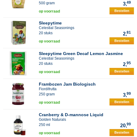
49
500 gram
3,
Bestellen
op voorraad
Sleepytime
Celestial Seasonings
81
20 stuks
2,
Bestellen
op voorraad
Sleepytime Green Decaf Lemon Jasmine
Celestial Seasonings
95
20 stuks
2,
Bestellen
op voorraad
Frambozen Jam Biologisch
Fiordifrutta
99
250 gram
3,
Bestellen
op voorraad
Cranberry & D-mannose Liquid
Golden Naturals
99
250 ml
20,
Bestellen
op voorraad