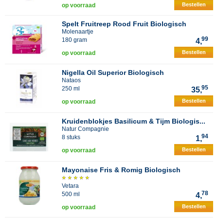
Bestellen
op voorraad
Spelt Fruitreep Rood Fruit Biologisch
Molenaartje
99
180 gram
4,
Bestellen
op voorraad
Nigella Oil Superior Biologisch
Nataos
95
250 ml
35,
Bestellen
op voorraad
Kruidenblokjes Basilicum & Tijm Biologis...
Natur Compagnie
94
8 stuks
1,
Bestellen
op voorraad
Mayonaise Fris & Romig Biologisch
Vetara
78
500 ml
4,
Bestellen
op voorraad