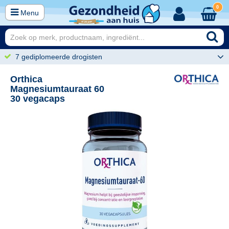
0
Menu
7 gediplomeerde drogisten
Orthica
Magnesiumtauraat 60
30 vegacaps
50
13,