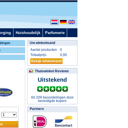
orging
Huishoudelijk
Parfumerie
Uw winkelmand
dingen
Aantal producten
0
n
Totaalprijs
0,00
Bekijk winkelmand
Thuiswinkel Reviews
Uitstekend
60.209 beoordelingen door
bevestigde kopers
Partners
:
en