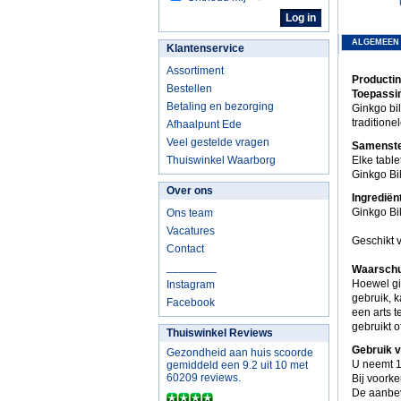
ALGEMEEN
Klantenservice
Assortiment
Producti
Bestellen
Toepassi
Betaling en bezorging
Ginkgo bil
tradition
Afhaalpunt Ede
Veel gestelde vragen
Samenste
Thuiswinkel Waarborg
Elke table
Ginkgo Bi
Over ons
Ingrediën
Ginkgo Bil
Ons team
Vacatures
Geschikt 
Contact
________
Waarschu
Hoewel gi
Instagram
gebruik, 
Facebook
een arts 
gebruikt 
Thuiswinkel Reviews
Gebruik 
Gezondheid aan huis scoorde
U neemt 1
gemiddeld een 9.2 uit 10 met
60209 reviews.
Bij voork
De aanbev