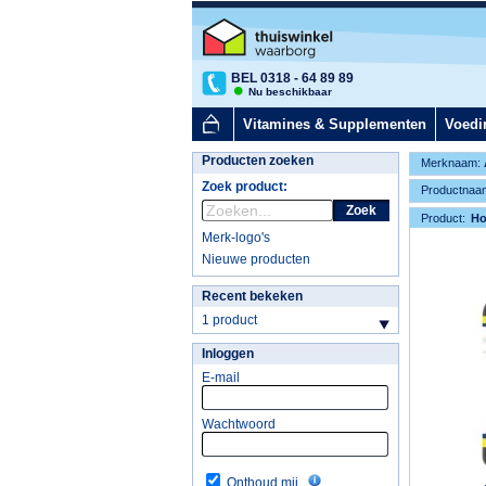
BEL 0318 - 64 89 89
Nu beschikbaar
Vitamines & Supplementen
Voedi
Producten zoeken
Merknaam:
Zoek product:
Productnaa
Zoek
Product:
H
Merk-logo's
Nieuwe producten
Recent bekeken
1 product
Inloggen
E-mail
Wachtwoord
Onthoud mij