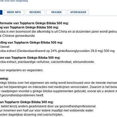
Klik voor een vergroting
MEER INFO
REVIEWS
VRAGEN
AFDRUKKEN
nformatie van Toppharm Ginkgo Biloba 500 mg:
ng van Toppharm Ginkgo Biloba 500 mg:
oba is een boomsoort die afkomstig is uit China en al duizenden jaren wordt gebrui
ele Chinese geneeskunde.
lling van Toppharm Ginkgo Biloba 500 mg:
t bevat:
loba-extract (Gestandaardiseerd op 24% ginkoflavonglycosiden 28.8 mg) 500 mg
ten van Toppharm Ginkgo Biloba 500 mg:
oba-extract, plantaardige cellulose, calciumfosfaat, siliciumdioxide.
voor vegetariërs en veganisten.
wing:
nkgo biloba over het algemeen als veilig wordt beschouwd voor de meeste mensen 
kan het bijwerkingen en interacties met medicijnen veroorzaken. Daarom is het bela
te raadplegen voordat u ginkgo biloba-supplementen gebruikt, vooral als u andere 
of gezondheidsproblemen heeft.
van Toppharm Ginkgo Biloba 500 mg:
 tablet tenzij anders geadviseerd door uw gezondheidsprofessional.
eur innemen een half uur voor iedere maaltijd met voldoende water.
olen dagelijkse dosering niet overschrijden.