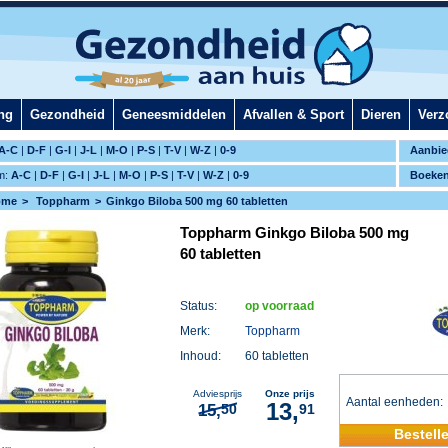
ng
Gezondheid
Geneesmiddelen
Afvallen & Sport
Dieren
Verz
A-C
|
D-F
|
G-I
|
J-L
|
M-O
|
P-S
|
T-V
|
W-Z
|
0-9
Aanbie
m:
A-C
|
D-F
|
G-I
|
J-L
|
M-O
|
P-S
|
T-V
|
W-Z
|
0-9
Boeke
ome
Toppharm
Ginkgo Biloba 500 mg 60 tabletten
Toppharm Ginkgo Biloba 500 mg
60 tabletten
Status:
op voorraad
Merk:
Toppharm
Inhoud:
60 tabletten
Adviesprijs
Onze prijs
Aantal eenheden
13,
15,
50
91
Bestell