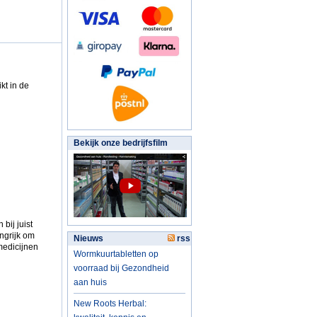
kt in de
Bekijk onze bedrijfsfilm
bij juist
ngrijk om
Nieuws
rss
medicijnen
Wormkuurtabletten op
voorraad bij Gezondheid
aan huis
New Roots Herbal: