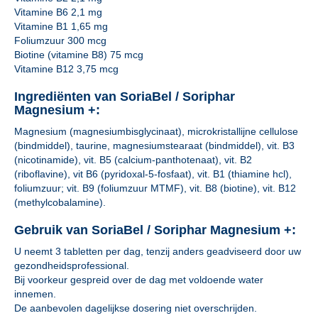
Vitamine B6 2,1 mg
Vitamine B1 1,65 mg
Foliumzuur 300 mcg
Biotine (vitamine B8) 75 mcg
Vitamine B12 3,75 mcg
Ingrediënten van SoriaBel / Soriphar
Magnesium +:
Magnesium (magnesiumbisglycinaat), microkristallijne cellulose
(bindmiddel), taurine, magnesiumstearaat (bindmiddel), vit. B3
(nicotinamide), vit. B5 (calcium-panthotenaat), vit. B2
(riboflavine), vit B6 (pyridoxal-5-fosfaat), vit. B1 (thiamine hcl),
foliumzuur; vit. B9 (foliumzuur MTMF), vit. B8 (biotine), vit. B12
(methylcobalamine).
Gebruik van SoriaBel / Soriphar Magnesium +:
U neemt 3 tabletten per dag, tenzij anders geadviseerd door uw
gezondheidsprofessional.
Bij voorkeur gespreid over de dag met voldoende water
innemen.
De aanbevolen dagelijkse dosering niet overschrijden.