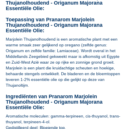
Thujanolhoudend - Origanum Majorana
Essentiële Olie:
Toepassing van Pranarom Marjolein
Thujanolhoudend - Origanum Majorana
Essentiële Olie:
Marjolein Thujanolhoudend is een aromatische plant met een
warme smaak zeer gelijkend op oregano (zelfde genus:
Origanum en zelfde familie: Lamiaceae). Wordt overal in het
Middellands Zeegebied gekweekt maar is afkomstig uit Egypte
en Zuid-West Azië waar ze op rijke en zonnige grond groeit.
Marjolein is een plant die kruidachtige scheuten en hoekige,
behaarde stengels ontwikkelt. De bladeren en de bloemtoppen
leveren 1-2% essentiële olie op die gelijkt op deze van
Thujanoltijm.
Ingrediënten van Pranarom Marjolein
Thujanolhoudend - Origanum Majorana
Essentiële Olie:
Aromatische moleculen: gamma-terpineen, cis-thuyanol, trans-
thuyanol, terpineen-4-ol.
Gedistilleerd deel: Bloeiende top.