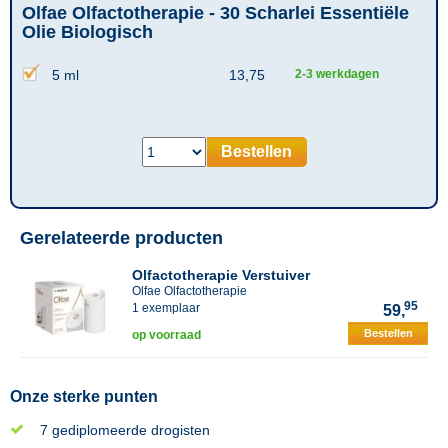
Olfae Olfactotherapie - 30 Scharlei Essentiële
Olie Biologisch
5 ml
13,75
2-3 werkdagen
Bestellen
Gerelateerde producten
Olfactotherapie Verstuiver
Olfae Olfactotherapie
95
1 exemplaar
59,
Bestellen
op voorraad
Onze sterke punten
7 gediplomeerde drogisten