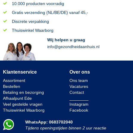
10.000 producten voorradig
Gratis verzending (NL/BE/DE) vanaf 45,-
Discrete verpakking
Thuiswinkel Waarborg
Wij helpen u graag
info@gezondheidaanhuis.nl
Klantenservice
Over ons
Assortiment
Ons team
Bestellen
Vacatures
Betaling en bezorging
Contact
Afhaalpunt Ede
________
Veel gestelde vragen
Instagram
Thuiswinkel Waarborg
Facebook
WhatsApp: 0683702040
Tijdens openingstijden binnen 2 uur reactie