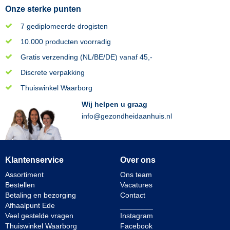
Onze sterke punten
7 gediplomeerde drogisten
10.000 producten voorradig
Gratis verzending (NL/BE/DE) vanaf 45,-
Discrete verpakking
Thuiswinkel Waarborg
Wij helpen u graag
info@gezondheidaanhuis.nl
Klantenservice
Over ons
Assortiment
Ons team
Bestellen
Vacatures
Betaling en bezorging
Contact
Afhaalpunt Ede
________
Veel gestelde vragen
Instagram
Thuiswinkel Waarborg
Facebook