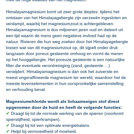
Himalayamagnesium komt uit zeer grote dieptes: tijdens het
ontstaan van het Himalayagebergte zijn oerzeeën ingesloten en
verdampt, waarbij het magnesiumzout is achtergebleven.
Himalayamagnesium is dus miljoenen jaren oud en dateert uit
een tijd waarin de mens geen negatieve invloed had op de
natuur. Rivieren die hun weg zoeken door het Himalayagebergte
lossen wat van dit magnesiumzout op, dit sijpelt onder druk
langzaam door poreus gesteente omhoog en vormt de meren
op het hooggebergte. Het poreuze gesteente is een natuurlijke
filter die eventuele verontreiniging (zand, gesteente …)
verwijdert. Himalayamagnesium is dan ook het zuiverste en
meest ongeraffineerde magnesium ter wereld, waardoor het de
meeste levenselementen in hun oorspronkelijke samenstelling
en verhouding bevat.
Magnesiumchloride wordt als lichaamseigen stof direct
opgenomen door de huid en heeft de volgende functies:
✓
Draagt bij tot de normale werking van de spieren (voorkomt
spierstijfheid, spierkrampen).
✓
Draagt bij tot een optimale energiebalans.
✓
Helpt bij vermoeidheid of moeheid.