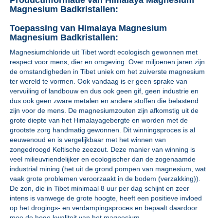
Productinformatie van Himalaya Magnesium
Magnesium Badkristallen:
Toepassing van Himalaya Magnesium
Magnesium Badkristallen:
Magnesiumchloride uit Tibet wordt ecologisch gewonnen met
respect voor mens, dier en omgeving. Over miljoenen jaren zijn
de omstandigheden in Tibet uniek om het zuiverste magnesium
ter wereld te vormen. Ook vandaag is er geen sprake van
vervuiling of landbouw en dus ook geen gif, geen industrie en
dus ook geen zware metalen en andere stoffen die belastend
zijn voor de mens. De magnesiumzouten zijn afkomstig uit de
grote diepte van het Himalayagebergte en worden met de
grootste zorg handmatig gewonnen. Dit winningsproces is al
eeuwenoud en is vergelijkbaar met het winnen van
zongedroogd Keltische zeezout. Deze manier van winning is
veel milieuvriendelijker en ecologischer dan de zogenaamde
industrial mining (het uit de grond pompen van magnesium, wat
vaak grote problemen veroorzaakt in de bodem (verzakking)).
De zon, die in Tibet minimaal 8 uur per dag schijnt en zeer
intens is vanwege de grote hoogte, heeft een positieve invloed
op het drogings- en verdampingsproces en bepaalt daardoor
mee de hoge kwaliteit van het magnesium.