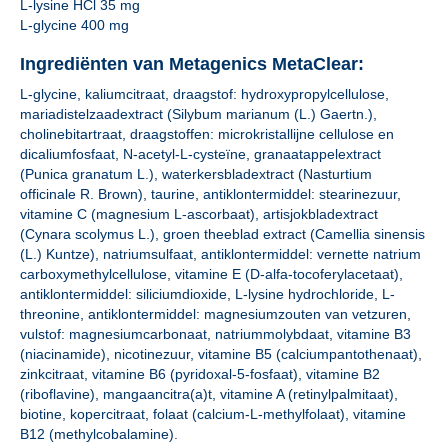
L-lysine HCl 35 mg
L-glycine 400 mg
Ingrediënten van Metagenics MetaClear:
L-glycine, kaliumcitraat, draagstof: hydroxypropylcellulose,
mariadistelzaadextract (Silybum marianum (L.) Gaertn.),
cholinebitartraat, draagstoffen: microkristallijne cellulose en
dicaliumfosfaat, N-acetyl-L-cysteïne, granaatappelextract
(Punica granatum L.), waterkersbladextract (Nasturtium
officinale R. Brown), taurine, antiklontermiddel: stearinezuur,
vitamine C (magnesium L-ascorbaat), artisjokbladextract
(Cynara scolymus L.), groen theeblad extract (Camellia sinensis
(L.) Kuntze), natriumsulfaat, antiklontermiddel: vernette natrium
carboxymethylcellulose, vitamine E (D-alfa-tocoferylacetaat),
antiklontermiddel: siliciumdioxide, L-lysine hydrochloride, L-
threonine, antiklontermiddel: magnesiumzouten van vetzuren,
vulstof: magnesiumcarbonaat, natriummolybdaat, vitamine B3
(niacinamide), nicotinezuur, vitamine B5 (calciumpantothenaat),
zinkcitraat, vitamine B6 (pyridoxal-5-fosfaat), vitamine B2
(riboflavine), mangaancitra(a)t, vitamine A (retinylpalmitaat),
biotine, kopercitraat, folaat (calcium-L-methylfolaat), vitamine
B12 (methylcobalamine).