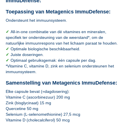
ImmuDefense:
Toepassing van Metagenics ImmuDefense:
Ondersteunt het immuunsysteem.
✓
All-in-one combinatie van dé vitamines en mineralen,
specifiek ter ondersteuning van de weerstand*, om de
natuurlijke immuunrespons van het lichaam paraat te houden.
✓
Optimale biologische beschikbaarheid.
✓
Juiste doseringen.
✓
Optimaal gebruiksgemak: één capsule per dag.
*Vitamine C, vitamine D, zink en selenium ondersteunen het
immuunsysteem.
Samenstelling van Metagenics ImmuDefense:
Elke capsule bevat (=dagdosering):
Vitamine C (ascorbinezuur) 200 mg
Zink (bisglycinaat) 15 mg
Quercetine 50 mg
Selenium (L-selenomethionine) 27,5 mcg
Vitamine D (cholecalciferol) 50 mcg