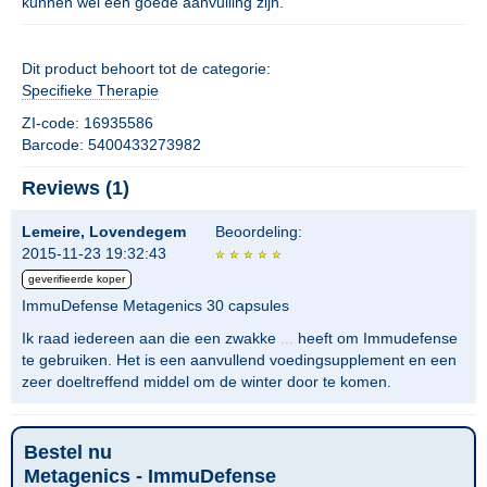
kunnen wel een goede aanvulling zijn.
Dit product behoort tot de categorie:
Specifieke Therapie
ZI-code: 16935586
Barcode: 5400433273982
Reviews (1)
Lemeire, Lovendegem
Beoordeling:
2015-11-23 19:32:43
geverifieerde koper
ImmuDefense Metagenics 30 capsules
Ik raad iedereen aan die een zwakke
...
heeft om Immudefense
te gebruiken. Het is een aanvullend voedingsupplement en een
zeer doeltreffend middel om de winter door te komen.
Bestel nu
Metagenics - ImmuDefense