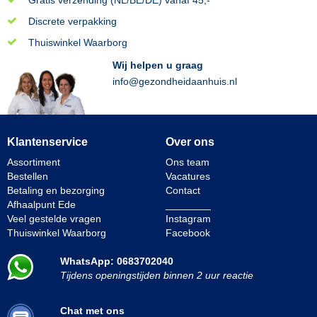
Gratis verzending (NL/BE/DE) vanaf 45,-
Discrete verpakking
Thuiswinkel Waarborg
Wij helpen u graag
info@gezondheidaanhuis.nl
Klantenservice
Over ons
Assortiment
Ons team
Bestellen
Vacatures
Betaling en bezorging
Contact
Afhaalpunt Ede
________
Veel gestelde vragen
Instagram
Thuiswinkel Waarborg
Facebook
WhatsApp: 0683702040
Tijdens openingstijden binnen 2 uur reactie
Chat met ons