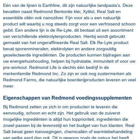
Eén van de lijnen is Earthline, dit zijn natuurlijke tandpasta’s. Deze
bevatten naast Redmond Bentonite klei, Xylitol, Real Salt en
essentiële oliën ook nanozilver. Fijn voor als u een natuurlijk
product wilt waarbij u nog steeds zorgt voor een verfrissend schoon
gebit. Een andere lijn is de Re-Lyte, dit bestaat uit een assortiment
van verschillende elektrolytenproducten. Hierbij wordt gebruikt
gemaakt van het ongeraffineerde Real Salt. Elk Re-Lyte product
bevat sporenmineralen, elektrolyten en andere zorgvuldig
geselecteerde ingrediënten. De producten kunnen bijdragen aan
uw energiehuishouding, helpen bij hydratatie, immuniteit of voor uw
pre-workout. Redmond Life is slechts één bedrijf in de
merkenfamilie Redmond Inc. Zo zijn er ook nog zustermerken als
Redmond Farms, die natuurlijke boerderijproducten leveren en veel
meer.
Eigenschappen van Redmond voedingssupplementen
Bij Redmond zetten ze zich in om producten te leveren die
eenvoudig, schoon en echt zijn. Het gebruik van de zuiverst
mogelijke ingrediënten is altijd hun topprioriteit, ingrediënten die
zowel passen bij de levensstijl en het budget van hun klanten. Real
Salt bevat geen toevoegingen, chemicaliën of warmtebehandeling
van welke aard dan ook. Dit is gewoon zoals de natuur het heeft