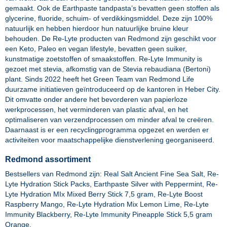
gemaakt. Ook de Earthpaste tandpasta’s bevatten geen stoffen als
glycerine, fluoride, schuim- of verdikkingsmiddel. Deze zijn 100%
natuurlijk en hebben hierdoor hun natuurlijke bruine kleur
behouden. De Re-Lyte producten van Redmond zijn geschikt voor
een Keto, Paleo en vegan lifestyle, bevatten geen suiker,
kunstmatige zoetstoffen of smaakstoffen. Re-Lyte Immunity is
gezoet met stevia, afkomstig van de Stevia rebaudiana (Bertoni)
plant. Sinds 2022 heeft het Green Team van Redmond Life
duurzame initiatieven geïntroduceerd op de kantoren in Heber City.
Dit omvatte onder andere het bevorderen van papierloze
werkprocessen, het verminderen van plastic afval, en het
optimaliseren van verzendprocessen om minder afval te creëren.
Daarnaast is er een recyclingprogramma opgezet en werden er
activiteiten voor maatschappelijke dienstverlening georganiseerd.
Redmond assortiment
Bestsellers van Redmond zijn:
Real Salt Ancient Fine Sea Salt
,
Re-
Lyte Hydration Stick Packs
,
Earthpaste Silver with Peppermint
,
Re-
Lyte Hydration MIx Mixed Berry Stick 7,5 gram
,
Re-Lyte Boost
Raspberry Mango
,
Re-Lyte Hydration Mix Lemon Lime
,
Re-Lyte
Immunity Blackberry
,
Re-Lyte Immunity Pineapple Stick 5,5 gram
Orange
.