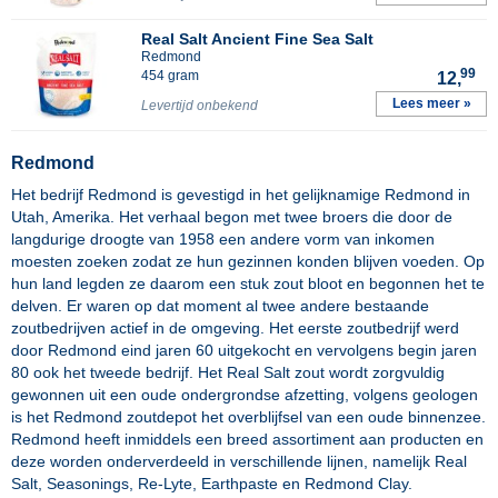
Real Salt Ancient Fine Sea Salt
Redmond
99
454 gram
12,
Lees meer »
Levertijd onbekend
Redmond
Het bedrijf Redmond is gevestigd in het gelijknamige Redmond in
Utah, Amerika. Het verhaal begon met twee broers die door de
langdurige droogte van 1958 een andere vorm van inkomen
moesten zoeken zodat ze hun gezinnen konden blijven voeden. Op
hun land legden ze daarom een stuk zout bloot en begonnen het te
delven. Er waren op dat moment al twee andere bestaande
zoutbedrijven actief in de omgeving. Het eerste zoutbedrijf werd
door Redmond eind jaren 60 uitgekocht en vervolgens begin jaren
80 ook het tweede bedrijf. Het Real Salt zout wordt zorgvuldig
gewonnen uit een oude ondergrondse afzetting, volgens geologen
is het Redmond zoutdepot het overblijfsel van een oude binnenzee.
Redmond heeft inmiddels een breed assortiment aan producten en
deze worden onderverdeeld in verschillende lijnen, namelijk Real
Salt, Seasonings, Re-Lyte, Earthpaste en Redmond Clay.