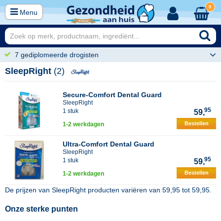
0
Menu
7 gediplomeerde drogisten
SleepRight
(2)
Secure-Comfort Dental Guard
SleepRight
95
1 stuk
59,
Bestellen
1-2 werkdagen
Ultra-Comfort Dental Guard
SleepRight
95
1 stuk
59,
Bestellen
1-2 werkdagen
De prijzen van
SleepRight
producten variëren van
59,95
tot
59,95
.
Onze sterke punten