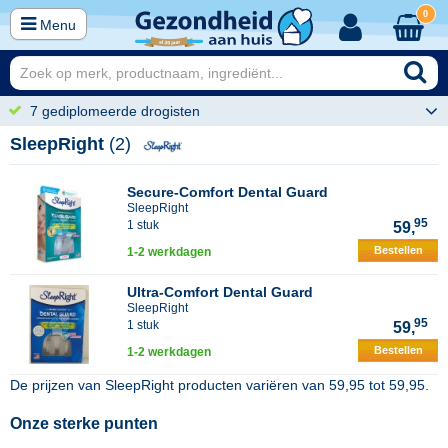
0
Menu
7 gediplomeerde drogisten
SleepRight
(2)
Secure-Comfort Dental Guard
SleepRight
95
1 stuk
59,
Bestellen
1-2 werkdagen
Ultra-Comfort Dental Guard
SleepRight
95
1 stuk
59,
Bestellen
1-2 werkdagen
De prijzen van
SleepRight
producten variëren van
59,95
tot
59,95
.
Onze sterke punten