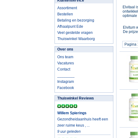
Klantenservice
Elvitaal 
Assortiment
ontwikkel
Bestellen
optimale
Betaling en bezorging
Afhaalpunt Ede
Elvitum
w
De prijz
Veel gestelde vragen
Thuiswinkel Waarborg
Pagina 
Over ons
Ons team
Vacatures
Contact
________
Instagram
Facebook
Thuiswinkel Reviews
Willem Spierings
Gezondheidaanhuis heeft een
zeer ruime keus , ...
9 uur geleden