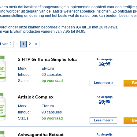
is een merk dat kwalitatief hoogwaardige supplementen aanbiedt voor een eerlijke pr
ing wordt er uit gegaan van de laatste wetenschappelijke inzichten. Zo ontstaan p
 samenstelling en dosering met het beste wat de natuur ons kan bieden.
Lees meer.
ordt onder onze klanten beoordeeld met een
9,4
uit
10
met
28
reviews.
en van
Elvitum
producten variëren van
7,95
tot
84,95
.
1 van 2
«
1
2
»
5-HTP Griffonia Simplicifolia
Adviesprijs
19,
95
Merk:
Elvitum
Inhoud:
60 capsules
Status:
op voorraad
Lees meer »
Be
Artisjok Complex
Adviesprijs
19,
95
Merk:
Elvitum
Inhoud:
90 capsules
Status:
op voorraad
Lees meer »
Be
Ashwagandha Extract
Adviesprijs