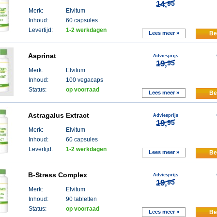
14,
95
Merk:
Elvitum
Inhoud:
60 capsules
Levertijd:
1-2 werkdagen
Lees meer »
Be
Asprinat
Adviesprijs
19,
95
Merk:
Elvitum
Inhoud:
100 vegacaps
Status:
op voorraad
Lees meer »
Be
Astragalus Extract
Adviesprijs
19,
95
Merk:
Elvitum
Inhoud:
60 capsules
Levertijd:
1-2 werkdagen
Lees meer »
Be
B-Stress Complex
Adviesprijs
19,
95
Merk:
Elvitum
Inhoud:
90 tabletten
Status:
op voorraad
Lees meer »
Be