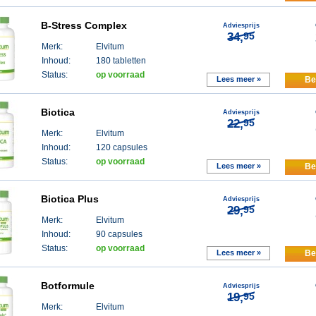
B-Stress Complex
Adviesprijs
34,
95
Merk:
Elvitum
Inhoud:
180 tabletten
Status:
op voorraad
Lees meer »
Be
Biotica
Adviesprijs
22,
95
Merk:
Elvitum
Inhoud:
120 capsules
Status:
op voorraad
Lees meer »
Be
Biotica Plus
Adviesprijs
29,
95
Merk:
Elvitum
Inhoud:
90 capsules
Status:
op voorraad
Lees meer »
Be
Botformule
Adviesprijs
19,
95
Merk:
Elvitum