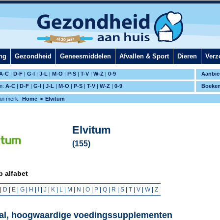
ng
Gezondheid
Geneesmiddelen
Afvallen & Sport
Dieren
Verz
A-C
|
D-F
|
G-I
|
J-L
|
M-O
|
P-S
|
T-V
|
W-Z
|
0-9
Aanbie
m:
A-C
|
D-F
|
G-I
|
J-L
|
M-O
|
P-S
|
T-V
|
W-Z
|
0-9
Boeke
an merk:
Home
Elvitum
Elvitum
(155)
 alfabet
|
D
|
E
|
G
|
H
|
I
|
J
|
K
|
L
|
M
|
N
|
O
|
P
|
Q
|
R
|
S
|
T
|
V
|
W
|
Z
aal, hoogwaardige voedingssupplementen