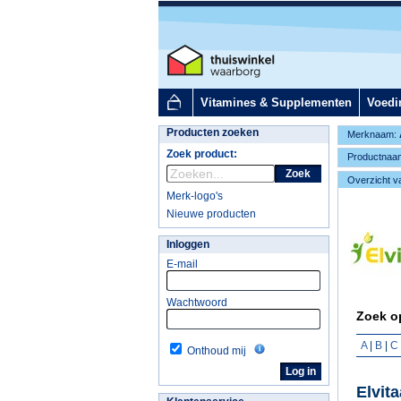
Vitamines & Supplementen
Voedi
Producten zoeken
Merknaam:
Zoek product:
Productnaa
Zoek
Overzicht v
Merk-logo's
Nieuwe producten
Inloggen
E-mail
Wachtwoord
Zoek op
A
|
B
|
C
Onthoud mij
Elvit