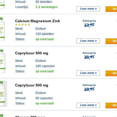
Inhoud:
90 tabletten
Levertijd:
1-2 werkdagen
Lees meer »
Be
Calcium Magnesium Zink
Adviesprijs
13,
50
Merk:
Elvitum
Inhoud:
150 tabletten
Status:
op voorraad
Lees meer »
Be
Caprylzuur 500 mg
Adviesprijs
35,
95
Merk:
Elvitum
Inhoud:
180 capsules
Status:
op voorraad
Lees meer »
Be
Caprylzuur 500 mg
Adviesprijs
19,
95
Merk:
Elvitum
Inhoud:
90 capsules
Status:
op voorraad
Lees meer »
Be