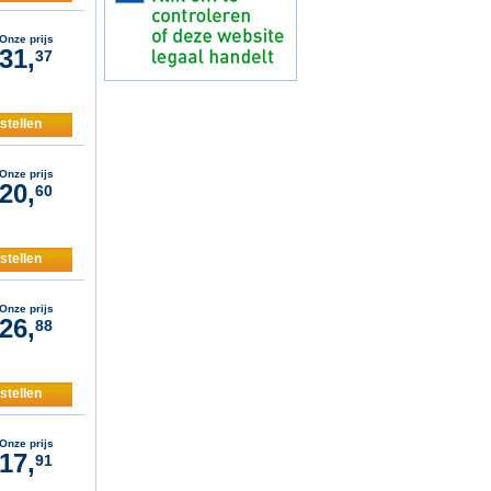
Onze prijs
31,
37
stellen
Onze prijs
20,
60
stellen
Onze prijs
26,
88
stellen
Onze prijs
17,
91