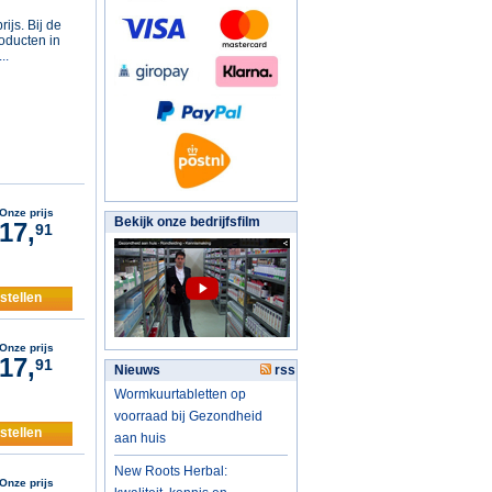
ijs. Bij de
roducten in
..
Onze prijs
Bekijk onze bedrijfsfilm
17,
91
stellen
Onze prijs
17,
91
Nieuws
rss
Wormkuurtabletten op
voorraad bij Gezondheid
stellen
aan huis
New Roots Herbal:
Onze prijs