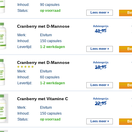
Inhoud:
90 capsules
Status:
op voorraad
Lees meer »
Be
Cranberry met D-Mannose
Adviesprijs
41,
95
Merk:
Elvitum
Inhoud:
150 capsules
Levertijd:
1-2 werkdagen
Lees meer »
Be
Cranberry met D-Mannose
Adviesprijs
18,
95
Merk:
Elvitum
Inhoud:
60 capsules
Levertijd:
1-2 werkdagen
Lees meer »
Be
Cranberry met Vitamine C
Adviesprijs
22,
95
Merk:
Elvitum
Inhoud:
150 capsules
Status:
op voorraad
Lees meer »
Be