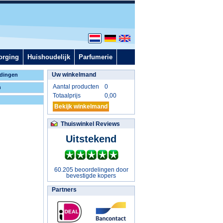
orging
Huishoudelijk
Parfumerie
Uw winkelmand
dingen
Aantal producten
0
n
Totaalprijs
0,00
Bekijk winkelmand
Thuiswinkel Reviews
Uitstekend
60.205 beoordelingen door
bevestigde kopers
Partners