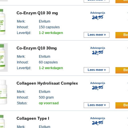
Co-Enzym Q10 30 mg
Adviesprijs
24,
95
Merk:
Elvitum
Inhoud:
150 capsules
Levertijd:
1-2 werkdagen
Lees meer »
Be
Co-Enzym Q10 30mg
Adviesprijs
12,
50
Merk:
Elvitum
Inhoud:
60 capsules
Levertijd:
1-2 werkdagen
Lees meer »
Be
Collageen Hydrolisaat Complex
Adviesprijs
28,
95
Merk:
Elvitum
Inhoud:
500 gram
Status:
op voorraad
Lees meer »
Be
Collageen Type I
Adviesprijs
24,
95
Merk:
Elvitum