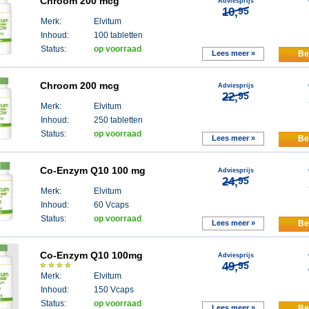
Chroom 200 mcg
Adviesprijs
10,
95
Merk:
Elvitum
Inhoud:
100 tabletten
Status:
op voorraad
Lees meer »
Be
Chroom 200 mcg
Adviesprijs
22,
95
Merk:
Elvitum
Inhoud:
250 tabletten
Status:
op voorraad
Lees meer »
Be
Co-Enzym Q10 100 mg
Adviesprijs
24,
95
Merk:
Elvitum
Inhoud:
60 Vcaps
Status:
op voorraad
Lees meer »
Be
Co-Enzym Q10 100mg
Adviesprijs
49,
95
Merk:
Elvitum
Inhoud:
150 Vcaps
Status:
op voorraad
Lees meer »
Be