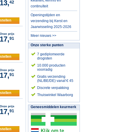
kwaliteit, kennis en
13,
42
continuïteit
Openingstijden en
stellen
verzending bij Kerst en
Jaarwisseling 2025-2026
Onze prijs
Meer nieuws >>
17,
91
Onze sterke punten
7 gediplomeerde
stellen
drogisten
10.000 producten
voorradig
Onze prijs
17,
91
Gratis verzending
(NL/BE/DE) vanaf € 45
Discrete verpakking
stellen
Thuiswinkel Waarborg
Onze prijs
Geneesmiddelen keurmerk
17,
91
stellen