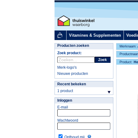
Vitamines & Supplementen
Voedi
Producten zoeken
Merknaam:
Zoek product:
Productnaa
Zoek
Product:
H
Merk-logo's
Nieuwe producten
Recent bekeken
1 product
Inloggen
E-mail
Wachtwoord
Onthoud mij