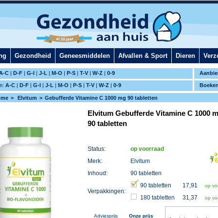
ng
Gezondheid
Geneesmiddelen
Afvallen & Sport
Dieren
Verz
A-C
|
D-F
|
G-I
|
J-L
|
M-O
|
P-S
|
T-V
|
W-Z
|
0-9
Aanbie
m:
A-C
|
D-F
|
G-I
|
J-L
|
M-O
|
P-S
|
T-V
|
W-Z
|
0-9
Boeke
ome
Elvitum
Gebufferde Vitamine C 1000 mg 90 tabletten
Elvitum Gebufferde Vitamine C 1000 
90 tabletten
Status:
op voorraad
Merk:
Elvitum
Inhoud:
90 tabletten
90 tabletten
17,91
op vo
Verpakkingen:
180 tabletten
31,37
op vo
Adviesprijs
Onze prijs