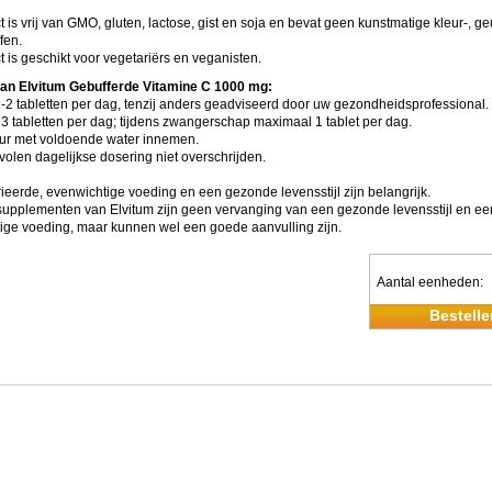
t is vrij van GMO, gluten, lactose, gist en soja en bevat geen kunstmatige kleur-, ge
fen.
t is geschikt voor vegetariërs en veganisten.
an Elvitum Gebufferde Vitamine C 1000 mg:
-2 tabletten per dag, tenzij anders geadviseerd door uw gezondheidsprofessional.
3 tabletten per dag; tijdens zwangerschap maximaal 1 tablet per dag.
eur met voldoende water innemen.
olen dagelijkse dosering niet overschrijden.
ieerde, evenwichtige voeding en een gezonde levensstijl zijn belangrijk.
upplementen van Elvitum zijn geen vervanging van een gezonde levensstijl en ee
ige voeding, maar kunnen wel een goede aanvulling zijn.
Aantal eenheden
Bestelle