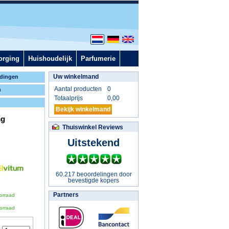
orging
Huishoudelijk
Parfumerie
Uw winkelmand
dingen
Aantal producten
0
n
Totaalprijs
0,00
Bekijk winkelmand
mg
Thuiswinkel Reviews
Uitstekend
60.217 beoordelingen door
bevestigde kopers
Partners
orraad
orraad