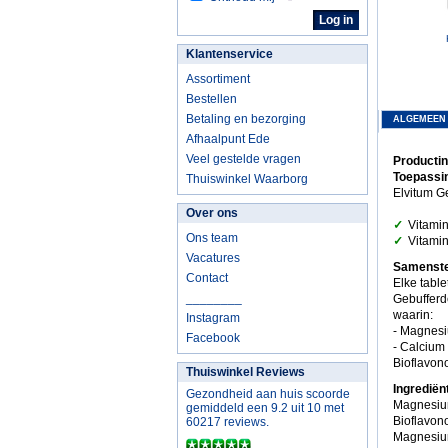
Klantenservice
Assortiment
Bestellen
Betaling en bezorging
ALGEMEEN
Afhaalpunt Ede
Veel gestelde vragen
Productin
Toepassin
Thuiswinkel Waarborg
Elvitum G
Over ons
✓
Vitamin
Ons team
✓
Vitamin
Vacatures
Samenstel
Contact
Elke table
________
Gebufferd
waarin:
Instagram
- Magnesi
Facebook
- Calcium
Bioflavon
Thuiswinkel Reviews
Ingrediën
Gezondheid aan huis scoorde
Magnesium
gemiddeld een 9.2 uit 10 met
Bioflavon
60217 reviews.
Magnesiums