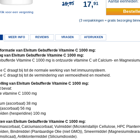
Aantal eenheden
17,
19,
95
91
Bestell
Klik voor een vergroting
(3 verpakkingen = gratis bezorging bin
MEER INFO
REVIEWS
VRAGEN
AFDRUKKEN
formatie van Elvitum Gebufferde Vitamine C 1000 mg:
g van Elvitum Gebufferde Vitamine C 1000 mg:
ebufferde Vitamine C 1000 mg is ontzuurde vitamine C uit Calcium- en Magnesium
e C draagt bij tot de normale werking van het immuunsysteem.
e C draagt bij tot de vermindering van vermoeidheid en moeheid.
ling van Elvitum Gebufferde Vitamine C 1000 mg:
t bevat:
e vitamine C 1000 mg
um (ascorbaat) 38 mg
 (ascorbaat) 56 mg
oïden (hesperidine) 100 mg
ten van Elvitum Gebufferde Vitamine C 1000 mg:
ascorbaat, Calciumascorbaat, Vulmiddel (Microkristallijn Cellulose, HPC Plantenv
oïden, Bindmiddel (Plantaardige Olie (niet GMO)), Smeermiddel (Magnesiumsteara
ilicaat), Antiklontermiddel (Siliciumdioxide).