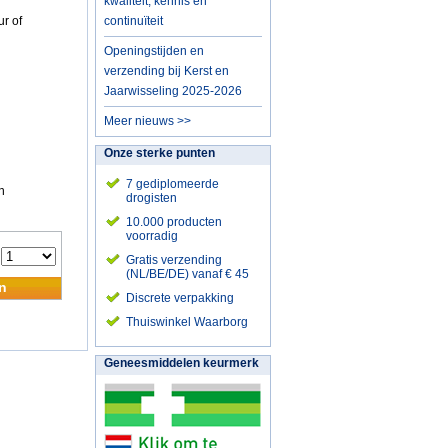
kwaliteit, kennis en
ur of
continuïteit
Openingstijden en
verzending bij Kerst en
Jaarwisseling 2025-2026
Meer nieuws >>
Onze sterke punten
7 gediplomeerde
n
drogisten
10.000 producten
voorradig
:
Gratis verzending
(NL/BE/DE) vanaf € 45
n
Discrete verpakking
Thuiswinkel Waarborg
Geneesmiddelen keurmerk