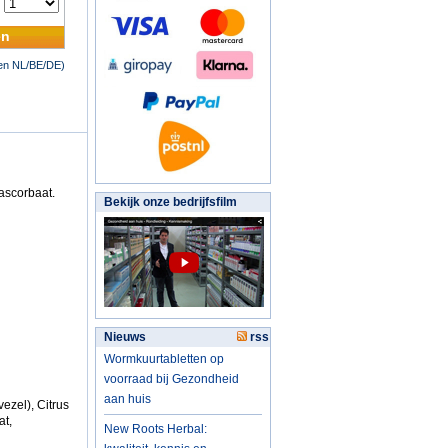
:
en
nen NL/BE/DE)
ascorbaat.
Bekijk onze bedrijfsfilm
Nieuws
rss
Wormkuurtabletten op
voorraad bij Gezondheid
aan huis
ezel), Citrus
at,
New Roots Herbal: