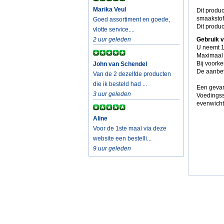
Marika Veul
Dit produc
smaakstof
Goed assortiment en goede,
Dit produc
vlotte service....
2 uur geleden
Gebruik v
U neemt 1
Maximaal 
Bij voork
John van Schendel
De aanbev
Van de 2 dezelfde producten
die ik besteld had ...
Een gevar
3 uur geleden
Voedingss
evenwicht
Aline
Voor de 1ste maal via deze
website een bestelli...
9 uur geleden