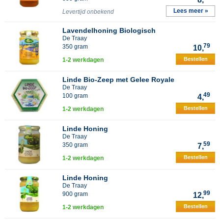
Lees meer »
Levertijd onbekend
Lavendelhoning Biologisch
De Traay
79
350 gram
10,
Bestellen
1-2 werkdagen
Linde Bio-Zeep met Gelee Royale
De Traay
49
100 gram
4,
Bestellen
1-2 werkdagen
Linde Honing
De Traay
59
350 gram
7,
Bestellen
1-2 werkdagen
Linde Honing
De Traay
99
900 gram
12,
Bestellen
1-2 werkdagen