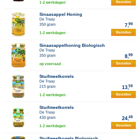
Bestellen
1-2 werkdagen
Sinaasappel Honing
De Traay
99
350 gram
7,
Bestellen
1-2 werkdagen
Sinaasappelhoning Biologisch
De Traay
99
350 gram
8,
Bestellen
op voorraad
Stuifmeelkorrels
De Traay
59
215 gram
13,
Bestellen
1-2 werkdagen
Stuifmeelkorrels
De Traay
49
430 gram
24,
Bestellen
1-2 werkdagen
Stuifmeelkorrels Biologisch