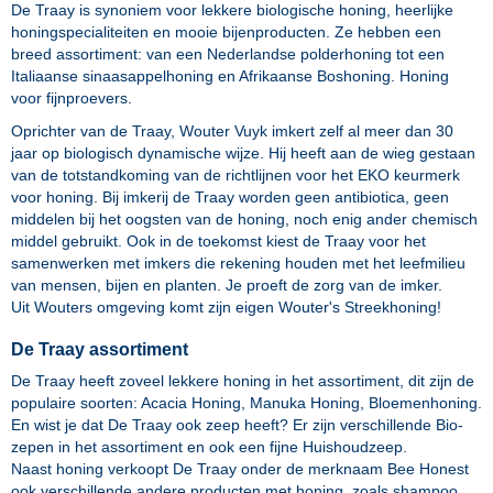
De Traay is synoniem voor lekkere biologische honing, heerlijke
honingspecialiteiten en mooie bijenproducten. Ze hebben een
breed assortiment: van een Nederlandse polderhoning tot een
Italiaanse sinaasappelhoning en Afrikaanse Boshoning. Honing
voor fijnproevers.
Oprichter van de Traay, Wouter Vuyk imkert zelf al meer dan 30
jaar op biologisch dynamische wijze. Hij heeft aan de wieg gestaan
van de totstandkoming van de richtlijnen voor het EKO keurmerk
voor honing. Bij imkerij de Traay worden geen antibiotica, geen
middelen bij het oogsten van de honing, noch enig ander chemisch
middel gebruikt. Ook in de toekomst kiest de Traay voor het
samenwerken met imkers die rekening houden met het leefmilieu
van mensen, bijen en planten. Je proeft de zorg van de imker.
Uit Wouters omgeving komt zijn eigen Wouter's Streekhoning!
De Traay assortiment
De Traay heeft zoveel lekkere honing in het assortiment, dit zijn de
populaire soorten:
Acacia Honing
,
Manuka Honing
,
Bloemenhoning
.
En wist je dat De Traay ook zeep heeft? Er zijn verschillende
Bio-
zepen
in het assortiment en ook een fijne
Huishoudzeep
.
Naast honing verkoopt De Traay onder de merknaam
Bee Honest
ook verschillende andere producten met honing, zoals shampoo