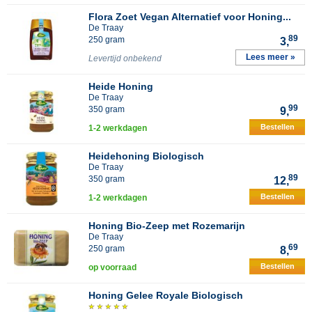
Flora Zoet Vegan Alternatief voor Honing...
De Traay
89
250 gram
3,
Lees meer »
Levertijd onbekend
Heide Honing
De Traay
99
350 gram
9,
Bestellen
1-2 werkdagen
Heidehoning Biologisch
De Traay
89
350 gram
12,
Bestellen
1-2 werkdagen
Honing Bio-Zeep met Rozemarijn
De Traay
69
250 gram
8,
Bestellen
op voorraad
Honing Gelee Royale Biologisch