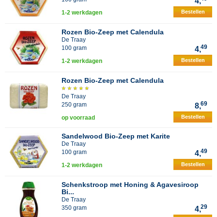
4,
Bestellen
1-2 werkdagen
Rozen Bio-Zeep met Calendula
De Traay
49
100 gram
4,
Bestellen
1-2 werkdagen
Rozen Bio-Zeep met Calendula
De Traay
69
250 gram
8,
Bestellen
op voorraad
Sandelwood Bio-Zeep met Karite
De Traay
49
100 gram
4,
Bestellen
1-2 werkdagen
Schenkstroop met Honing & Agavesiroop
Bi...
De Traay
29
350 gram
4,