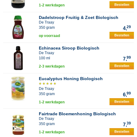
Bestellen
1-2 werkdagen
Dadelstroop Fruitig & Zoet Biologisch
De Traay
29
350 gram
4,
Bestellen
op voorraad
Echinacea Siroop Biologisch
De Traay
99
100 ml
7,
Bestellen
2-3 werkdagen
Eucalyptus Honing Biologisch
De Traay
99
350 gram
6,
Bestellen
1-2 werkdagen
Fairtrade Bloemenhoning Biologisch
De Traay
39
350 gram
7,
Bestellen
1-2 werkdagen