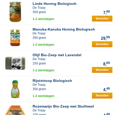
Linde Honing Biologisch
De Traay
89
350 gram
7,
Bestellen
1-2 werkdagen
Manuka-Kanuka Honing Biologisch
De Traay
99
350 gram
29,
Bestellen
1-2 werkdagen
Olijf Bio-Zeep met Lavendel
De Traay
69
250 gram
8,
Bestellen
1-2 werkdagen
Rijststroop Biologisch
De Traay
49
350 gram
4,
Bestellen
1-2 werkdagen
Rozemarijn Bio-Zeep met Stuifmeel
De Traay
49
100 gram