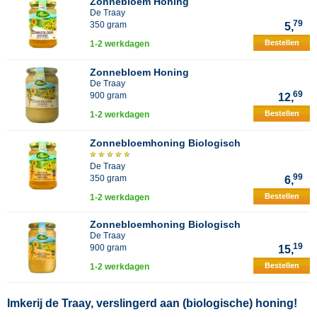
Zonnebloem Honing
De Traay
79
350 gram
5,
Bestellen
1-2 werkdagen
Zonnebloem Honing
De Traay
69
900 gram
12,
Bestellen
1-2 werkdagen
Zonnebloemhoning Biologisch
De Traay
99
350 gram
6,
Bestellen
1-2 werkdagen
Zonnebloemhoning Biologisch
De Traay
19
900 gram
15,
Bestellen
1-2 werkdagen
Imkerij de Traay, verslingerd aan (biologische) honing!