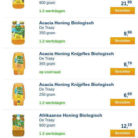
99
900 gram
21,
Bestellen
1-2 werkdagen
Acacia Honing Biologisch
De Traay
99
350 gram
9,
Bestellen
1-2 werkdagen
Acacia Honing Knijpfles Biologisch
De Traay
79
365 gram
8,
Bestellen
op voorraad
Acacia Honing Knijpfles Biologisch
De Traay
69
250 gram
6,
Bestellen
1-2 werkdagen
Afrikaanse Honing Biologisch
De Traay
19
900 gram
12,
Bestellen
1-2 werkdagen