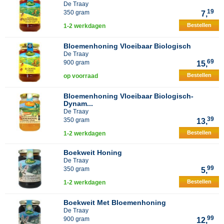
De Traay
19
350 gram
7,
Bestellen
1-2 werkdagen
Bloemenhoning Vloeibaar Biologisch
De Traay
69
900 gram
15,
Bestellen
op voorraad
Bloemenhoning Vloeibaar Biologisch-
Dynam...
De Traay
39
350 gram
13,
Bestellen
1-2 werkdagen
Boekweit Honing
De Traay
99
350 gram
5,
Bestellen
1-2 werkdagen
Boekweit Met Bloemenhoning
De Traay
99
900 gram
12,