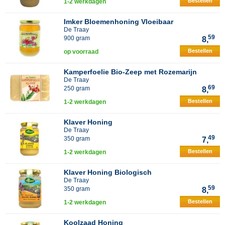
Bestellen
1-2 werkdagen
Imker Bloemenhoning Vloeibaar
De Traay
59
900 gram
8,
Bestellen
op voorraad
Kamperfoelie Bio-Zeep met Rozemarijn
De Traay
69
250 gram
8,
Bestellen
1-2 werkdagen
Klaver Honing
De Traay
49
350 gram
7,
Bestellen
1-2 werkdagen
Klaver Honing Biologisch
De Traay
59
350 gram
8,
Bestellen
1-2 werkdagen
Koolzaad Honing