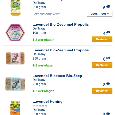
De Traay
65
350 gram
6,
Lees meer »
Levertijd onbekend
Lavendel Bio-Zeep met Propolis
De Traay
49
100 gram
4,
Bestellen
1-2 werkdagen
Lavendel Bio-Zeep met Propolis
De Traay
69
250 gram
8,
Bestellen
1-2 werkdagen
Lavendel Bloemen Bio-Zeep
De Traay
69
250 gram
8,
Bestellen
1-2 werkdagen
Lavendel Honing
De Traay
99
350 gram
8,