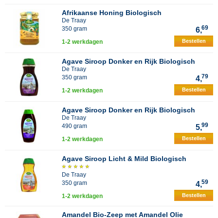
Afrikaanse Honing Biologisch
De Traay
69
350 gram
6,
Bestellen
1-2 werkdagen
Agave Siroop Donker en Rijk Biologisch
De Traay
79
350 gram
4,
Bestellen
1-2 werkdagen
Agave Siroop Donker en Rijk Biologisch
De Traay
99
490 gram
5,
Bestellen
1-2 werkdagen
Agave Siroop Licht & Mild Biologisch
De Traay
59
350 gram
4,
Bestellen
1-2 werkdagen
Amandel Bio-Zeep met Amandel Olie