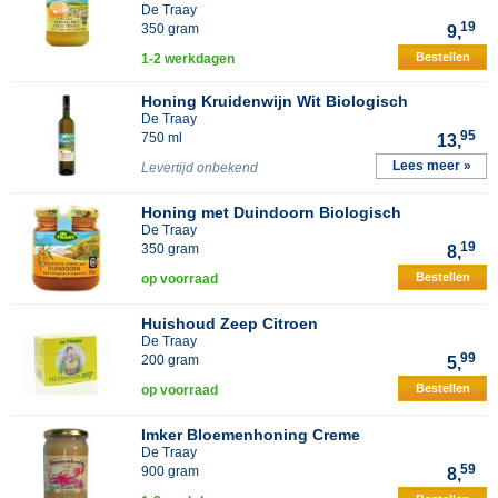
De Traay
19
350 gram
9,
Bestellen
1-2 werkdagen
Honing Kruidenwijn Wit Biologisch
De Traay
95
750 ml
13,
Lees meer »
Levertijd onbekend
Honing met Duindoorn Biologisch
De Traay
19
350 gram
8,
Bestellen
op voorraad
Huishoud Zeep Citroen
De Traay
99
200 gram
5,
Bestellen
op voorraad
Imker Bloemenhoning Creme
De Traay
59
900 gram
8,