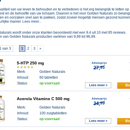
liteit van uw leven te behouden en te verbeteren is het erg belangrijk te letten op
id en de behoefte van uw lichaam. Daarom is het voor Golden Naturals zo belangr
n en oorzaken snel aan te pakken, zodat zoveel mogelijk mensen gezond kunnen 
rlijke manier.
Lees meer...
aturals
wordt onder onze klanten beoordeeld met een
9,4
uit
10
met
85
reviews.
en van
Golden Naturals
producten variëren van
9,99
tot
96,99
.
1 van 3
«
1
2
3
»
5-HTP 250 mg
Adviesprijs
27,
95
Merk:
Golden Naturals
Inhoud:
60 tabletten
Status:
op voorraad
Lees meer »
Be
Acerola Vitamine C 500 mg
Adviesprijs
24,
99
Merk:
Golden Naturals
Inhoud:
100 zuigtabletten
Status:
op voorraad
Lees meer »
Be