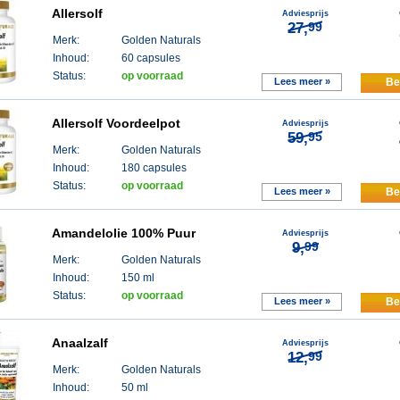
Allersolf
Adviesprijs
27,
99
Merk:
Golden Naturals
Inhoud:
60 capsules
Status:
op voorraad
Lees meer »
Be
Allersolf Voordeelpot
Adviesprijs
59,
95
Merk:
Golden Naturals
Inhoud:
180 capsules
Status:
op voorraad
Lees meer »
Be
Amandelolie 100% Puur
Adviesprijs
9,
99
Merk:
Golden Naturals
Inhoud:
150 ml
Status:
op voorraad
Lees meer »
Be
Anaalzalf
Adviesprijs
12,
99
Merk:
Golden Naturals
Inhoud:
50 ml