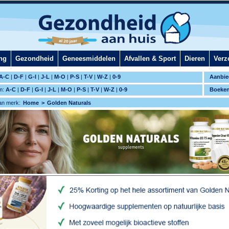
ng
Gezondheid
Geneesmiddelen
Afvallen & Sport
Dieren
Verz
A-C
|
D-F
|
G-I
|
J-L
|
M-O
|
P-S
|
T-V
|
W-Z
|
0-9
Aanbie
m:
A-C
|
D-F
|
G-I
|
J-L
|
M-O
|
P-S
|
T-V
|
W-Z
|
0-9
Boeke
an merk:
Home
Golden Naturals