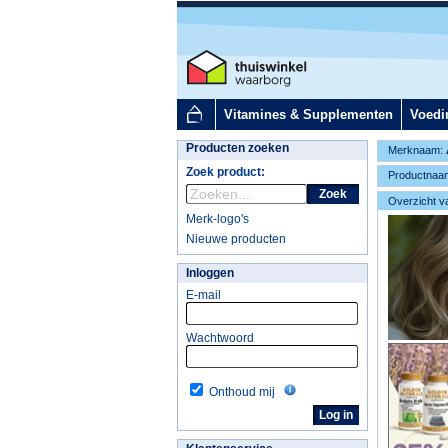
Vitamines & Supplementen
Voedi
Producten zoeken
Merknaam:
Zoek product:
Productnaa
Zoek
Overzicht v
Merk-logo's
Nieuwe producten
Inloggen
E-mail
Wachtwoord
Onthoud mij