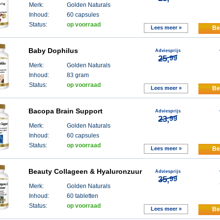
Merk:
Golden Naturals
Inhoud:
60 capsules
Status:
op voorraad
Lees meer »
Be
Baby Dophilus
Adviesprijs
25,
99
Merk:
Golden Naturals
Inhoud:
83 gram
Status:
op voorraad
Lees meer »
Be
Bacopa Brain Support
Adviesprijs
23,
99
Merk:
Golden Naturals
Inhoud:
60 capsules
Status:
op voorraad
Lees meer »
Be
Beauty Collageen & Hyaluronzuur
Adviesprijs
35,
99
Merk:
Golden Naturals
Inhoud:
60 tabletten
Status:
op voorraad
Lees meer »
Be