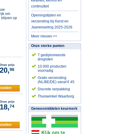
kwaliteit, kennis en
continuïteit
 uw
ijk om
Openingstijden en
blijven op
verzending bij Kerst en
Jaarwisseling 2025-2026
Meer nieuws >>
Onze sterke punten
7 gediplomeerde
drogisten
Onze prijs
10.000 producten
20,
96
voorradig
Gratis verzending
(NL/BE/DE) vanaf € 45
stellen
Discrete verpakking
Thuiswinkel Waarborg
Onze prijs
18,
74
Geneesmiddelen keurmerk
stellen