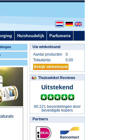
orging
Huishoudelijk
Parfumerie
Uw winkelmand
dingen
Aantal producten
0
n
Totaalprijs
0,00
Bekijk winkelmand
Thuiswinkel Reviews
Uitstekend
60.221 beoordelingen door
bevestigde kopers
Partners