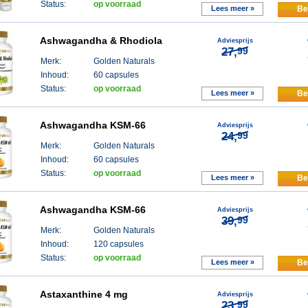
Status:
op voorraad
Lees meer »
Be
Ashwagandha & Rhodiola
Adviesprijs
27,
99
Merk:
Golden Naturals
Inhoud:
60 capsules
Status:
op voorraad
Lees meer »
Be
Ashwagandha KSM-66
Adviesprijs
24,
99
Merk:
Golden Naturals
Inhoud:
60 capsules
Status:
op voorraad
Lees meer »
Be
Ashwagandha KSM-66
Adviesprijs
39,
99
Merk:
Golden Naturals
Inhoud:
120 capsules
Status:
op voorraad
Lees meer »
Be
Astaxanthine 4 mg
Adviesprijs
23,
99