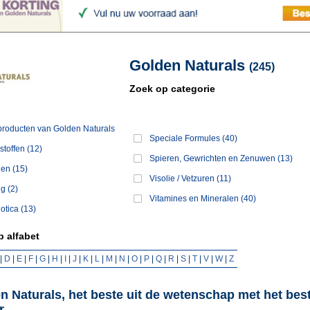
Golden Naturals
(245)
Zoek op categorie
 producten van Golden Naturals
Speciale Formules (40)
stoffen (12)
Spieren, Gewrichten en Zenuwen (13)
den (15)
Visolie / Vetzuren (11)
g (2)
Vitamines en Mineralen (40)
otica (13)
 alfabet
|
D
|
E
|
F
|
G
|
H
|
I
|
J
|
K
|
L
|
M
|
N
|
O
|
P
|
Q
|
R
|
S
|
T
|
V
|
W
|
Z
n Naturals, het beste uit de wetenschap met het best
r