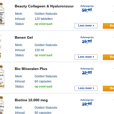
Beauty Collageen & Hyaluronzuur
Adviesprijs
59,
99
Merk:
Golden Naturals
Inhoud:
120 tabletten
Status:
op voorraad
Lees meer »
Be
Benen Gel
Adviesprijs
15,
99
Merk:
Golden Naturals
Inhoud:
150 ml
Status:
op voorraad
Lees meer »
Be
Bio Mineralen Plus
Adviesprijs
22,
99
Merk:
Golden Naturals
Inhoud:
60 capsules
Status:
op voorraad
Lees meer »
Be
Biotine 10.000 mcg
Adviesprijs
19,
99
Merk:
Golden Naturals
Inhoud:
90 capsules