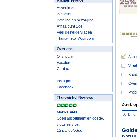
Klantenservice
Assortiment
Bestellen
Betaling en bezorging
Afhaalpunt Ede
Veel gestelde vragen
Thuiswinkel Waarborg
Over ons
Ons team
Alle
Vacatures
Vloei
Contact
Krui
________
Instagram
Overi
Facebook
Probi
Thuiswinkel Reviews
Zoek op
Marika Veul
A
|
B
|
C
Goed assortiment en goede,
vlotte service....
Golde
12 uur geleden
natuu