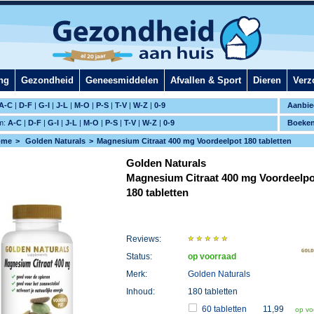
ng
Gezondheid
Geneesmiddelen
Afvallen & Sport
Dieren
Verz
A-C
|
D-F
|
G-I
|
J-L
|
M-O
|
P-S
|
T-V
|
W-Z
|
0-9
Aanbie
m:
A-C
|
D-F
|
G-I
|
J-L
|
M-O
|
P-S
|
T-V
|
W-Z
|
0-9
Boeke
ome
Golden Naturals
Magnesium Citraat 400 mg Voordeelpot 180 tabletten
Golden Naturals
Magnesium Citraat 400 mg Voordeelpo
180 tabletten
Reviews:
Status:
op voorraad
Merk:
Golden Naturals
Inhoud:
180 tabletten
60 tabletten
11,99
op vo