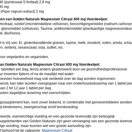
6 (pyridoxaal-5-fosfaat) 2,8 mg
00 mg
 (Piper nigrum extract) 2 mg
ten van Golden Naturals Magnesium Citraat 400 mg Voordeelpot:
itraat, vulstof (microkristallijne cellulose), bevochtigingsmiddel (natrium carboxy
, glansmiddel (cellulose), Taurine, antiklontermiddel (plantaardige magnesiumstear
B6, BioPerine.
t is vrij van: Ei, glutenbevattende granen, lupine, melk, mosterd, noten, pinda, scha
, selderij, sesamzaad, soja, sulfiet, vis.
voor vegetariërs en veganisten.
an Golden Naturals Magnesium Citraat 400 mg Voordeelpot:
 tabletten per dag, tenzij anders geadviseerd door uw gezondheidsprofessional.
ur innemen tijdens of na de maaltijd met water.
evolen hoeveelheid mag ook verdeeld over de dag worden ingenomen.
wenst, kan later worden overgegaan naar een onderhoudsdosering van 1 tablet pe
an 2 tot 12 jaar 1 tablet per dag.
olen dagelijkse dosering niet overschrijden.
ngssupplement kan, voor zover bekend, in combinatie met geneesmiddelen worden 
bij kinderwens, zwangerschap en/of borstvoeding.
ieerde, evenwichtige voeding en een gezonde levensstijl zijn belangrijk.
upplementen van Golden Naturals zijn geen vervanging van een gezonde levensst
ige voeding, maar kunnen wel een goede aanvulling zijn.
t behoort tot de categorie:
Magnesium Citraat