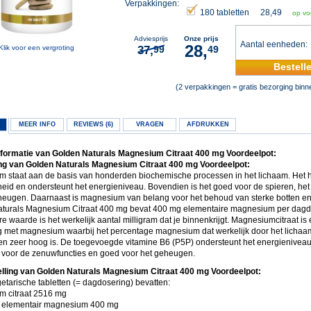
Verpakkingen:
180 tabletten
28,49
op vo
Adviesprijs
Onze prijs
Aantal eenheden
28,
Klik voor een vergroting
37,
99
49
Bestell
(2 verpakkingen = gratis bezorging bin
MEER INFO
REVIEWS (6)
VRAGEN
AFDRUKKEN
formatie van Golden Naturals Magnesium Citraat 400 mg Voordeelpot:
g van Golden Naturals Magnesium Citraat 400 mg Voordeelpot:
 staat aan de basis van honderden biochemische processen in het lichaam. Het he
eid en ondersteunt het energieniveau. Bovendien is het goed voor de spieren, het
heugen. Daarnaast is magnesium van belang voor het behoud van sterke botten en
turals Magnesium Citraat 400 mg bevat 400 mg elementaire magnesium per dagd
e waarde is het werkelijk aantal milligram dat je binnenkrijgt. Magnesiumcitraat is
g met magnesium waarbij het percentage magnesium dat werkelijk door het lichaa
 zeer hoog is. De toegevoegde vitamine B6 (P5P) ondersteunt het energieniveau,
k voor de zenuwfuncties en goed voor het geheugen.
ling van Golden Naturals Magnesium Citraat 400 mg Voordeelpot:
etarische tabletten (= dagdosering) bevatten:
 citraat 2516 mg
 elementair magnesium 400 mg