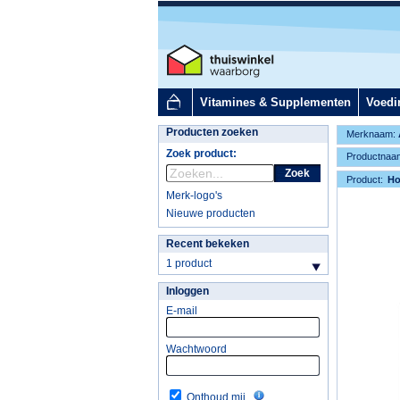
Vitamines & Supplementen
Voedi
Producten zoeken
Merknaam:
Zoek product:
Productnaa
Zoek
Product:
H
Merk-logo's
Nieuwe producten
Recent bekeken
1 product
Inloggen
E-mail
Wachtwoord
Onthoud mij