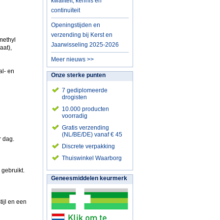
kwaliteit, kennis en
continuïteit
Openingstijden en
verzending bij Kerst en
methyl
Jaarwisseling 2025-2026
aat),
Meer nieuws >>
al- en
Onze sterke punten
7 gediplomeerde
drogisten
10.000 producten
voorradig
Gratis verzending
(NL/BE/DE) vanaf € 45
r dag.
Discrete verpakking
Thuiswinkel Waarborg
gebruikt.
Geneesmiddelen keurmerk
ijl en een