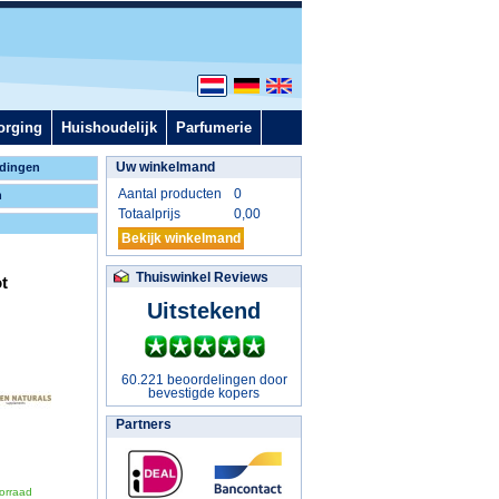
orging
Huishoudelijk
Parfumerie
Uw winkelmand
dingen
Aantal producten
0
n
Totaalprijs
0,00
Bekijk winkelmand
Thuiswinkel Reviews
t
Uitstekend
60.221 beoordelingen door
bevestigde kopers
Partners
orraad