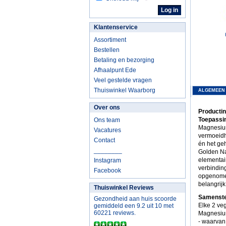
Klantenservice
Assortiment
Bestellen
Betaling en bezorging
Afhaalpunt Ede
Veel gestelde vragen
Thuiswinkel Waarborg
ALGEMEEN
Over ons
Productin
Toepassin
Ons team
Magnesium
Vacatures
vermoeidh
Contact
én het ge
________
Golden Na
elementair
Instagram
verbindin
Facebook
opgenomen
belangrij
Thuiswinkel Reviews
Samenstel
Gezondheid aan huis scoorde
Elke 2 veg
gemiddeld een 9.2 uit 10 met
60221 reviews.
Magnesium
- waarvan