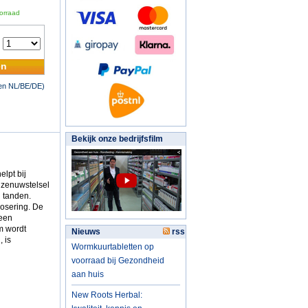
orraad
:
en
nen NL/BE/DE)
Bekijk onze bedrijfsfilm
lpt bij
 zenuwstelsel
 tanden.
osering. De
 een
m wordt
Nieuws
rss
 is
Wormkuurtabletten op
voorraad bij Gezondheid
aan huis
New Roots Herbal: