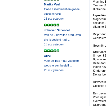
Vitamine B
Marika Veul
Taurine 1
Goed assortiment en goede,
BioPerine
vlotte service....
Ingrediën
13 uur geleden
Magnesiumc
cellulose)
vitamine 
John van Schendel
Dit produc
Van de 2 dezelfde producten
weekdieren
die ik besteld had ...
14 uur geleden
Geschikt 
Gebruik v
U neemt 2
Aline
Bij voorke
Voor de 1ste maal via deze
Deze aanb
website een bestelli...
Indien ge
20 uur geleden
Kinderen v
De aanbev
Dit voedi
Geschikt 
Een gevar
Voedingss
evenwicht
Dit produc