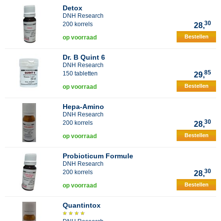
Detox
DNH Research
30
200 korrels
28,
Bestellen
op voorraad
Dr. B Quint 6
DNH Research
85
150 tabletten
29,
Bestellen
op voorraad
Hepa-Amino
DNH Research
30
200 korrels
28,
Bestellen
op voorraad
Probioticum Formule
DNH Research
30
200 korrels
28,
Bestellen
op voorraad
Quantintox