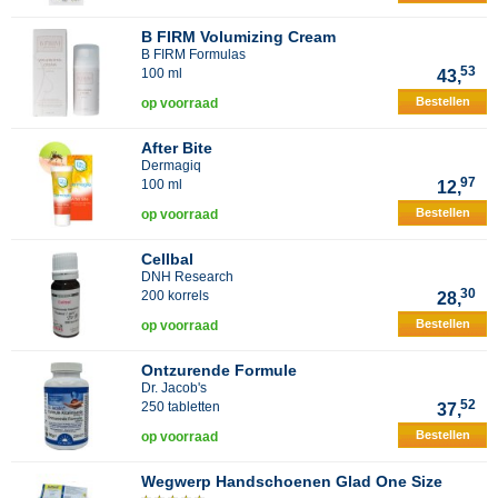
B FIRM Volumizing Cream
B FIRM Formulas
53
100 ml
43,
Bestellen
op voorraad
After Bite
Dermagiq
97
100 ml
12,
Bestellen
op voorraad
Cellbal
DNH Research
30
200 korrels
28,
Bestellen
op voorraad
Ontzurende Formule
Dr. Jacob's
52
250 tabletten
37,
Bestellen
op voorraad
Wegwerp Handschoenen Glad One Size