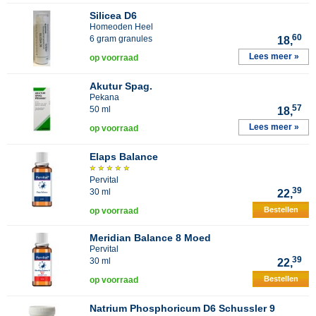
Silicea D6
Homeoden Heel
60
6 gram granules
18,
Lees meer »
op voorraad
Akutur Spag.
Pekana
57
50 ml
18,
Lees meer »
op voorraad
Elaps Balance
Pervital
39
30 ml
22,
Bestellen
op voorraad
Meridian Balance 8 Moed
Pervital
39
30 ml
22,
Bestellen
op voorraad
Natrium Phosphoricum D6 Schussler 9