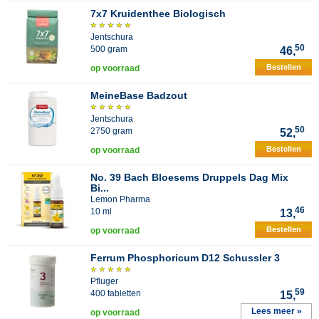
7x7 Kruidenthee Biologisch
Jentschura
50
500 gram
46,
Bestellen
op voorraad
MeineBase Badzout
Jentschura
50
2750 gram
52,
Bestellen
op voorraad
No. 39 Bach Bloesems Druppels Dag Mix
Bi...
Lemon Pharma
46
10 ml
13,
Bestellen
op voorraad
Ferrum Phosphoricum D12 Schussler 3
Pfluger
59
400 tabletten
15,
Lees meer »
op voorraad