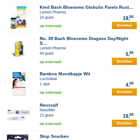
Kind Bach Bloesems Globulix Parels Rust...
Lemon Pharma
95
20 gram
19,
Bestellen
op voorraad
No. 39 Bach Bloesems Dragees Day/Night
S...
Lemon Pharma
95
44 gram
5,
Bestellen
op voorraad
Bamboe Mondkapje Wit
Lucovitaal
90
1 stuk
4,
Bestellen
op voorraad
Neuszalf
NasuMel
95
15 gram
19,
Bestellen
op voorraad
Stop Snurken