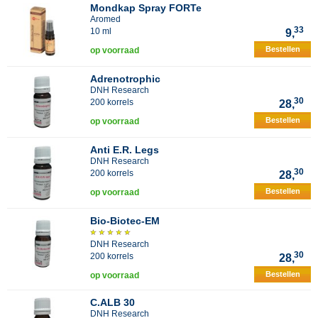
Mondkap Spray FORTe
Aromed
33
10 ml
9,
Bestellen
op voorraad
Adrenotrophic
DNH Research
30
200 korrels
28,
Bestellen
op voorraad
Anti E.R. Legs
DNH Research
30
200 korrels
28,
Bestellen
op voorraad
Bio-Biotec-EM
DNH Research
30
200 korrels
28,
Bestellen
op voorraad
C.ALB 30
DNH Research