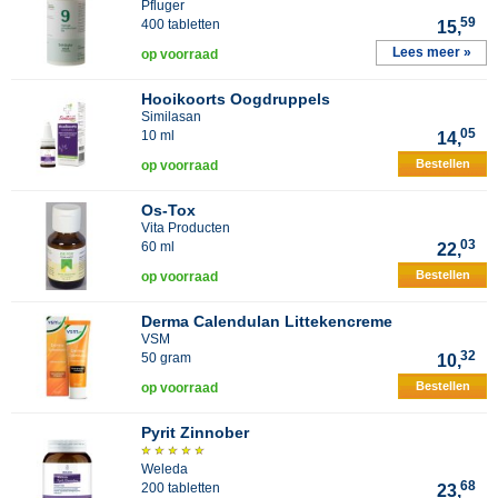
Pfluger
59
400 tabletten
15,
Lees meer »
op voorraad
Hooikoorts Oogdruppels
Similasan
05
10 ml
14,
Bestellen
op voorraad
Os-Tox
Vita Producten
03
60 ml
22,
Bestellen
op voorraad
Derma Calendulan Littekencreme
VSM
32
50 gram
10,
Bestellen
op voorraad
Pyrit Zinnober
Weleda
68
200 tabletten
23,