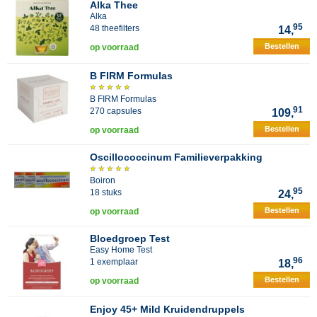
Alka Thee
Alka
95
48 theefilters
14,
Bestellen
op voorraad
B FIRM Formulas
B FIRM Formulas
91
270 capsules
109,
Bestellen
op voorraad
Oscillococcinum Familieverpakking
Boiron
95
18 stuks
24,
Bestellen
op voorraad
Bloedgroep Test
Easy Home Test
96
1 exemplaar
18,
Bestellen
op voorraad
Enjoy 45+ Mild Kruidendruppels