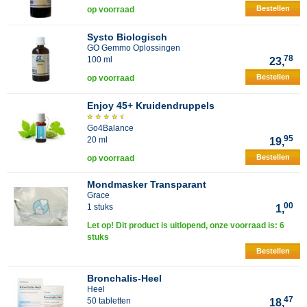
Bestellen
op voorraad
Systo Biologisch
GO Gemmo Oplossingen
78
100 ml
23,
Bestellen
op voorraad
Enjoy 45+ Kruidendruppels
Go4Balance
95
20 ml
19,
Bestellen
op voorraad
Mondmasker Transparant
Grace
00
1 stuks
1,
Let op! Dit product is uitlopend, onze voorraad is: 6
stuks
Bestellen
Bronchalis-Heel
Heel
47
50 tabletten
18,