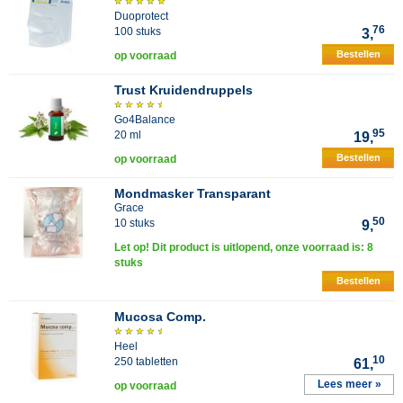
Duoprotect
76
100 stuks
3,
Bestellen
op voorraad
Trust Kruidendruppels
Go4Balance
95
20 ml
19,
Bestellen
op voorraad
Mondmasker Transparant
Grace
50
10 stuks
9,
Let op! Dit product is uitlopend, onze voorraad is: 8
stuks
Bestellen
Mucosa Comp.
Heel
10
250 tabletten
61,
Lees meer »
op voorraad