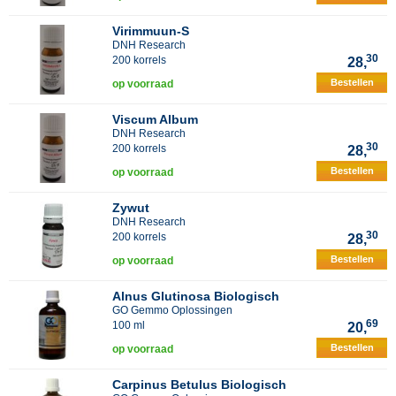
Virimmuun-S
DNH Research
30
200 korrels
28,
Bestellen
op voorraad
Viscum Album
DNH Research
30
200 korrels
28,
Bestellen
op voorraad
Zywut
DNH Research
30
200 korrels
28,
Bestellen
op voorraad
Alnus Glutinosa Biologisch
GO Gemmo Oplossingen
69
100 ml
20,
Bestellen
op voorraad
Carpinus Betulus Biologisch