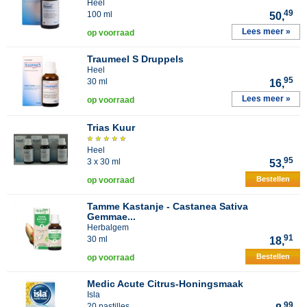
Heel
49
100 ml
50,
Lees meer »
op voorraad
Traumeel S Druppels
Heel
95
30 ml
16,
Lees meer »
op voorraad
Trias Kuur
Heel
95
3 x 30 ml
53,
Bestellen
op voorraad
Tamme Kastanje - Castanea Sativa
Gemmae...
Herbalgem
91
30 ml
18,
Bestellen
op voorraad
Medic Acute Citrus-Honingsmaak
Isla
99
20 pastilles