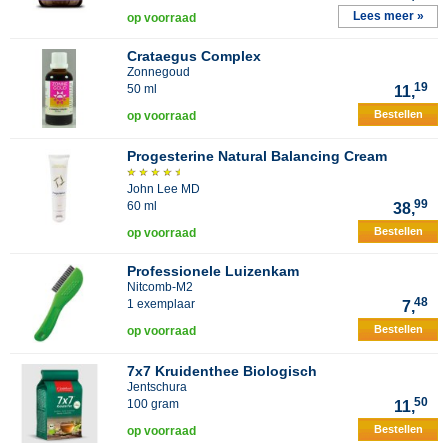
Lees meer »
op voorraad
Crataegus Complex
Zonnegoud
19
50 ml
11,
Bestellen
op voorraad
Progesterine Natural Balancing Cream
John Lee MD
99
60 ml
38,
Bestellen
op voorraad
Professionele Luizenkam
Nitcomb-M2
48
1 exemplaar
7,
Bestellen
op voorraad
7x7 Kruidenthee Biologisch
Jentschura
50
100 gram
11,
Bestellen
op voorraad