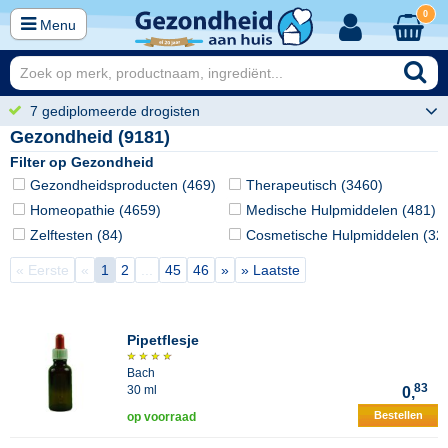
0
Menu
7 gediplomeerde drogisten
Gezondheid (9181)
Filter op Gezondheid
Gezondheidsproducten (469)
Therapeutisch (3460)
Homeopathie (4659)
Medische Hulpmiddelen (481)
Zelftesten (84)
Cosmetische Hulpmiddelen (32
« Eerste
«
1
2
...
45
46
»
» Laatste
Pipetflesje
Bach
83
30 ml
0,
Bestellen
op voorraad