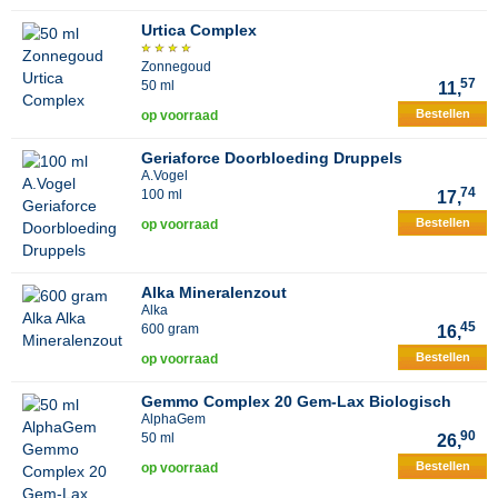
Urtica Complex
Zonnegoud
57
50 ml
11,
Bestellen
op voorraad
Geriaforce Doorbloeding Druppels
A.Vogel
74
100 ml
17,
Bestellen
op voorraad
Alka Mineralenzout
Alka
45
600 gram
16,
Bestellen
op voorraad
Gemmo Complex 20 Gem-Lax Biologisch
AlphaGem
90
50 ml
26,
Bestellen
op voorraad