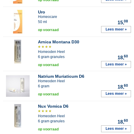
op voorraad
Uro
Homeocare
08
50 ml
15,
Lees meer »
op voorraad
Arnica Montana D30
Homeoden Heel
60
6 gram granules
18,
Lees meer »
op voorraad
Natrium Muriaticum D6
Homeoden Heel
60
6 gram
18,
Lees meer »
op voorraad
Nux Vomica D6
Homeoden Heel
60
6 gram granules
18,
Lees meer »
op voorraad