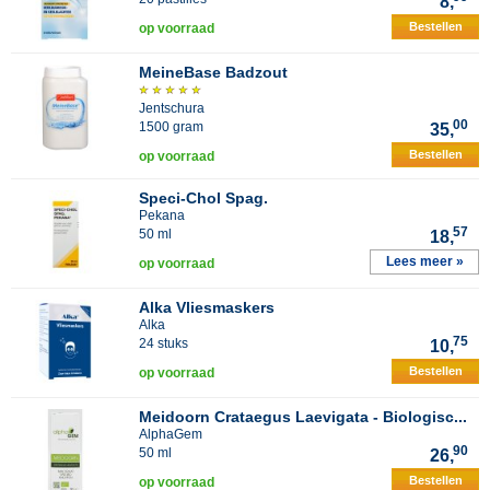
8,
Bestellen
op voorraad
MeineBase Badzout
Jentschura
00
1500 gram
35,
Bestellen
op voorraad
Speci-Chol Spag.
Pekana
57
50 ml
18,
Lees meer »
op voorraad
Alka Vliesmaskers
Alka
75
24 stuks
10,
Bestellen
op voorraad
Meidoorn Crataegus Laevigata - Biologisc...
AlphaGem
90
50 ml
26,
Bestellen
op voorraad