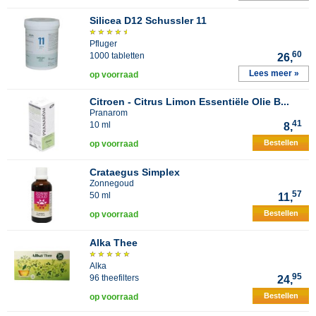
Silicea D12 Schussler 11
Pfluger
60
1000 tabletten
26,
Lees meer »
op voorraad
Citroen - Citrus Limon Essentiële Olie B...
Pranarom
41
10 ml
8,
Bestellen
op voorraad
Crataegus Simplex
Zonnegoud
57
50 ml
11,
Bestellen
op voorraad
Alka Thee
Alka
95
96 theefilters
24,
Bestellen
op voorraad