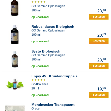
GO Gemmo Oplossingen
78
100 ml
23,
Bestellen
op voorraad
Rubus Idaeus Biologisch
GO Gemmo Oplossingen
69
100 ml
20,
Bestellen
op voorraad
Systo Biologisch
GO Gemmo Oplossingen
78
100 ml
23,
Bestellen
op voorraad
Enjoy 45+ Kruidendruppels
Go4Balance
95
20 ml
19,
Bestellen
op voorraad
Mondmasker Transparant
Grace