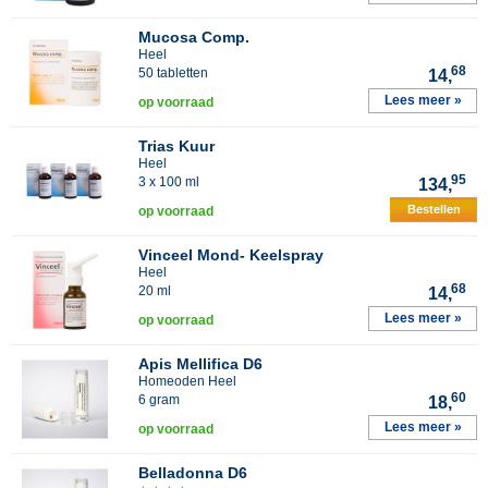
Mucosa Comp.
Heel
68
50 tabletten
14,
Lees meer »
op voorraad
Trias Kuur
Heel
95
3 x 100 ml
134,
Bestellen
op voorraad
Vinceel Mond- Keelspray
Heel
68
20 ml
14,
Lees meer »
op voorraad
Apis Mellifica D6
Homeoden Heel
60
6 gram
18,
Lees meer »
op voorraad
Belladonna D6