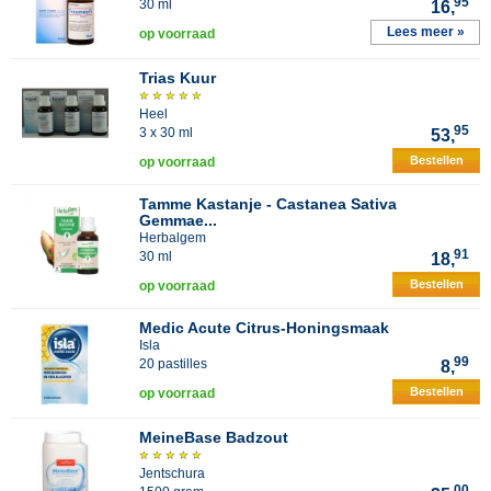
95
30 ml
16,
Lees meer »
op voorraad
Trias Kuur
Heel
95
3 x 30 ml
53,
Bestellen
op voorraad
Tamme Kastanje - Castanea Sativa
Gemmae...
Herbalgem
91
30 ml
18,
Bestellen
op voorraad
Medic Acute Citrus-Honingsmaak
Isla
99
20 pastilles
8,
Bestellen
op voorraad
MeineBase Badzout
Jentschura
00