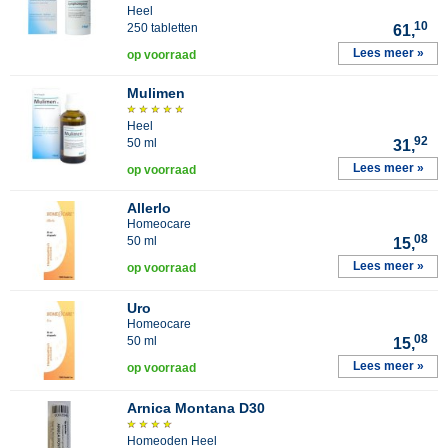
Heel
10
250 tabletten
61,
Lees meer »
op voorraad
Mulimen
Heel
92
50 ml
31,
Lees meer »
op voorraad
Allerlo
Homeocare
08
50 ml
15,
Lees meer »
op voorraad
Uro
Homeocare
08
50 ml
15,
Lees meer »
op voorraad
Arnica Montana D30
Homeoden Heel