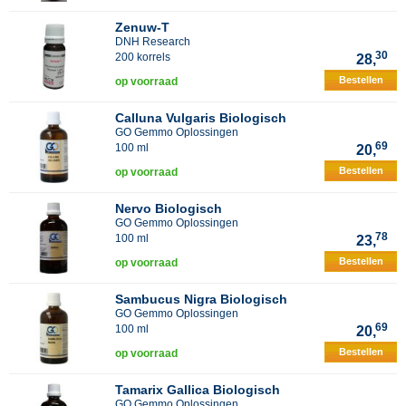
Zenuw-T
DNH Research
30
200 korrels
28,
Bestellen
op voorraad
Calluna Vulgaris Biologisch
GO Gemmo Oplossingen
69
100 ml
20,
Bestellen
op voorraad
Nervo Biologisch
GO Gemmo Oplossingen
78
100 ml
23,
Bestellen
op voorraad
Sambucus Nigra Biologisch
GO Gemmo Oplossingen
69
100 ml
20,
Bestellen
op voorraad
Tamarix Gallica Biologisch
GO Gemmo Oplossingen