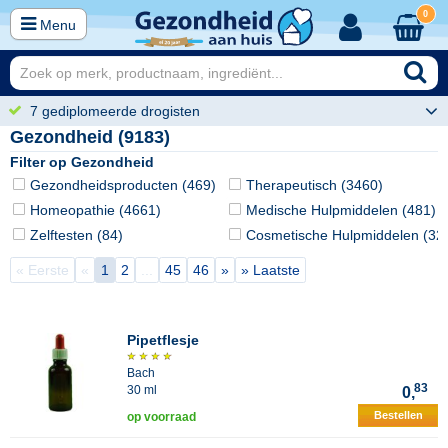
0
Menu
7 gediplomeerde drogisten
Gezondheid (9183)
Filter op Gezondheid
Gezondheidsproducten (469)
Therapeutisch (3460)
Homeopathie (4661)
Medische Hulpmiddelen (481)
Zelftesten (84)
Cosmetische Hulpmiddelen (32
« Eerste
«
1
2
...
45
46
»
» Laatste
Pipetflesje
Bach
83
30 ml
0,
Bestellen
op voorraad