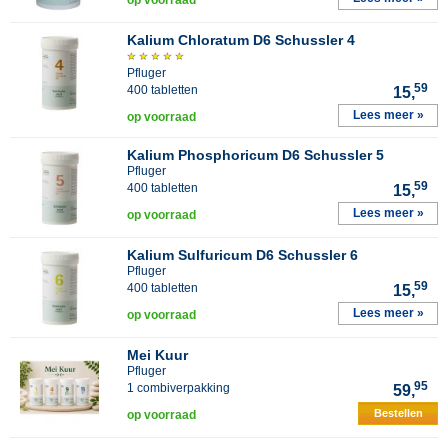
op voorraad
Kalium Chloratum D6 Schussler 4
Pfluger
59
400 tabletten
15,
Lees meer »
op voorraad
Kalium Phosphoricum D6 Schussler 5
Pfluger
59
400 tabletten
15,
Lees meer »
op voorraad
Kalium Sulfuricum D6 Schussler 6
Pfluger
59
400 tabletten
15,
Lees meer »
op voorraad
Mei Kuur
Pfluger
95
1 combiverpakking
59,
Bestellen
op voorraad