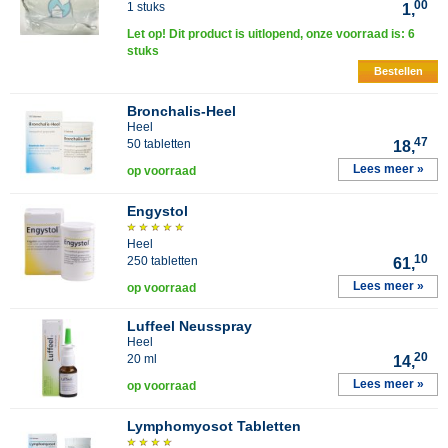
00
1 stuks
1,
Let op! Dit product is uitlopend, onze voorraad is: 6
stuks
Bestellen
Bronchalis-Heel
Heel
47
50 tabletten
18,
Lees meer »
op voorraad
Engystol
Heel
10
250 tabletten
61,
Lees meer »
op voorraad
Luffeel Neusspray
Heel
20
20 ml
14,
Lees meer »
op voorraad
Lymphomyosot Tabletten