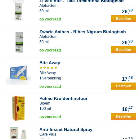
Zilverlinde - Tilia Tomentosa Biologisch
AlphaGem
90
50 ml
26,
Bestellen
op voorraad
Zwarte Aalbes - Ribes Nigrum Biologisch
AlphaGem
90
50 ml
26,
Bestellen
op voorraad
Bite Away
Bite Away
48
1 verpakking
17,
Bestellen
op voorraad
Pulmo Kruidentinctuur
Bloem
47
100 ml
16,
Bestellen
op voorraad
Anti-Insect Natural Spray
Care Plus