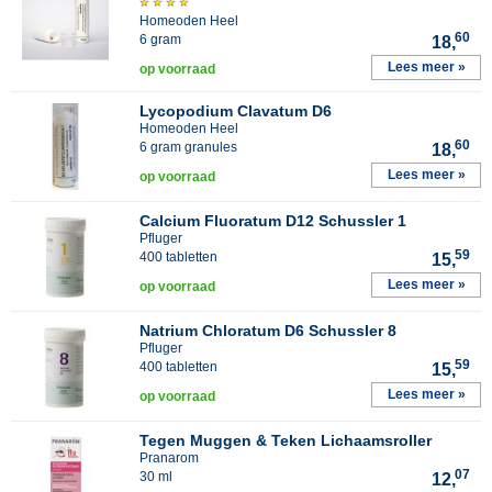
Homeoden Heel
60
6 gram
18,
Lees meer »
op voorraad
Lycopodium Clavatum D6
Homeoden Heel
60
6 gram granules
18,
Lees meer »
op voorraad
Calcium Fluoratum D12 Schussler 1
Pfluger
59
400 tabletten
15,
Lees meer »
op voorraad
Natrium Chloratum D6 Schussler 8
Pfluger
59
400 tabletten
15,
Lees meer »
op voorraad
Tegen Muggen & Teken Lichaamsroller
Pranarom
07
30 ml
12,