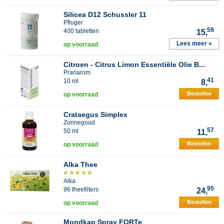
Silicea D12 Schussler 11
Pfluger
59
400 tabletten
15,
Lees meer »
op voorraad
Citroen - Citrus Limon Essentiële Olie B...
Pranarom
41
10 ml
8,
Bestellen
op voorraad
Crataegus Simplex
Zonnegoud
57
50 ml
11,
Bestellen
op voorraad
Alka Thee
Alka
95
96 theefilters
24,
Bestellen
op voorraad
Mondkap Spray FORTe