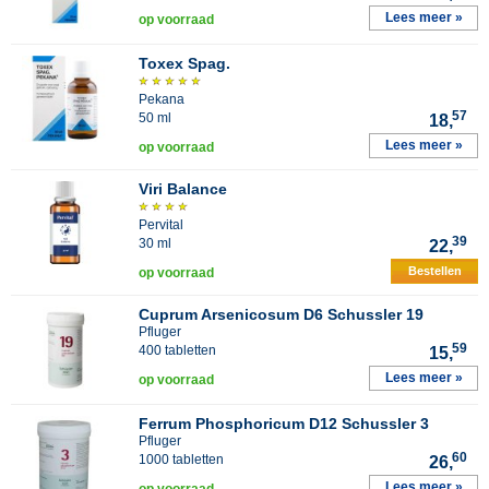
Lees meer »
op voorraad
Toxex Spag.
Pekana
57
50 ml
18,
Lees meer »
op voorraad
Viri Balance
Pervital
39
30 ml
22,
Bestellen
op voorraad
Cuprum Arsenicosum D6 Schussler 19
Pfluger
59
400 tabletten
15,
Lees meer »
op voorraad
Ferrum Phosphoricum D12 Schussler 3
Pfluger
60
1000 tabletten
26,
Lees meer »