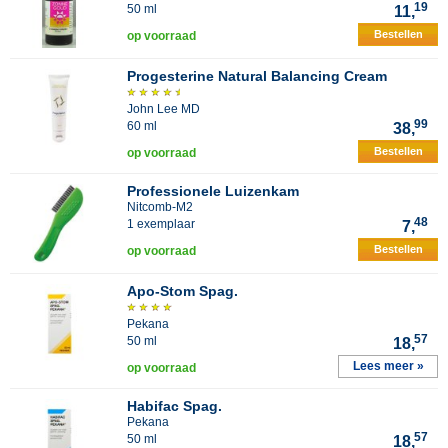
19
50 ml
11,
Bestellen
op voorraad
Progesterine Natural Balancing Cream
John Lee MD
99
60 ml
38,
Bestellen
op voorraad
Professionele Luizenkam
Nitcomb-M2
48
1 exemplaar
7,
Bestellen
op voorraad
Apo-Stom Spag.
Pekana
57
50 ml
18,
Lees meer »
op voorraad
Habifac Spag.
Pekana
57
50 ml
18,