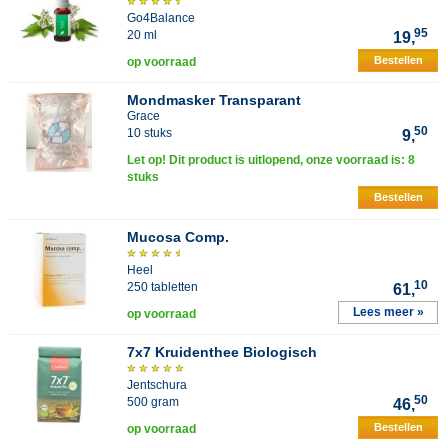
Go4Balance
95
20 ml
19,
Bestellen
op voorraad
Mondmasker Transparant
Grace
50
10 stuks
9,
Let op! Dit product is uitlopend, onze voorraad is: 8
stuks
Bestellen
Mucosa Comp.
Heel
10
250 tabletten
61,
Lees meer »
op voorraad
7x7 Kruidenthee Biologisch
Jentschura
50
500 gram
46,
Bestellen
op voorraad