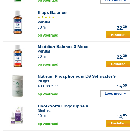
Lees meer »
op voorraad
Elaps Balance
Pervital
39
30 ml
22,
Bestellen
op voorraad
Meridian Balance 8 Moed
Pervital
39
30 ml
22,
Bestellen
op voorraad
Natrium Phosphoricum D6 Schussler 9
Pfluger
59
400 tabletten
15,
Lees meer »
op voorraad
Hooikoorts Oogdruppels
Similasan
05
10 ml
14,
Bestellen
op voorraad