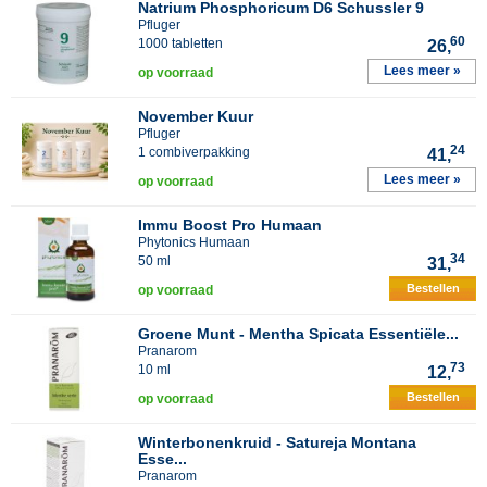
Natrium Phosphoricum D6 Schussler 9
Pfluger
60
1000 tabletten
26,
Lees meer »
op voorraad
November Kuur
Pfluger
24
1 combiverpakking
41,
Lees meer »
op voorraad
Immu Boost Pro Humaan
Phytonics Humaan
34
50 ml
31,
Bestellen
op voorraad
Groene Munt - Mentha Spicata Essentiële...
Pranarom
73
10 ml
12,
Bestellen
op voorraad
Winterbonenkruid - Satureja Montana
Esse...
Pranarom