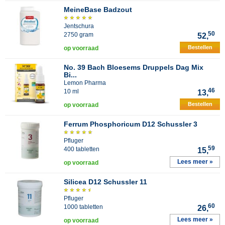
MeineBase Badzout
Jentschura
50
2750 gram
52,
Bestellen
op voorraad
No. 39 Bach Bloesems Druppels Dag Mix
Bi...
Lemon Pharma
46
10 ml
13,
Bestellen
op voorraad
Ferrum Phosphoricum D12 Schussler 3
Pfluger
59
400 tabletten
15,
Lees meer »
op voorraad
Silicea D12 Schussler 11
Pfluger
60
1000 tabletten
26,
Lees meer »
op voorraad