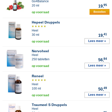
Go4Balance
95
20 ml
19,
Bestellen
op voorraad
Hepeel Druppels
Heel
41
30 ml
19,
Lees meer »
op voorraad
Nervoheel
Heel
84
250 tabletten
56,
Lees meer »
op voorraad
Reneel
Heel
49
100 ml
50,
Lees meer »
op voorraad
Traumeel S Druppels
Heel