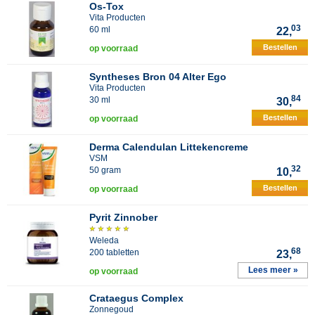
Os-Tox
Vita Producten
03
60 ml
22,
Bestellen
op voorraad
Syntheses Bron 04 Alter Ego
Vita Producten
84
30 ml
30,
Bestellen
op voorraad
Derma Calendulan Littekencreme
VSM
32
50 gram
10,
Bestellen
op voorraad
Pyrit Zinnober
Weleda
68
200 tabletten
23,
Lees meer »
op voorraad
Crataegus Complex
Zonnegoud