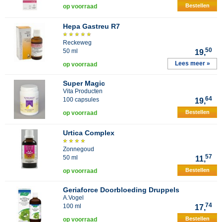
Bestellen
op voorraad
Hepa Gastreu R7
Reckeweg
50
50 ml
19,
Lees meer »
op voorraad
Super Magic
Vita Producten
64
100 capsules
19,
Bestellen
op voorraad
Urtica Complex
Zonnegoud
57
50 ml
11,
Bestellen
op voorraad
Geriaforce Doorbloeding Druppels
A.Vogel
74
100 ml
17,
Bestellen
op voorraad