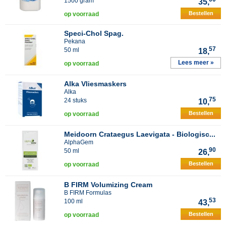
1500 gram
35,
Bestellen
op voorraad
Speci-Chol Spag.
Pekana
57
50 ml
18,
Lees meer »
op voorraad
Alka Vliesmaskers
Alka
75
24 stuks
10,
Bestellen
op voorraad
Meidoorn Crataegus Laevigata - Biologisc...
AlphaGem
90
50 ml
26,
Bestellen
op voorraad
B FIRM Volumizing Cream
B FIRM Formulas
53
100 ml
43,
Bestellen
op voorraad