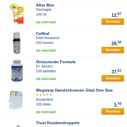
After Bite
Dermagiq
97
100 ml
12,
Bestellen
op voorraad
Cellbal
DNH Research
30
200 korrels
28,
Bestellen
op voorraad
Ontzurende Formule
Dr. Jacob's
52
250 tabletten
37,
Bestellen
op voorraad
Wegwerp Handschoenen Glad One Size
Duoprotect
76
100 stuks
3,
Bestellen
op voorraad
Trust Kruidendruppels