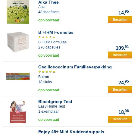
Alka Thee
Alka
95
48 theefilters
14,
Bestellen
op voorraad
B FIRM Formulas
B FIRM Formulas
91
270 capsules
109,
Bestellen
op voorraad
Oscillococcinum Familieverpakking
Boiron
95
18 stuks
24,
Bestellen
op voorraad
Bloedgroep Test
Easy Home Test
96
1 exemplaar
18,
Bestellen
op voorraad
Enjoy 45+ Mild Kruidendruppels