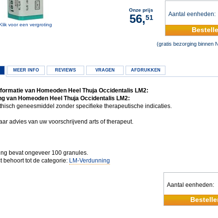
Onze prijs
Aantal eenheden
56,
51
Klik voor een vergroting
Bestell
(gratis bezorging binnen 
MEER INFO
REVIEWS
VRAGEN
AFDRUKKEN
formatie van Homeoden Heel Thuja Occidentalis LM2:
ng van Homeoden Heel Thuja Occidentalis LM2:
isch geneesmiddel zonder specifieke therapeutische indicaties.
ar advies van uw voorschrijvend arts of therapeut.
ing bevat ongeveer 100 granules.
t behoort tot de categorie:
LM-Verdunning
Aantal eenheden
Bestelle