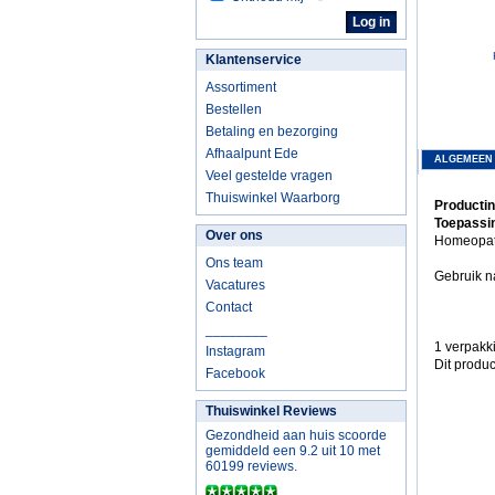
Klantenservice
Assortiment
Bestellen
Betaling en bezorging
Afhaalpunt Ede
ALGEMEEN
Veel gestelde vragen
Thuiswinkel Waarborg
Productin
Toepassi
Over ons
Homeopath
Ons team
Gebruik na
Vacatures
Contact
________
1 verpakk
Instagram
Dit produc
Facebook
Thuiswinkel Reviews
Gezondheid aan huis scoorde
gemiddeld een 9.2 uit 10 met
60199 reviews.