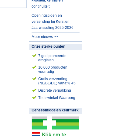
kwaliteit, kennis en
continuïteit
Openingstijden en
verzending bij Kerst en
Jaarwisseling 2025-2026
Meer nieuws >>
Onze sterke punten
7 gediplomeerde
drogisten
10.000 producten
voorradig
Gratis verzending
(NL/BE/DE) vanaf € 45
Discrete verpakking
Thuiswinkel Waarborg
Geneesmiddelen keurmerk