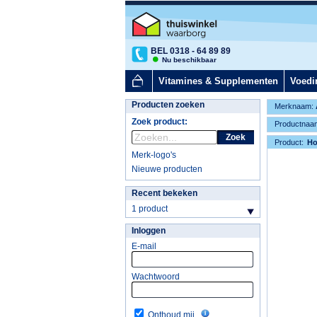
BEL 0318 - 64 89 89
Nu beschikbaar
Vitamines & Supplementen
Voedi
Producten zoeken
Merknaam:
Zoek product:
Productnaa
Zoek
Product:
H
Merk-logo's
Nieuwe producten
Recent bekeken
1 product
Inloggen
E-mail
Wachtwoord
Onthoud mij