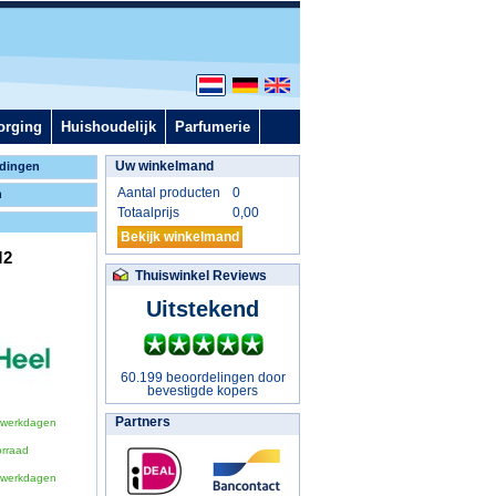
orging
Huishoudelijk
Parfumerie
Uw winkelmand
dingen
Aantal producten
0
n
Totaalprijs
0,00
Bekijk winkelmand
M2
Thuiswinkel Reviews
Uitstekend
60.199 beoordelingen door
bevestigde kopers
Partners
 werkdagen
orraad
 werkdagen