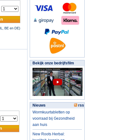
:
en
NL, BE en DE)
Bekijk onze bedrijfsfilm
Nieuws
rss
Wormkuurtabletten op
voorraad bij Gezondheid
:
aan huis
n
New Roots Herbal: