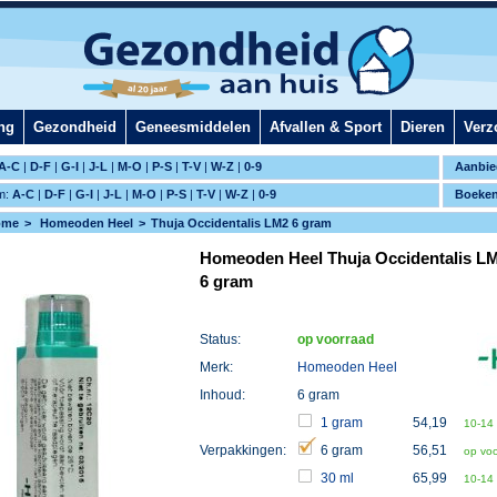
ng
Gezondheid
Geneesmiddelen
Afvallen & Sport
Dieren
Verz
A-C
|
D-F
|
G-I
|
J-L
|
M-O
|
P-S
|
T-V
|
W-Z
|
0-9
Aanbie
m:
A-C
|
D-F
|
G-I
|
J-L
|
M-O
|
P-S
|
T-V
|
W-Z
|
0-9
Boeke
ome
Homeoden Heel
Thuja Occidentalis LM2 6 gram
Homeoden Heel Thuja Occidentalis L
6 gram
Status:
op voorraad
Merk:
Homeoden Heel
Inhoud:
6 gram
1 gram
54,19
10-14
Verpakkingen:
6 gram
56,51
op vo
30 ml
65,99
10-14