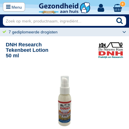
0
Menu
7 gediplomeerde drogisten
DNH Research
Tekenbeet Lotion
50 ml
60
15,