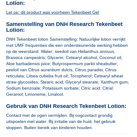
Lotion:
Let op: dit product was voorheen Tekenbeet Gel
Samenstelling van DNH Research Tekenbeet
Lotion:
DNH Tekenbeet lotion Samenstelling: Natuurlijke lotion verrijkt
met UMF frequenties die een ondersteunende werking hebben
op de weerstand. Water; seedoil van Helianthus annuus,
Brassica campestris; Glycerin; Cetearyl alcohol, Coconut oil;
Aloe barbadensis juice; Butyrospermum parkii sheabutter;
peeloil van Citrus aurantium dulcis, Citrus paradisi, Citrus
reticulata; Litsea cubeba fruit oil; Tocopherol; Cetearyl wheat
straw glycosides; Stearic acid; Glyceryl stearate; Xanthum gum;
Sodium benzoate; Potassium sorbate; Citric acid; Citral;
Geraniol; Limoneme; Linalool.
Gebruik van DNH Research Tekenbeet Lotion:
Contact met de ogen vermijden. Bij oogcontact grondig
uitspoelen met water. Bij irritatie van de huid, het gebruik
stoppen. Buiten bereik van kinderen houden.