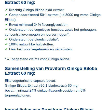
Extract 60 mg:
✓
Krachtig Ginkgo Biloba blad extract.
✓
Gestandaardiseerd 50:1 extract (uit 3000 mg verse Ginkgo
Biloba).
✓
Bevat minimaal 24% flavonglycosiden.
✓
Ondersteunt de cognitieve functies, zoals het geheugen,
concentratievermogen en leervermogen*.
✓
Ondersteunt de bloedcirculatie*.
✓
100% natuurlijke hulpstoffen.
✓
Geschikt voor vegetariërs en veganisten.
* = Toegestane claims voor Ginkgo biloba.
Samenstelling van Proviform Ginkgo Biloba
Extract 60 mg:
Elke vegetarische capsule bevat:
Ginkgo Biloba Extract (50:1 bladextract) 60 mg
bevat minimaal 24% ginkgo-flavonglycosiden en 6%
terpeenlactonen.
Ingrediënten van Proviform Ginkgo Biloba