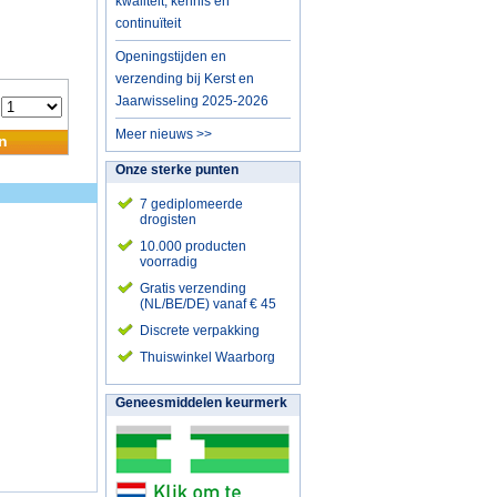
kwaliteit, kennis en
continuïteit
Openingstijden en
verzending bij Kerst en
Jaarwisseling 2025-2026
:
Meer nieuws >>
n
Onze sterke punten
7 gediplomeerde
drogisten
10.000 producten
voorradig
Gratis verzending
(NL/BE/DE) vanaf € 45
Discrete verpakking
Thuiswinkel Waarborg
Geneesmiddelen keurmerk