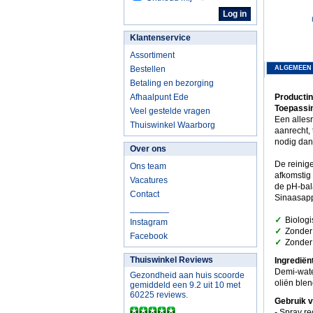
Klantenservice
Assortiment
Bestellen
ALGEMEEN
Betaling en bezorging
Afhaalpunt Ede
Productin
Toepassin
Veel gestelde vragen
Een allesr
Thuiswinkel Waarborg
aanrecht, 
nodig dank
Over ons
De reinig
Ons team
afkomstig 
Vacatures
de pH-bal
Contact
Sinaasapp
________
✓
Biologi
Instagram
✓
Zonder
Facebook
✓
Zonder 
Thuiswinkel Reviews
Ingrediën
Demi-water
Gezondheid aan huis scoorde
oliën blen
gemiddeld een 9.2 uit 10 met
60225 reviews.
Gebruik v
- Spray re