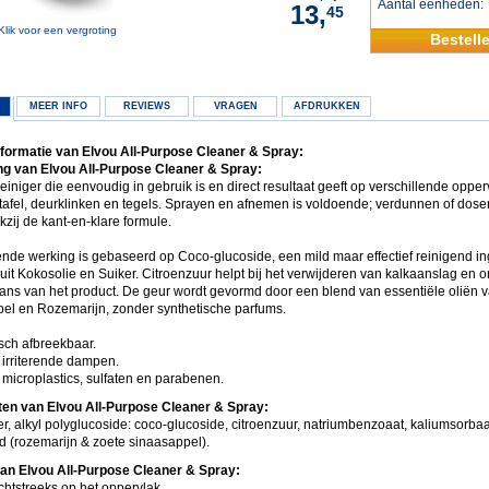
Aantal eenheden
13,
45
Klik voor een vergroting
Bestell
MEER INFO
REVIEWS
VRAGEN
AFDRUKKEN
formatie van Elvou All-Purpose Cleaner & Spray:
g van Elvou All-Purpose Cleaner & Spray:
einiger die eenvoudig in gebruik is en direct resultaat geeft op verschillende oppe
tafel, deurklinken en tegels. Sprayen en afnemen is voldoende; verdunnen of doser
zij de kant-en-klare formule.
ende werking is gebaseerd op Coco-glucoside, een mild maar effectief reinigend in
uit Kokosolie en Suiker. Citroenzuur helpt bij het verwijderen van kalkaanslag en 
ans van het product. De geur wordt gevormd door een blend van essentiële oliën 
el en Rozemarijn, zonder synthetische parfums.
sch afbreekbaar.
 irriterende dampen.
microplastics, sulfaten en parabenen.
ten van Elvou All-Purpose Cleaner & Spray:
, alkyl polyglucoside: coco-glucoside, citroenzuur, natriumbenzoaat, kaliumsorbaa
d (rozemarijn & zoete sinaasappel).
an Elvou All-Purpose Cleaner & Spray:
chtstreeks op het oppervlak.