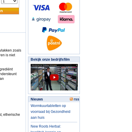
:
en
rvlakken zoals
en is niet
Bekijk onze bedrijfsfilm
grediënt
ondersteunt
van
Nieuws
rss
Wormkuurtabletten op
voorraad bij Gezondheid
t, etherische
aan huis
New Roots Herbal: