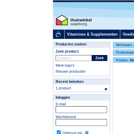
Vitamines & Supplementen
Voedi
Producten zoeken
Merknaam:
Zoek product:
Productnaa
Zoek
Product:
H
Merk-logo's
Nieuwe producten
Recent bekeken
1 product
Inloggen
E-mail
Wachtwoord
Onthoud mij