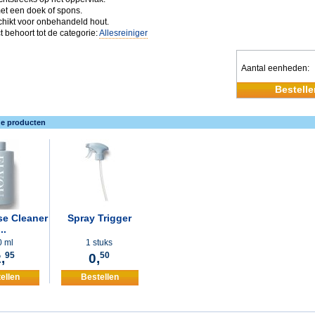
met een doek of spons.
schikt voor onbehandeld hout.
t behoort tot de categorie:
Allesreiniger
Aantal eenheden
Bestelle
de producten
se Cleaner
Spray Trigger
..
 ml
1 stuks
,
95
0,
50
ellen
Bestellen