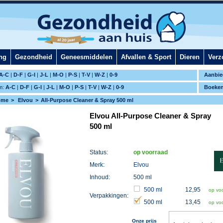
ng
Gezondheid
Geneesmiddelen
Afvallen & Sport
Dieren
Verz
A-C
|
D-F
|
G-I
|
J-L
|
M-O
|
P-S
|
T-V
|
W-Z
|
0-9
Aanbie
m:
A-C
|
D-F
|
G-I
|
J-L
|
M-O
|
P-S
|
T-V
|
W-Z
|
0-9
Boeke
ome
Elvou
All-Purpose Cleaner & Spray 500 ml
Elvou All-Purpose Cleaner & Spray
500 ml
Status:
op voorraad
Merk:
Elvou
Inhoud:
500 ml
500 ml
12,95
op vo
Verpakkingen:
500 ml
13,45
op vo
Onze prijs