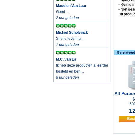
- Reinig 
Madelon Van Laar
- Niet ge
Goed....
Dit produc
2 uur geleden
Michiel Scholvinck
Snelle levering....
7 uur geleden
Gerelateer
M.C. van Es
Ik heb deze producten al eerder
besteld en ben ...
8 uur geleden
All-Purpo
(.
500
12
Best