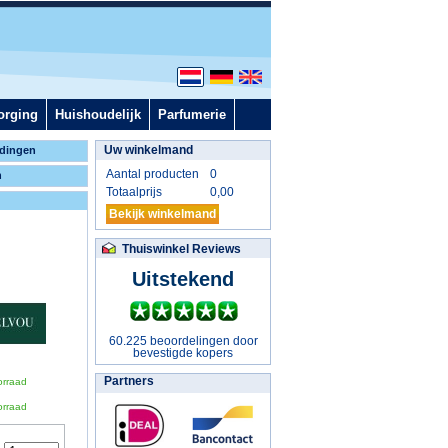
orging
Huishoudelijk
Parfumerie
Uw winkelmand
dingen
Aantal producten
0
n
Totaalprijs
0,00
Bekijk winkelmand
Thuiswinkel Reviews
Uitstekend
60.225 beoordelingen door
bevestigde kopers
Partners
orraad
orraad