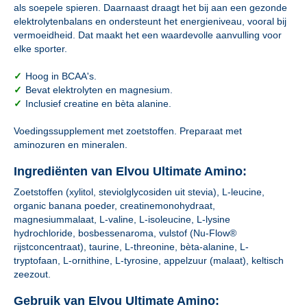
als soepele spieren. Daarnaast draagt het bij aan een gezonde
elektrolytenbalans en ondersteunt het energieniveau, vooral bij
vermoeidheid. Dat maakt het een waardevolle aanvulling voor
elke sporter.
✓
Hoog in BCAA's.
✓
Bevat elektrolyten en magnesium.
✓
Inclusief creatine en bèta alanine.
Voedingssupplement met zoetstoffen. Preparaat met
aminozuren en mineralen.
Ingrediënten van Elvou Ultimate Amino:
Zoetstoffen (xylitol, steviolglycosiden uit stevia), L-leucine,
organic banana poeder, creatinemonohydraat,
magnesiummalaat, L-valine, L-isoleucine, L-lysine
hydrochloride, bosbessenaroma, vulstof (Nu-Flow®
rijstconcentraat), taurine, L-threonine, bèta-alanine, L-
tryptofaan, L-ornithine, L-tyrosine, appelzuur (malaat), keltisch
zeezout.
Gebruik van Elvou Ultimate Amino: