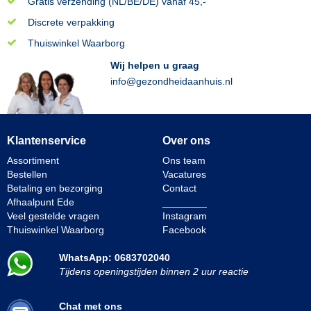
Gratis verzending (NL/BE/DE) vanaf 45,-
Discrete verpakking
Thuiswinkel Waarborg
Wij helpen u graag
info@gezondheidaanhuis.nl
Klantenservice
Over ons
Assortiment
Ons team
Bestellen
Vacatures
Betaling en bezorging
Contact
Afhaalpunt Ede
________
Veel gestelde vragen
Instagram
Thuiswinkel Waarborg
Facebook
WhatsApp: 0683702040
Tijdens openingstijden binnen 2 uur reactie
Chat met ons