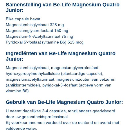
Samenstelling van Be-Life Magnesium Quatro
Junior:
Elke capsule bevat:
Magnesiumbisglycinaat 325 mg
Magnesiumglycerofosfaat 150 mg
Magnesium-N-Acetyltaurinaat 75 mg
Pyridoxal 5'-fosfaat (vitamine B6) 515 mcg
Ingrediënten van Be-Life Magnesium Quatro
Junior:
Magnesiumbisglycinaat, magnesiumglycerofosfaat,
hydroxypropylmethylcellulose (plantaardige capsule),
magnesiumacetyltaurinaat, magnesiumzouten van vetzuren
(antiklontermiddel), pyridoxal-5'-fosfaat (actieve vorm van
vitamine B6).
Gebruik van Be-Life Magnesium Quatro Junior:
U neemt dagelijkse 2-4 capsules, tenzij anders geadviseerd
door uw gezondheidsprofessional.
Bij voorkeur innemen verdeeld over de ochtend en avond met
voldoende water.