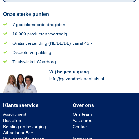
Onze sterke punten
7 gediplomeerde drogisten
10.000 producten voorradig
Gratis verzending (NL/BE/DE) vanaf 45,-
Discrete verpakking
Thuiswinkel Waarborg
Wij helpen u graag
info@gezondheidaanhuis.nl
Klantenservice
Over ons
Assortiment
Ons team
Bestellen
Vacatures
Betaling en bezorging
Contact
Afhaalpunt Ede
________
Veel gestelde vragen
Instagram