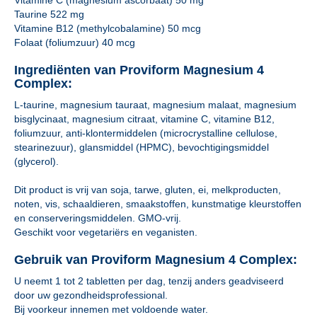
Vitamine C (magnesium ascorbaat) 50 mg
Taurine 522 mg
Vitamine B12 (methylcobalamine) 50 mcg
Folaat (foliumzuur) 40 mcg
Ingrediënten van Proviform Magnesium 4
Complex:
L-taurine, magnesium tauraat, magnesium malaat, magnesium
bisglycinaat, magnesium citraat, vitamine C, vitamine B12,
foliumzuur, anti-klontermiddelen (microcrystalline cellulose,
stearinezuur), glansmiddel (HPMC), bevochtigingsmiddel
(glycerol).
Dit product is vrij van soja, tarwe, gluten, ei, melkproducten,
noten, vis, schaaldieren, smaakstoffen, kunstmatige kleurstoffen
en conserveringsmiddelen. GMO-vrij.
Geschikt voor vegetariërs en veganisten.
Gebruik van Proviform Magnesium 4 Complex:
U neemt 1 tot 2 tabletten per dag, tenzij anders geadviseerd
door uw gezondheidsprofessional.
Bij voorkeur innemen met voldoende water.