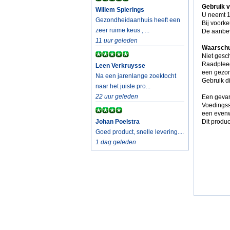
Gebruik 
Willem Spierings
U neemt 1
Gezondheidaanhuis heeft een
Bij voork
zeer ruime keus , ...
De aanbev
11 uur geleden
Waarschu
Niet gesch
Raadpleeg 
Leen Verkruysse
een gezon
Na een jarenlange zoektocht
Gebruik di
naar het juiste pro...
22 uur geleden
Een gevar
Voedingss
een evenw
Johan Poelstra
Dit produc
Goed product, snelle levering....
1 dag geleden