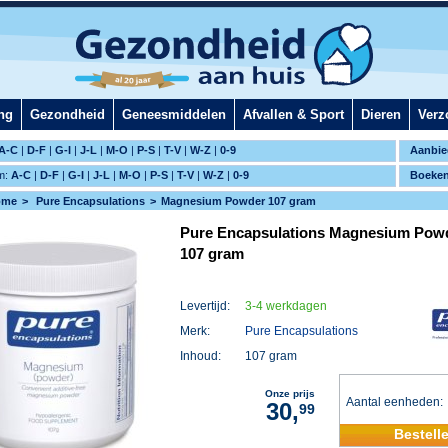
ng
Gezondheid
Geneesmiddelen
Afvallen & Sport
Dieren
Verz
A-C
|
D-F
|
G-I
|
J-L
|
M-O
|
P-S
|
T-V
|
W-Z
|
0-9
Aanbie
m:
A-C
|
D-F
|
G-I
|
J-L
|
M-O
|
P-S
|
T-V
|
W-Z
|
0-9
Boeke
ome
Pure Encapsulations
Magnesium Powder 107 gram
Pure Encapsulations Magnesium Pow
107 gram
Levertijd:
3-4 werkdagen
Merk:
Pure Encapsulations
Inhoud:
107 gram
Onze prijs
Aantal eenheden
30,
99
Bestell