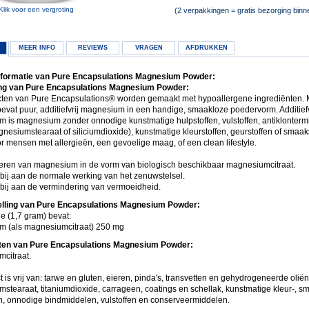
Klik voor een vergroting
(2 verpakkingen = gratis bezorging bin
MEER INFO
REVIEWS
VRAGEN
AFDRUKKEN
nformatie van Pure Encapsulations Magnesium Powder:
ng van Pure Encapsulations Magnesium Powder:
ten van Pure Encapsulations® worden gemaakt met hypoallergene ingrediënten
evat puur, additiefvrij magnesium in een handige, smaakloze poedervorm. Additiefv
 is magnesium zonder onnodige kunstmatige hulpstoffen, vulstoffen, antiklonterm
nesiumstearaat of siliciumdioxide), kunstmatige kleurstoffen, geurstoffen of smaakst
r mensen met allergieën, een gevoelige maag, of een clean lifestyle.
veren van magnesium in de vorm van biologisch beschikbaar magnesiumcitraat.
bij aan de normale werking van het zenuwstelsel.
bij aan de vermindering van vermoeidheid.
lling van Pure Encapsulations Magnesium Powder:
e (1,7 gram) bevat:
 (als magnesiumcitraat) 250 mg
nten van Pure Encapsulations Magnesium Powder:
citraat.
t is vrij van: tarwe en gluten, eieren, pinda's, transvetten en gehydrogeneerde olië
stearaat, titaniumdioxide, carrageen, coatings en schellak, kunstmatige kleur-, s
en, onnodige bindmiddelen, vulstoffen en conserveermiddelen.