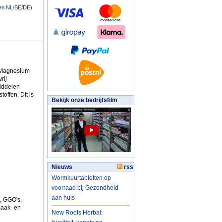
nen NL/BE/DE)
. Magnesium
rij
iddelen
offen. Dit is
Bekijk onze bedrijfsfilm
Nieuws
rss
Wormkuurtabletten op
voorraad bij Gezondheid
aan huis
n, GGO's,
maak- en
New Roots Herbal: