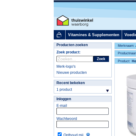
Vitamines & Supplementen
Voedi
Producten zoeken
Merknaam:
Zoek product:
Productnaa
Zoek
Product:
H
Merk-logo's
Nieuwe producten
Recent bekeken
1 product
Inloggen
E-mail
Wachtwoord
Onthoud mij