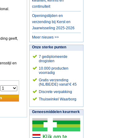
kwaliteit, kennis en
continuïteit
ional.
Openingstijden en
verzending bij Kerst en
Jaarwisseling 2025-2026
Meer nieuws >>
ding geeft,
Onze sterke punten
7 gediplomeerde
drogisten
nsstijl en
10.000 producten
voorradig
Gratis verzending
(NL/BE/DE) vanaf € 45
:
Discrete verpakking
n
Thuiswinkel Waarborg
Geneesmiddelen keurmerk