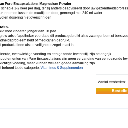
van Pure Encapsulations Magnesium Powder:
 schepje 1-2 keer per dag, tenzij anders geadviseerd door uw gezondheidsprofess
eur innemen tussen de maaltijden door, gemengd met 240 ml water.
olen dosering niet overschrijden.
wing:
ikt voor kinderen jonger dan 18 jaar.
uw arts of apotheker voordat u dit product gebruikt als u zwanger bent of borstvoe
dheidsprobleem hebt of medicijnen gebruikt.
t product alleen als de veiligheidszegel intact is.
ieerde, evenwichtige voeding en een gezonde levensstijl zijn belangrijk.
upplementen van Pure Encapsulations zijn geen vervanging van een gezonde leve
ichtige voeding, maar kunnen wel een goede aanvulling zijn.
t behoort tot de categorie:
Vitamines & Supplementen
Aantal eenheden
Bestelle