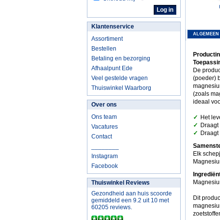
Klantenservice
ALGEMEEN
Assortiment
Bestellen
Producti
Betaling en bezorging
Toepassi
Afhaalpunt Ede
De produc
Veel gestelde vragen
(poeder) b
magnesium
Thuiswinkel Waarborg
(zoals mag
ideaal voo
Over ons
✓
Ons team
Het le
✓
Draagt 
Vacatures
✓
Draagt 
Contact
Samenste
________
Elk schepj
Instagram
Magnesium
Facebook
Ingredië
Magnesium
Thuiswinkel Reviews
Gezondheid aan huis scoorde
Dit produc
gemiddeld een 9.2 uit 10 met
magnesium
60205 reviews.
zoetstoff