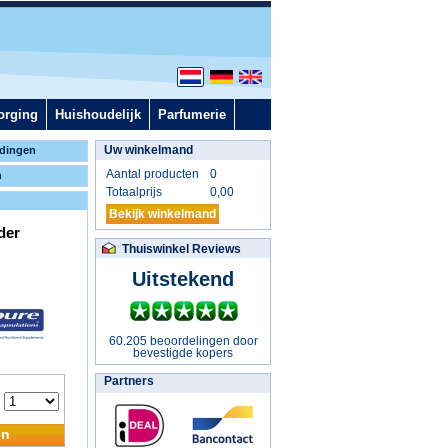
orging
Huishoudelijk
Parfumerie
Uw winkelmand
dingen
Aantal producten
0
n
Totaalprijs
0,00
Bekijk winkelmand
der
Thuiswinkel Reviews
Uitstekend
60.205 beoordelingen door
bevestigde kopers
Partners
:
en