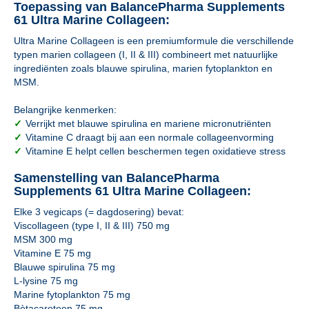
Toepassing van BalancePharma Supplements
61 Ultra Marine Collageen:
Ultra Marine Collageen is een premiumformule die verschillende
typen marien collageen (I, II & III) combineert met natuurlijke
ingrediënten zoals blauwe spirulina, marien fytoplankton en
MSM.
Belangrijke kenmerken:
✓
Verrijkt met blauwe spirulina en mariene micronutriënten
✓
Vitamine C draagt bij aan een normale collageenvorming
✓
Vitamine E helpt cellen beschermen tegen oxidatieve stress
Samenstelling van BalancePharma
Supplements 61 Ultra Marine Collageen:
Elke 3 vegicaps (= dagdosering) bevat:
Viscollageen (type I, II & III) 750 mg
MSM 300 mg
Vitamine E 75 mg
Blauwe spirulina 75 mg
L-lysine 75 mg
Marine fytoplankton 75 mg
Bètacaroteen 75 mg