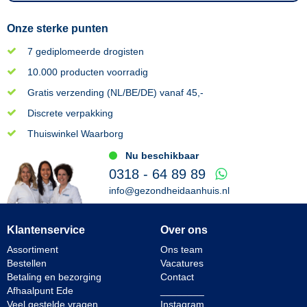
Onze sterke punten
7 gediplomeerde drogisten
10.000 producten voorradig
Gratis verzending (NL/BE/DE) vanaf 45,-
Discrete verpakking
Thuiswinkel Waarborg
Nu beschikbaar
0318 - 64 89 89
info@gezondheidaanhuis.nl
Klantenservice
Over ons
Assortiment
Ons team
Bestellen
Vacatures
Betaling en bezorging
Contact
Afhaalpunt Ede
________
Veel gestelde vragen
Instagram