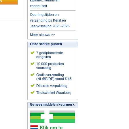
kwaliteit, kennis en
n
continuïteit
Openingstijden en
verzending bij Kerst en
Jaarwisseling 2025-2026
Meer nieuws >>
Onze sterke punten
7 gediplomeerde
drogisten
10.000 producten
voorradig
Gratis verzending
(NL/BE/DE) vanaf € 45
Discrete verpakking
Thuiswinkel Waarborg
Geneesmiddelen keurmerk