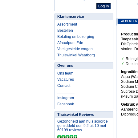
Klantenservice
ALGEMEEN
Assortiment
Bestellen
Producti
Betaling en bezorging
Toepassi
Afhaalpunt Ede
Dit Opheld
Veel gestelde vragen
stralen. 
Thuiswinkel Waarborg
✓
Reinigt
✓
De tein
Over ons
Ingredië
Ons team
Aqua (Wat
Vacatures
Sodium Met
Contact
Sodium Ch
Sucrose D
________
(Pisum Sat
Instagram
Facebook
Gebruik 
Aanbrenge
Dit produc
Thuiswinkel Reviews
Gezondheid aan huis scoorde
gemiddeld een 9.2 uit 10 met
60199 reviews.