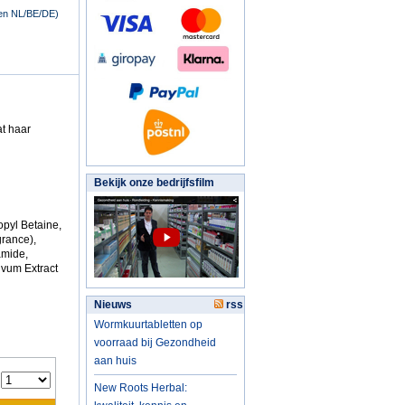
nen NL/BE/DE)
at haar
Bekijk onze bedrijfsfilm
opyl Betaine,
grance),
amide,
ivum Extract
Nieuws
rss
Wormkuurtabletten op
voorraad bij Gezondheid
aan huis
:
New Roots Herbal: