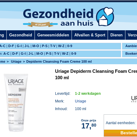
ng
Gezondheid
Geneesmiddelen
Afvallen & Sport
Dieren
Verz
A-C
|
D-F
|
G-I
|
J-L
|
M-O
|
P-S
|
T-V
|
W-Z
|
0-9
Aanbie
m:
A-C
|
D-F
|
G-I
|
J-L
|
M-O
|
P-S
|
T-V
|
W-Z
|
0-9
Boeke
ome
Uriage
Depiderm Cleansing Foam Creme 100 ml
Uriage Depiderm Cleansing Foam Cr
100 ml
Levertijd:
1-2 werkdagen
Merk:
Uriage
Inhoud:
100 ml
Onze prijs
Aantal eenheden
17,
80
Bestell