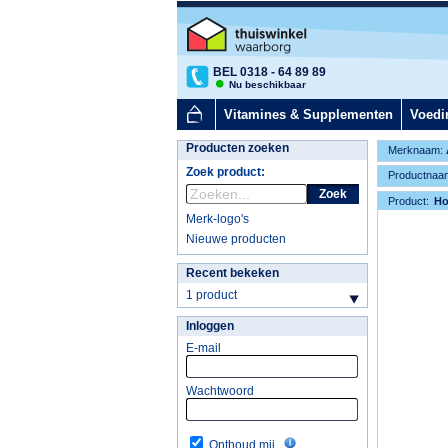
BEL 0318 - 64 89 89
Nu beschikbaar
Vitamines & Supplementen
Voedi
Producten zoeken
Merknaam:
Zoek product:
Productnaa
Zoek
Product:
H
Merk-logo's
Nieuwe producten
Recent bekeken
1 product
Inloggen
E-mail
Wachtwoord
Onthoud mij