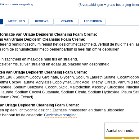
Klik voor een vergroting
(3 verpakkingen = gratis bezorging bin
MEER INFO
REVIEWS
VRAGEN
AFDRUKKEN
nformatie van Uriage Depiderm Cleansing Foam Creme:
ng van Uriage Depiderm Cleansing Foam Creme:
erend reinigingsschuim reinigt het gezicht met zachtheid, verfrist de huid fris en la
De romige schuimtextuur met bloemenparfum is heel fijn om te gebruiken.
 in zachtheid en maakt de huid fris en stralend.
t ziet er fris, zuiver, stralend en egaal uit, blakend van gezondheid.
nten van Uriage Depiderm Cleansing Foam Creme:
er, Eau), Sodium Cocoyl Glycinate, Glycerin, Sodium Laureth Sulfate, Cocamidopr
hyl Cocoyl Taurate, Acrylates Copolymer, Citric Acid, Triethyl Citrate, Parfum (Fra
loride, Sodium Benzoate, Coconut Acid, Maltodextrin, Ascorbyl Glucoside, Niacin
ilaurate, Sodium Cocoyl Glutamate, Sodium Citrate, Sodium Hydroxide, Pisum Sat
ivum (Pea) Extract).
van Uriage Depiderm Cleansing Foam Creme:
n op een licht vochtig gezicht. Zachtjes inmasseren en daarna uitspoelen.
t behoort tot de categorie:
Gezichtsverzorging
Aantal eenheden