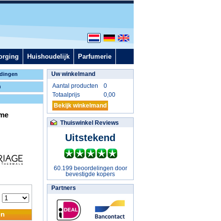
orging
Huishoudelijk
Parfumerie
Uw winkelmand
dingen
Aantal producten
0
n
Totaalprijs
0,00
Bekijk winkelmand
eme
Thuiswinkel Reviews
Uitstekend
60.199 beoordelingen door
bevestigde kopers
Partners
:
en