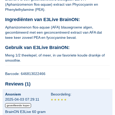
(Aphanizomenon flos-aquae) extract van Phycocyanin en
Phenylethylamine (PEA).
Ingrediënten van E3Live BrainON:
Aphanizomenon flos-aquae (AFA) blauwgroene algen,
gecombineerd met een geconcentreerd extract van AFA dat
twee keer zoveel PEA en fycocyanine bevat.
Gebruik van E3Live BrainON:
Meng 1/2 theelepel, of meer, in uw favoriete koude drankje of
smoothie.
Barcode: 646813022466
Reviews (1)
Anoniem
Beoordeling:
2025-04-03 07:29:11
geverifieerde koper
BrainON E3Live 60 gram