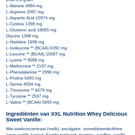
L-Alanine 4994 mg
L-Arginine 2097 mg
L-Aspartic Acid 10974 mg
L-Cystine 1398 mg
L-Glutamic acid 18065 mg
Glycine 1398 mg
L-Histidine 1698 mg
L-Isoleucine ** (BCAA) 6392 mg
L-Leucine ** (BCAA) 10587 mg
L-Lysine ** 9588 mg
L-Methionine ** 2197 mg
L-Phenylalanine ** 2996 mg
L-Proline 5493 mg
L-Serine 4594 mg
L-Threonine ** 6679 mg
L-Tyrosine ** 2597 mg
L-Valine ** (BCAA) 5893 mg
Ingrediënten van XXL Nutrition Whey Delicious
Sweet Vanille:
Wei-eiwitconcentraat (melk), emulgator: zonnebloemlecithine
(voor vanille-kaneel, frambozenkvark, tiramisu, aardbei, vanille,