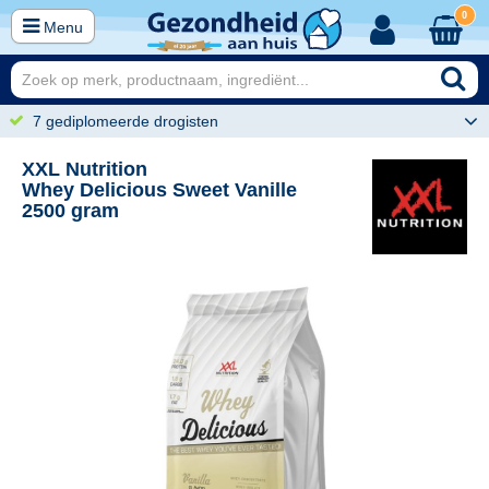
0
Menu
7 gediplomeerde drogisten
XXL Nutrition
Whey Delicious Sweet Vanille
2500 gram