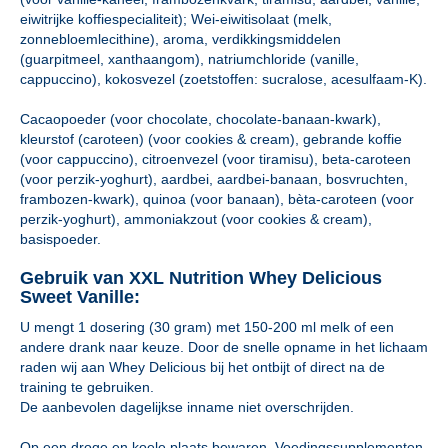
eiwitrijke koffiespecialiteit); Wei-eiwitisolaat (melk,
zonnebloemlecithine), aroma, verdikkingsmiddelen
(guarpitmeel, xanthaangom), natriumchloride (vanille,
cappuccino), kokosvezel (zoetstoffen: sucralose, acesulfaam-K).
Cacaopoeder (voor chocolate, chocolate-banaan-kwark),
kleurstof (caroteen) (voor cookies & cream), gebrande koffie
(voor cappuccino), citroenvezel (voor tiramisu), beta-caroteen
(voor perzik-yoghurt), aardbei, aardbei-banaan, bosvruchten,
frambozen-kwark), quinoa (voor banaan), bèta-caroteen (voor
perzik-yoghurt), ammoniakzout (voor cookies & cream),
basispoeder.
Gebruik van XXL Nutrition Whey Delicious
Sweet Vanille:
U mengt 1 dosering (30 gram) met 150-200 ml melk of een
andere drank naar keuze. Door de snelle opname in het lichaam
raden wij aan Whey Delicious bij het ontbijt of direct na de
training te gebruiken.
De aanbevolen dagelijkse inname niet overschrijden.
Op een droge en koele plaats bewaren. Voedingssupplementen