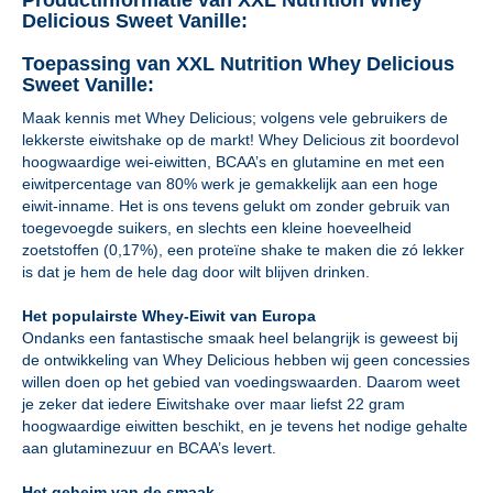
Productinformatie van XXL Nutrition Whey
Delicious Sweet Vanille:
Toepassing van XXL Nutrition Whey Delicious
Sweet Vanille:
Maak kennis met Whey Delicious; volgens vele gebruikers de
lekkerste eiwitshake op de markt! Whey Delicious zit boordevol
hoogwaardige wei-eiwitten, BCAA’s en glutamine en met een
eiwitpercentage van 80% werk je gemakkelijk aan een hoge
eiwit-inname. Het is ons tevens gelukt om zonder gebruik van
toegevoegde suikers, en slechts een kleine hoeveelheid
zoetstoffen (0,17%), een proteïne shake te maken die zó lekker
is dat je hem de hele dag door wilt blijven drinken.
Het populairste Whey-Eiwit van Europa
Ondanks een fantastische smaak heel belangrijk is geweest bij
de ontwikkeling van Whey Delicious hebben wij geen concessies
willen doen op het gebied van voedingswaarden. Daarom weet
je zeker dat iedere Eiwitshake over maar liefst 22 gram
hoogwaardige eiwitten beschikt, en je tevens het nodige gehalte
aan glutaminezuur en BCAA’s levert.
Het geheim van de smaak