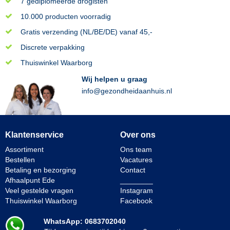
7 gediplomeerde drogisten
10.000 producten voorradig
Gratis verzending (NL/BE/DE) vanaf 45,-
Discrete verpakking
Thuiswinkel Waarborg
Wij helpen u graag
info@gezondheidaanhuis.nl
Klantenservice
Over ons
Assortiment
Ons team
Bestellen
Vacatures
Betaling en bezorging
Contact
Afhaalpunt Ede
________
Veel gestelde vragen
Instagram
Thuiswinkel Waarborg
Facebook
WhatsApp: 0683702040