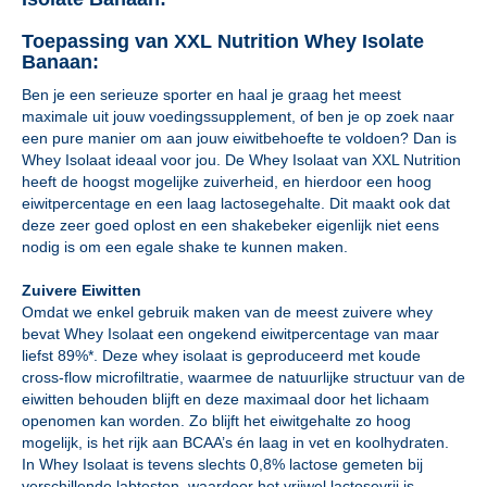
Toepassing van XXL Nutrition Whey Isolate
Banaan:
Ben je een serieuze sporter en haal je graag het meest
maximale uit jouw voedingssupplement, of ben je op zoek naar
een pure manier om aan jouw eiwitbehoefte te voldoen? Dan is
Whey Isolaat ideaal voor jou. De Whey Isolaat van XXL Nutrition
heeft de hoogst mogelijke zuiverheid, en hierdoor een hoog
eiwitpercentage en een laag lactosegehalte. Dit maakt ook dat
deze zeer goed oplost en een shakebeker eigenlijk niet eens
nodig is om een egale shake te kunnen maken.
Zuivere Eiwitten
Omdat we enkel gebruik maken van de meest zuivere whey
bevat Whey Isolaat een ongekend eiwitpercentage van maar
liefst 89%*. Deze whey isolaat is geproduceerd met koude
cross-flow microfiltratie, waarmee de natuurlijke structuur van de
eiwitten behouden blijft en deze maximaal door het lichaam
openomen kan worden. Zo blijft het eiwitgehalte zo hoog
mogelijk, is het rijk aan BCAA’s én laag in vet en koolhydraten.
In Whey Isolaat is tevens slechts 0,8% lactose gemeten bij
verschillende labtesten, waardoor het vrijwel lactosevrij is.