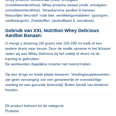
zonnebloemlecithine), Whey proteïne isolaat (melk, emulgator:
zonnebloemlecithine), Smaakaroma aardbei & banaan,
Natuurlijke kleurstof: rode biet, verdikkingsmiddelen: (guargom,
xanthaangom), Zoetstoffen: (acesulfaam k, sucralose).
Gebruik van XXL Nutrition Whey Delicious
Aardbei Banaan:
U mengt 1 dosering (30 gram) met 150-200 ml melk of een
andere drank naar keuze. Door de snelle opname in het lichaam
raden wij aan Whey Delicious bij het ontbijt of direct na de
training te gebruiken.
De aanbevolen dagelijkse inname niet overschrijden.
Op een droge en koele plaats bewaren. Voedingssupplementen
zijn geen vervanging van een gevarieerde en evenwichtige
voeding en een gezonde levensstijl. Buiten bereik van kinderen
houden.
Dit product behoort tot de categorie:
Proteine