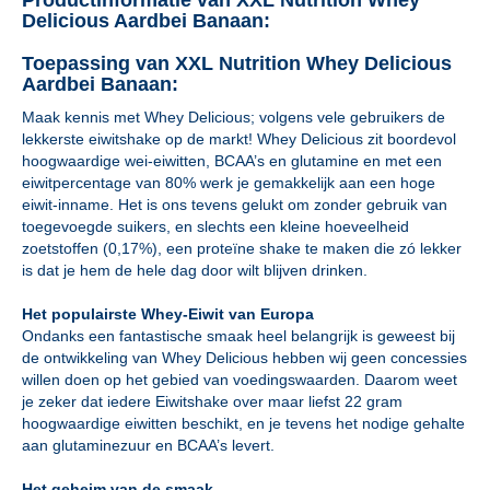
Productinformatie van XXL Nutrition Whey
Delicious Aardbei Banaan:
Toepassing van XXL Nutrition Whey Delicious
Aardbei Banaan:
Maak kennis met Whey Delicious; volgens vele gebruikers de
lekkerste eiwitshake op de markt! Whey Delicious zit boordevol
hoogwaardige wei-eiwitten, BCAA’s en glutamine en met een
eiwitpercentage van 80% werk je gemakkelijk aan een hoge
eiwit-inname. Het is ons tevens gelukt om zonder gebruik van
toegevoegde suikers, en slechts een kleine hoeveelheid
zoetstoffen (0,17%), een proteïne shake te maken die zó lekker
is dat je hem de hele dag door wilt blijven drinken.
Het populairste Whey-Eiwit van Europa
Ondanks een fantastische smaak heel belangrijk is geweest bij
de ontwikkeling van Whey Delicious hebben wij geen concessies
willen doen op het gebied van voedingswaarden. Daarom weet
je zeker dat iedere Eiwitshake over maar liefst 22 gram
hoogwaardige eiwitten beschikt, en je tevens het nodige gehalte
aan glutaminezuur en BCAA’s levert.
Het geheim van de smaak