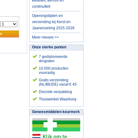
kwaliteit, kennis en
continuïteit
Openingstijden en
verzending bij Kerst en
:
Jaarwisseling 2025-2026
n
Meer nieuws >>
Onze sterke punten
7 gediplomeerde
drogisten
10.000 producten
voorradig
Gratis verzending
(NL/BE/DE) vanaf € 45
Discrete verpakking
Thuiswinkel Waarborg
Geneesmiddelen keurmerk