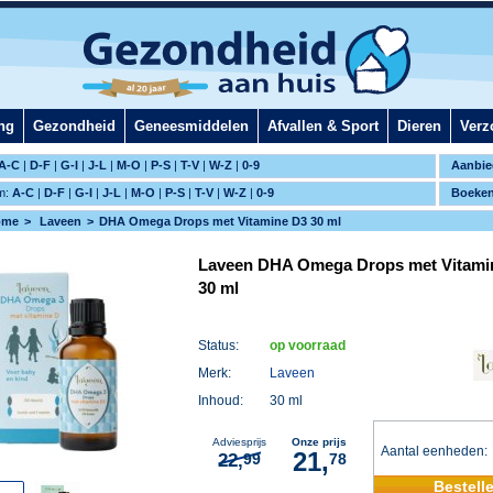
ng
Gezondheid
Geneesmiddelen
Afvallen & Sport
Dieren
Verz
A-C
|
D-F
|
G-I
|
J-L
|
M-O
|
P-S
|
T-V
|
W-Z
|
0-9
Aanbie
m:
A-C
|
D-F
|
G-I
|
J-L
|
M-O
|
P-S
|
T-V
|
W-Z
|
0-9
Boeke
ome
Laveen
DHA Omega Drops met Vitamine D3 30 ml
Laveen DHA Omega Drops met Vitami
30 ml
Status:
op voorraad
Merk:
Laveen
Inhoud:
30 ml
Adviesprijs
Onze prijs
Aantal eenheden
21,
22,
99
78
Bestell