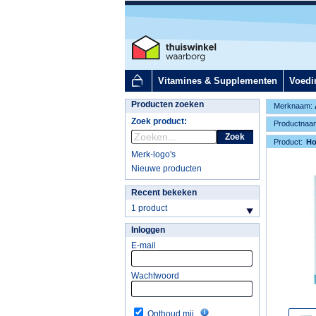
Vitamines & Supplementen
Voedi
Producten zoeken
Merknaam:
Zoek product:
Productnaa
Zoek
Product:
H
Merk-logo's
Nieuwe producten
Recent bekeken
1 product
Inloggen
E-mail
Wachtwoord
Onthoud mij