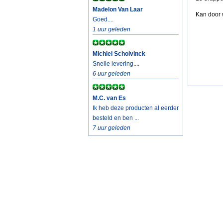
Madelon Van Laar
Kan door 
Goed....
1 uur geleden
Michiel Scholvinck
Snelle levering....
6 uur geleden
M.C. van Es
Ik heb deze producten al eerder
besteld en ben ...
7 uur geleden