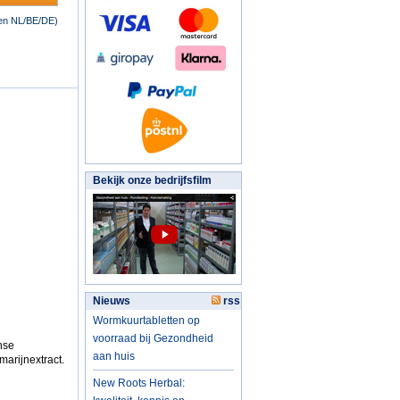
nen NL/BE/DE)
Bekijk onze bedrijfsfilm
Nieuws
rss
Wormkuurtabletten op
voorraad bij Gezondheid
nse
aan huis
marijnextract.
New Roots Herbal: