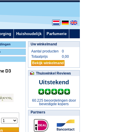
orging
Huishoudelijk
Parfumerie
Uw winkelmand
dingen
Aantal producten
0
n
Totaalprijs
0,00
Bekijk winkelmand
ne D3
Thuiswinkel Reviews
Uitstekend
60.225 beoordelingen door
bevestigde kopers
Partners
:
en