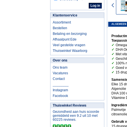
Klantenservice
Assortiment
ALGEMEEN
Bestellen
Betaling en bezorging
Producti
Afhaalpunt Ede
Toepassi
✓
Veel gestelde vragen
Omega 
✓
DHA O
Thuiswinkel Waarborg
✓
Met vit
✓
Geschi
Over ons
✓
100% na
✓
Ons team
Goed v
✓
15 drup
Vacatures
Contact
Samenste
Elke 15 d
________
Algenolie
Instagram
DHA 100
Facebook
Vitamine 
Ingredië
Thuiswinkel Reviews
Palmvrije 
Gezondheid aan huis scoorde
citroenoli
gemiddeld een 9.2 uit 10 met
60225 reviews.
Gebruik 
15 druppe