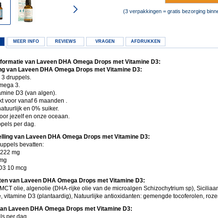
(3 verpakkingen = gratis bezorging bin
MEER INFO
REVIEWS
VRAGEN
AFDRUKKEN
nformatie van Laveen DHA Omega Drops met Vitamine D3:
ng van Laveen DHA Omega Drops met Vitamine D3:
3 druppels.
mega 3.
amine D3 (van algen).
kt voor vanaf 6 maanden .
tuurlijk en 0% suiker.
oor jezelf en onze oceaan.
pels per dag.
lling van Laveen DHA Omega Drops met Vitamine D3:
ruppels bevatten:
 222 mg
 mg
D3 10 mcg
nten van Laveen DHA Omega Drops met Vitamine D3:
MCT olie, algenolie (DHA-rijke olie van de microalgen Schizochytrium sp), Siciliaa
e, vitamine D3 (plantaardig), Natuurlijke antioxidanten: gemengde tocoferolen, roze
van Laveen DHA Omega Drops met Vitamine D3:
ls per dag.