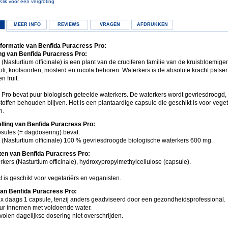
Klik voor een vergroting
MEER INFO
REVIEWS
VRAGEN
AFDRUKKEN
formatie van Benfida Puracress Pro:
g van Benfida Puracress Pro:
(Nasturtium officinale) is een plant van de cruciferen familie van de kruisbloemige
li, koolsoorten, mosterd en rucola behoren. Waterkers is de absolute kracht patse
n fruit.
 Pro bevat puur biologisch geteelde waterkers. De waterkers wordt gevriesdroogd, 
offen behouden blijven. Het is een plantaardige capsule die geschikt is voor veget
n.
ling van Benfida Puracress Pro:
psules (= dagdosering) bevat:
 (Nasturtium officinale) 100 % gevriesdroogde biologische waterkers 600 mg.
ten van Benfida Puracress Pro:
rkers (Nasturtium officinale), hydroxypropylmethylcellulose (capsule).
t is geschikt voor vegetariërs en veganisten.
an Benfida Puracress Pro:
x daags 1 capsule, tenzij anders geadviseerd door een gezondheidsprofessional.
eur innemen met voldoende water.
olen dagelijkse dosering niet overschrijden.