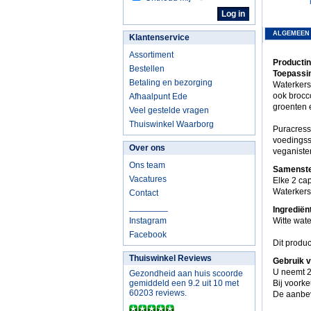
ALGEMEEN
Klantenservice
Assortiment
Productin
Bestellen
Toepassin
Betaling en bezorging
Waterkers 
ook brocco
Afhaalpunt Ede
groenten e
Veel gestelde vragen
Thuiswinkel Waarborg
Puracress
voedingsst
Over ons
veganiste
Ons team
Samenstel
Vacatures
Elke 2 ca
Waterkers
Contact
________
Ingrediën
Instagram
Witte wate
Facebook
Dit produc
Thuiswinkel Reviews
Gebruik v
U neemt 2
Gezondheid aan huis scoorde
gemiddeld een 9.2 uit 10 met
Bij voork
60203 reviews.
De aanbev