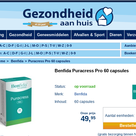
ng
Gezondheid
Geneesmiddelen
Afvallen & Sport
Dieren
Verz
A-C
|
D-F
|
G-I
|
J-L
|
M-O
|
P-S
|
T-V
|
W-Z
|
0-9
Aanbie
m:
A-C
|
D-F
|
G-I
|
J-L
|
M-O
|
P-S
|
T-V
|
W-Z
|
0-9
Boeke
ome
Benfida
Puracress Pro 60 capsules
Benfida Puracress Pro 60 capsules
Status:
op voorraad
Merk:
Benfida
Inhoud:
60 capsules
Onze prijs
Aantal eenheden
49,
95
Bestell
(gratis bezorging binnen 