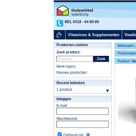
BEL 0318 - 64 89 89
Vitamines & Supplementen
Voedi
Producten zoeken
Merknaam:
Zoek product:
Productnaa
Zoek
Product:
H
Merk-logo's
Nieuwe producten
Recent bekeken
1 product
Inloggen
E-mail
Wachtwoord
Onthoud mij