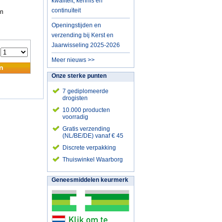
kwaliteit, kennis en
continuïteit
en
Openingstijden en
verzending bij Kerst en
Jaarwisseling 2025-2026
:
Meer nieuws >>
n
Onze sterke punten
7 gediplomeerde
drogisten
10.000 producten
voorradig
Gratis verzending
(NL/BE/DE) vanaf € 45
Discrete verpakking
Thuiswinkel Waarborg
Geneesmiddelen keurmerk