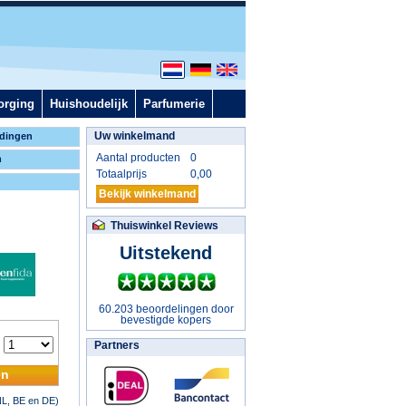
orging
Huishoudelijk
Parfumerie
Uw winkelmand
dingen
Aantal producten
0
n
Totaalprijs
0,00
Bekijk winkelmand
Thuiswinkel Reviews
Uitstekend
60.203 beoordelingen door
bevestigde kopers
:
Partners
en
NL, BE en DE)