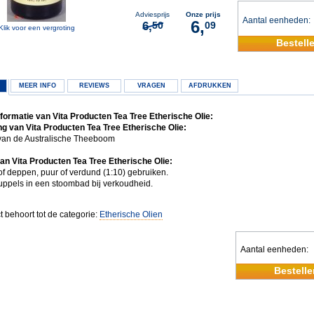
Adviesprijs
Onze prijs
Aantal eenheden
6,
6,
50
09
Klik voor een vergroting
Bestell
MEER INFO
REVIEWS
VRAGEN
AFDRUKKEN
formatie van Vita Producten Tea Tree Etherische Olie:
g van Vita Producten Tea Tree Etherische Olie:
van de Australische Theeboom
an Vita Producten Tea Tree Etherische Olie:
of deppen, puur of verdund (1:10) gebruiken.
uppels in een stoombad bij verkoudheid.
t behoort tot de categorie:
Etherische Olien
Aantal eenheden
Bestelle