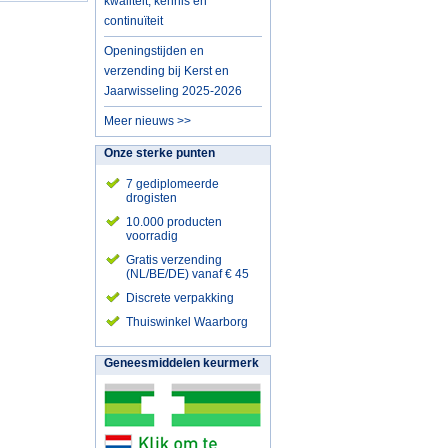
kwaliteit, kennis en
continuïteit
Openingstijden en
verzending bij Kerst en
Jaarwisseling 2025-2026
Meer nieuws >>
Onze sterke punten
7 gediplomeerde
drogisten
10.000 producten
voorradig
Gratis verzending
(NL/BE/DE) vanaf € 45
Discrete verpakking
Thuiswinkel Waarborg
Geneesmiddelen keurmerk