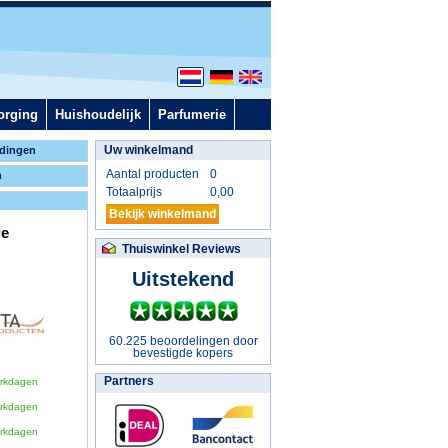
orging
Huishoudelijk
Parfumerie
Uw winkelmand
dingen
Aantal producten
0
n
Totaalprijs
0,00
Bekijk winkelmand
ie
Thuiswinkel Reviews
Uitstekend
60.225 beoordelingen door
bevestigde kopers
Partners
erkdagen
erkdagen
erkdagen