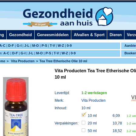
ng
Gezondheid
Geneesmiddelen
Afvallen & Sport
Dieren
Verz
A-C
|
D-F
|
G-I
|
J-L
|
M-O
|
P-S
|
T-V
|
W-Z
|
0-9
Aanbie
m:
A-C
|
D-F
|
G-I
|
J-L
|
M-O
|
P-S
|
T-V
|
W-Z
|
0-9
Boeke
ome
Vita Producten
Tea Tree Etherische Olie 10 ml
Vita Producten Tea Tree Etherische Ol
10 ml
Levertijd:
1-2 werkdagen
Merk:
Vita Producten
Inhoud:
10 ml
10 ml
6,09
1-2 w
Verpakkingen:
20 ml
10,78
1-2 w
50 ml
18,52
1-2 w