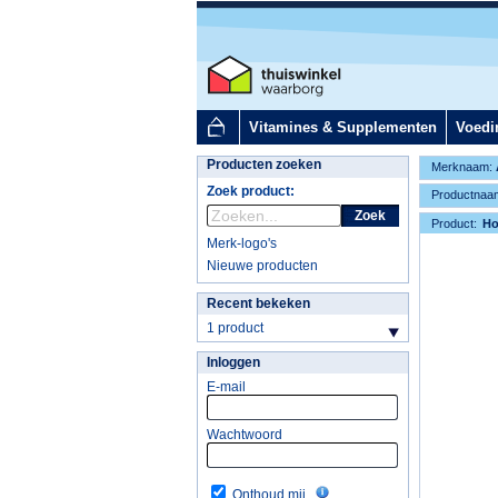
Vitamines & Supplementen
Voedi
Producten zoeken
Merknaam:
Zoek product:
Productnaa
Zoek
Product:
H
Merk-logo's
Nieuwe producten
Recent bekeken
1 product
Inloggen
E-mail
Wachtwoord
Onthoud mij